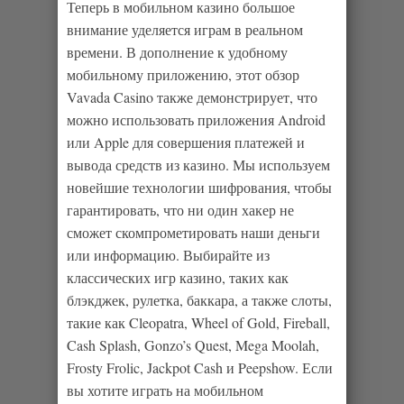
Теперь в мобильном казино большое
внимание уделяется играм в реальном
времени. В дополнение к удобному
мобильному приложению, этот обзор
Vavada Casino также демонстрирует, что
можно использовать приложения Android
или Apple для совершения платежей и
вывода средств из казино. Мы используем
новейшие технологии шифрования, чтобы
гарантировать, что ни один хакер не
сможет скомпрометировать наши деньги
или информацию. Выбирайте из
классических игр казино, таких как
блэкджек, рулетка, баккара, а также слоты,
такие как Cleopatra, Wheel of Gold, Fireball,
Cash Splash, Gonzo’s Quest, Mega Moolah,
Frosty Frolic, Jackpot Cash и Peepshow. Если
вы хотите играть на мобильном