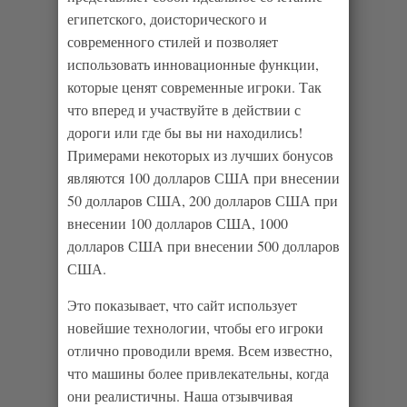
египетского, доисторического и
современного стилей и позволяет
использовать инновационные функции,
которые ценят современные игроки. Так
что вперед и участвуйте в действии с
дороги или где бы вы ни находились!
Примерами некоторых из лучших бонусов
являются 100 долларов США при внесении
50 долларов США, 200 долларов США при
внесении 100 долларов США, 1000
долларов США при внесении 500 долларов
США.
Это показывает, что сайт использует
новейшие технологии, чтобы его игроки
отлично проводили время. Всем известно,
что машины более привлекательны, когда
они реалистичны. Наша отзывчивая