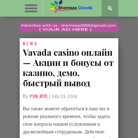
NEWS
Vavada casino онлайн
— Акции и бонусы от
казино, демо,
быстрый вывод
By
约翰·麦凯
|
July 23, 2024
Вы также можете обратиться в наш чат в
режиме реального времени, чтобы задать
свои вопросы нашим услужливым и
дружелюбным сотрудникам. Действие