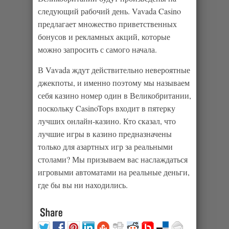
следующий рабочий день. Vavada Casino
предлагает множество приветственных
бонусов и рекламных акций, которые
можно запросить с самого начала.
В Vavada ждут действительно невероятные
джекпоты, и именно поэтому мы называем
себя казино номер один в Великобритании,
поскольку CasinoTops входит в пятерку
лучших онлайн-казино. Кто сказал, что
лучшие игры в казино предназначены
только для азартных игр за реальными
столами? Мы призываем вас наслаждаться
игровыми автоматами на реальные деньги,
где бы вы ни находились.