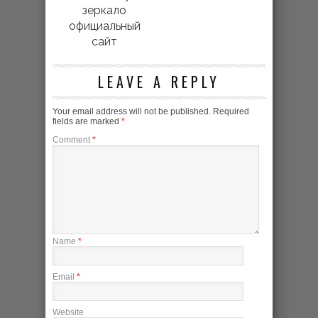
зеркало
официальный
сайт
LEAVE A REPLY
Your email address will not be published.
Required
fields are marked
*
Comment
*
Name
*
Email
*
Website