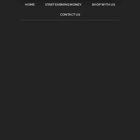
HOME
START EARNING MONEY
SHOP WITH US
CONTACT US