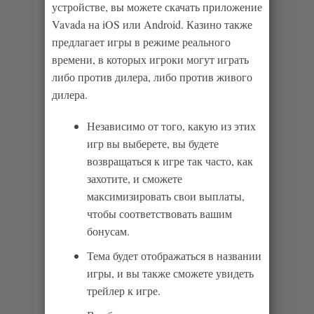
устройстве, вы можете скачать приложение
Vavada на iOS или Android. Казино также
предлагает игры в режиме реального
времени, в которых игроки могут играть
либо против дилера, либо против живого
дилера.
Независимо от того, какую из этих
игр вы выберете, вы будете
возвращаться к игре так часто, как
захотите, и сможете
максимизировать свои выплаты,
чтобы соответствовать вашим
бонусам.
Тема будет отображаться в названии
игры, и вы также сможете увидеть
трейлер к игре.