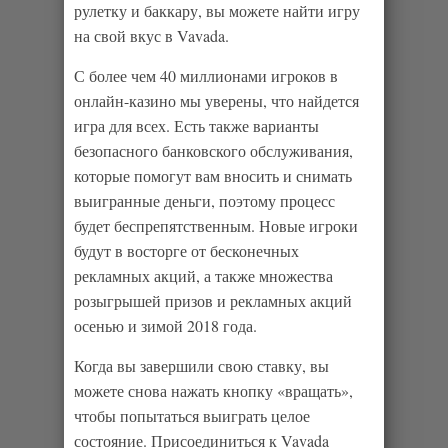
рулетку и баккару, вы можете найти игру
на свой вкус в Vavada.
С более чем 40 миллионами игроков в
онлайн-казино мы уверены, что найдется
игра для всех. Есть также варианты
безопасного банковского обслуживания,
которые помогут вам вносить и снимать
выигранные деньги, поэтому процесс
будет беспрепятственным. Новые игроки
будут в восторге от бесконечных
рекламных акций, а также множества
розыгрышей призов и рекламных акций
осенью и зимой 2018 года.
Когда вы завершили свою ставку, вы
можете снова нажать кнопку «вращать»,
чтобы попытаться выиграть целое
состояние. Присоединиться к Vavada