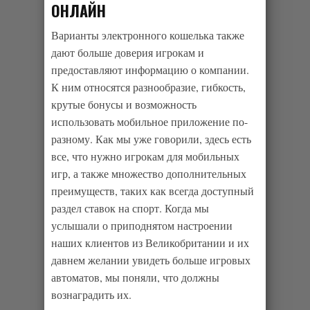
ОНЛАЙН
Варианты электронного кошелька также
дают больше доверия игрокам и
предоставляют информацию о компании.
К ним относятся разнообразие, гибкость,
крутые бонусы и возможность
использовать мобильное приложение по-
разному. Как мы уже говорили, здесь есть
все, что нужно игрокам для мобильных
игр, а также множество дополнительных
преимуществ, таких как всегда доступный
раздел ставок на спорт. Когда мы
услышали о приподнятом настроении
наших клиентов из Великобритании и их
давнем желании увидеть больше игровых
автоматов, мы поняли, что должны
вознаградить их.