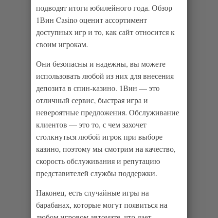
подводят итоги юбилейного года. Обзор
1Вин Casino оценит ассортимент
доступных игр и то, как сайт относится к
своим игрокам.
Они безопасны и надежны, вы можете
использовать любой из них для внесения
депозита в спин-казино. 1Вин — это
отличный сервис, быстрая игра и
невероятные предложения. Обслуживание
клиентов — это то, с чем захочет
столкнуться любой игрок при выборе
казино, поэтому мы смотрим на качество,
скорость обслуживания и репутацию
представителей службы поддержки.
Наконец, есть случайные игры на
барабанах, которые могут появиться на
любом игровом автомате, что дает