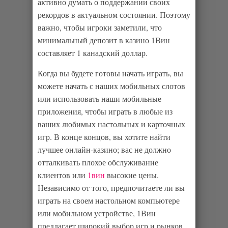
активно думать о поддержании своих
рекордов в актуальном состоянии. Поэтому
важно, чтобы игроки заметили, что
минимальный депозит в казино 1Вин
составляет 1 канадский доллар.
Когда вы будете готовы начать играть, вы
можете начать с наших мобильных слотов
или использовать наши мобильные
приложения, чтобы играть в любые из
ваших любимых настольных и карточных
игр. В конце концов, вы хотите найти
лучшее онлайн-казино; вас не должно
отталкивать плохое обслуживание
клиентов или
1вин
высокие цены.
Независимо от того, предпочитаете ли вы
играть на своем настольном компьютере
или мобильном устройстве, 1Вин
предлагает широкий выбор игр и рынков,