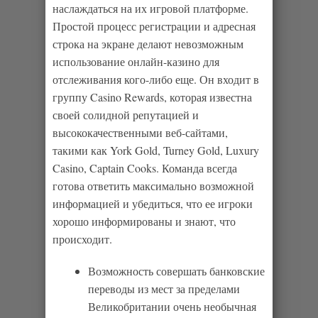
наслаждаться на их игровой платформе.
Простой процесс регистрации и адресная
строка на экране делают невозможным
использование онлайн-казино для
отслеживания кого-либо еще. Он входит в
группу Casino Rewards, которая известна
своей солидной репутацией и
высококачественными веб-сайтами,
такими как York Gold, Turney Gold, Luxury
Casino, Captain Cooks. Команда всегда
готова ответить максимально возможной
информацией и убедиться, что ее игроки
хорошо информированы и знают, что
происходит.
Возможность совершать банковские
переводы из мест за пределами
Великобритании очень необычная