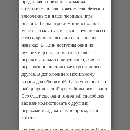
преданная и преданная команда
энтузиастов игровых автоматов, безумно
влюбленных в наши любимые игры
онлайн. Чтобы игроки могли в полной
мере наслаждаться играми в течение всего
своего времени, все они основаны на
навыках. В 1Вин доступны одни из
лучших игр онлайн-казино, включая
игровые автоматы, видеопокер, живые
игры казино, настольные игры и многое
другое. В дополнение к мобильному
казино для iPhone и iPad доступен полный
набор приложений для мобильного казино.
Это будет еще один отличный способ для
вас взаимодействовать с другими
игроками и задавать им вопросы, если
хотите.
Теперь, когда у вас есть приложение 1Вин,