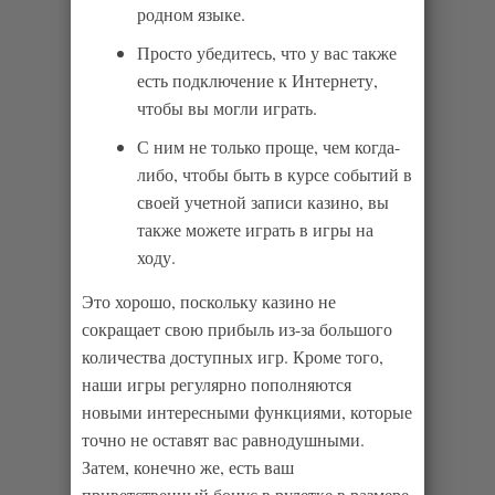
родном языке.
Просто убедитесь, что у вас также
есть подключение к Интернету,
чтобы вы могли играть.
С ним не только проще, чем когда-
либо, чтобы быть в курсе событий в
своей учетной записи казино, вы
также можете играть в игры на
ходу.
Это хорошо, поскольку казино не
сокращает свою прибыль из-за большого
количества доступных игр. Кроме того,
наши игры регулярно пополняются
новыми интересными функциями, которые
точно не оставят вас равнодушными.
Затем, конечно же, есть ваш
приветственный бонус в рулетке в размере