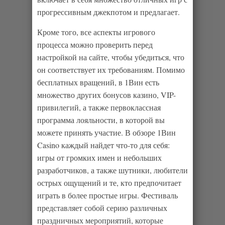
прогрессивным джекпотом и предлагает.
Кроме того, все аспекты игрового
процесса можно проверить перед
настройкой на сайте, чтобы убедиться, что
он соответствует их требованиям. Помимо
бесплатных вращений, в 1Вин есть
множество других бонусов казино, VIP-
привилегий, а также первоклассная
программа лояльности, в которой вы
можете принять участие. В обзоре 1Вин
Casino каждый найдет что-то для себя:
игры от громких имен и небольших
разработчиков, а также шутники, любители
острых ощущений и те, кто предпочитает
играть в более простые игры. Фестиваль
представляет собой серию различных
праздничных мероприятий, которые