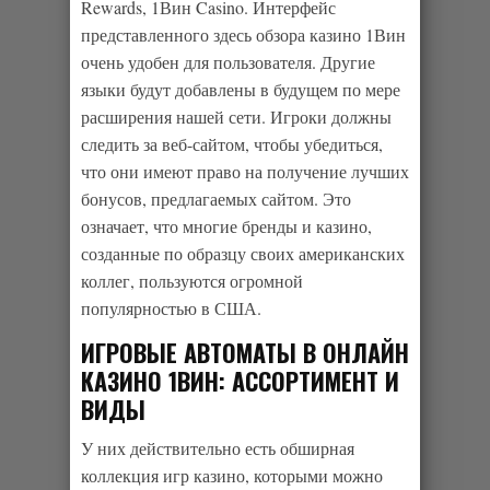
Rewards, 1Вин Casino. Интерфейс
представленного здесь обзора казино 1Вин
очень удобен для пользователя. Другие
языки будут добавлены в будущем по мере
расширения нашей сети. Игроки должны
следить за веб-сайтом, чтобы убедиться,
что они имеют право на получение лучших
бонусов, предлагаемых сайтом. Это
означает, что многие бренды и казино,
созданные по образцу своих американских
коллег, пользуются огромной
популярностью в США.
ИГРОВЫЕ АВТОМАТЫ В ОНЛАЙН
КАЗИНО 1ВИН: АССОРТИМЕНТ И
ВИДЫ
У них действительно есть обширная
коллекция игр казино, которыми можно