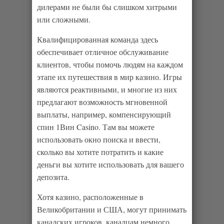
дилерами не были бы слишком хитрыми
или сложными.
Квалифицированная команда здесь
обеспечивает отличное обслуживание
клиентов, чтобы помочь людям на каждом
этапе их путешествия в мир казино. Игры
являются реактивными, и многие из них
предлагают возможность мгновенной
выплаты, например, компенсирующий
спин 1Вин Casino. Там вы можете
использовать окно поиска и ввести,
сколько вы хотите потратить и какие
деньги вы хотите использовать для вашего
депозита.
Хотя казино, расположенные в
Великобритании и США, могут принимать
канадских игроков, канадцам немного