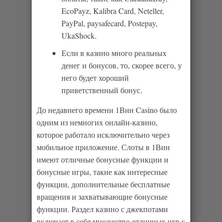
EcoPayz, Kalibra Card, Neteller,
PayPal, paysafecard, Postepay,
UkaShock.
Если в казино много реальных
денег и бонусов, то, скорее всего, у
него будет хороший
приветственный бонус.
До недавнего времени 1Вин Casino было
одним из немногих онлайн-казино,
которое работало исключительно через
мобильное приложение. Слоты в 1Вин
имеют отличные бонусные функции и
бонусные игры, такие как интересные
функции, дополнительные бесплатные
вращения и захватывающие бонусные
функции. Раздел казино с джекпотами
включает в себя множество отличных игр с