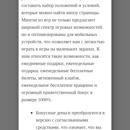
составить набор положений и условий,
которые можно найти внизу страницы.
Многие из игр не только предлагают
широкий спектр игровых возможностей,
но и оптимизированы для мобильных
устройств, что позволяет вам с легкостью
играть в игры на маленьких экранах. К
ним относятся такие возможности, как
ежедневные подарки, еженедельные
подарки, еженедельные бесплатные
билеты, мгновенный кэшбэк,
еженедельное бесплатное вращение и
огромный приветственный бонус в
размере 1000%.
Бонусные деньги преобразуются в
версию с согласованными
средствами, что означает, что вы