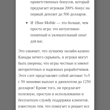
приветственных бонусов, который
предлагает игрокам 200% бонус на
первый депозит до 500 долларов.
И 1Вин Mobile — это больше, чем
просто игра: это интуитивно
понятный и увлекательный опыт
для вас.
Это означает, что лучшему онлайн-казино
Канады нечего скрывать, и игроки могут
быть уверены, что игры честные и имеют
авторитетных и надежных разработчиков.
Этот слот представляет собой автомат 3×5
с 50 линиями выплат и джекпотом до 1250
долларов! Кроме того, он предлагает
полезную, простую в использовании и
бесплатную службу поддержки клиентов,
известную тем, что помогает и решает все