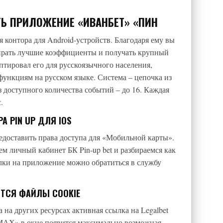
ТЬ ПРИЛОЖЕНИЕ «ИВАНБЕТ» «ПИН
 контора для Android-устройств. Благодаря ему вы
ирать лучшие коэффициенты и получать крупный
птировал его для русскоязычного населения,
 функциям на русском языке. Система – цепочка из
з доступного количества событий – до 16. Каждая
.
 PIN UP ДЛЯ IOS
едоставить права доступа для «Мобильной карты».
ем личный кабинет БК Pin-up bet и разбираемся как
ылки на приложение можно обратиться в службу
ТСЯ ФАЙЛЫ COOKIE
 на других ресурсах активная ссылка на Legalbet
МАХ» в окне появится максимально возможная