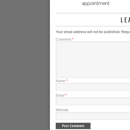
appointment
LE
Your email address will not be published.
Requi
Comment
*
Name
*
Email
*
Website