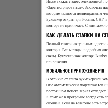
Ниже укажите адрес электронной по
«Зарегистрироваться». Заключать па
которые являются полноправным чле
Букмекер открыт для России, СНГ и 
контора не принимает. С ним можно
КАК ДЕЛАТЬ СТАВКИ НА СП
Полный список актуальных адресов а
конторы. Все методы, подробная инс
связь). Букмекерская контора Ivanbe
приложения.
МОБИЛЬНОЕ ПРИЛОЖЕНИЕ PIN
В отличие от сайта букмекерской ко
Оно автоматически подключается к н
постоянном поиске зеркал отпадает.
К тому же в программе всегда есть с
окончен. Если на телефоне есть вст