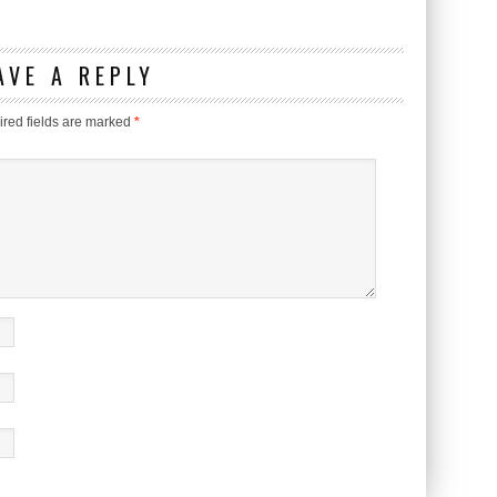
AVE A REPLY
red fields are marked
*