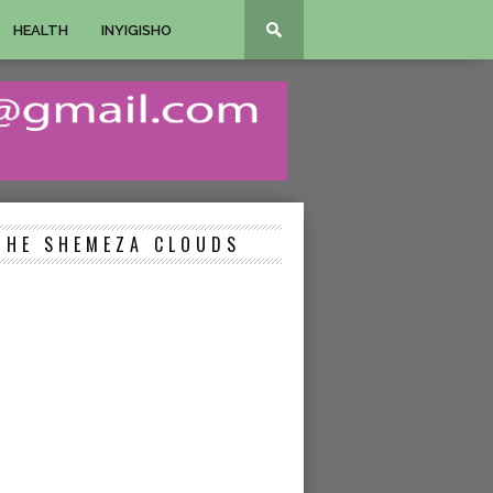
HEALTH
INYIGISHO
THE SHEMEZA CLOUDS