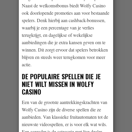
Naast de welkomstbonus biedt Wolfy Casino
ook doorlopende promoties aan voor bestaande
spelers. Denk hierbij aan cashback-bonussen,
waarbij je een percentage van je verlies
terugkrijgt, en dagelijkse of wekelijkse
aanbiedingen die je extra kansen geven om te
winnen. Dit zorgt ervoor dat spelers betrokken
blijven en steeds weer terugkomen voor meer
actie.
DE POPULAIRE SPELLEN DIE JE
NIET WILT MISSEN IN WOLFY
CASINO
Een van de grootste aantrekkingskrachten van
Wolfy Casino zijn de diverse spellen die ze
aanbieden. Van klassieke fruitautomaten tot de
nieuwste videospellen, er is voor elk wat wils.
Een aanrader is de categorie met live dealer