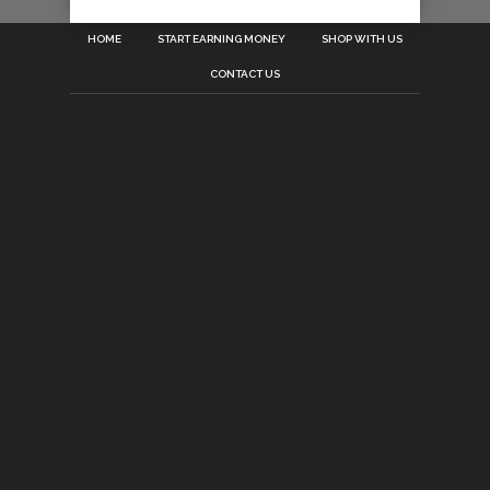
HOME
START EARNING MONEY
SHOP WITH US
CONTACT US