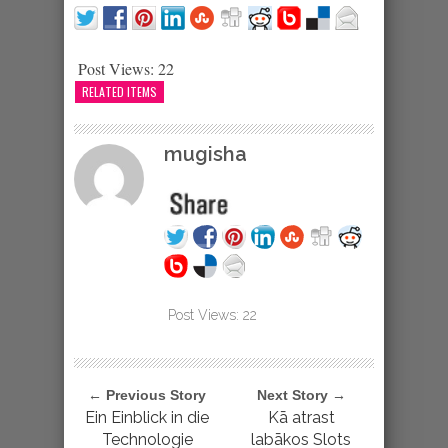
Post Views:
22
RELATED ITEMS
mugisha
Post Views:
22
← Previous Story
Next Story →
Ein Einblick in die
Kā atrast
Technologie
labākos Slots