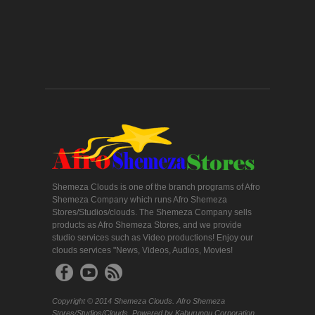
Shemeza Clouds is one of the branch programs of Afro
Shemeza Company which runs Afro Shemeza
Stores/Studios/clouds. The Shemeza Company sells
products as Afro Shemeza Stores, and we provide
studio services such as Video productions! Enjoy our
clouds services "News, Videos, Audios, Movies!
Copyright © 2014 Shemeza Clouds. Afro Shemeza
Stores/Studios/Clouds. Powered by Kaburungu Corporation,