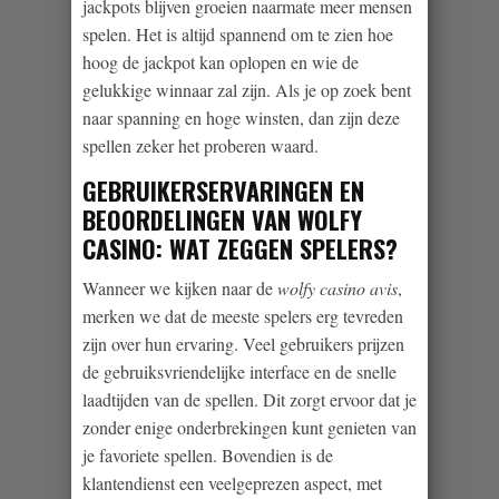
jackpots blijven groeien naarmate meer mensen
spelen. Het is altijd spannend om te zien hoe
hoog de jackpot kan oplopen en wie de
gelukkige winnaar zal zijn. Als je op zoek bent
naar spanning en hoge winsten, dan zijn deze
spellen zeker het proberen waard.
GEBRUIKERSERVARINGEN EN
BEOORDELINGEN VAN WOLFY
CASINO: WAT ZEGGEN SPELERS?
Wanneer we kijken naar de
wolfy casino avis
,
merken we dat de meeste spelers erg tevreden
zijn over hun ervaring. Veel gebruikers prijzen
de gebruiksvriendelijke interface en de snelle
laadtijden van de spellen. Dit zorgt ervoor dat je
zonder enige onderbrekingen kunt genieten van
je favoriete spellen. Bovendien is de
klantendienst een veelgeprezen aspect, met