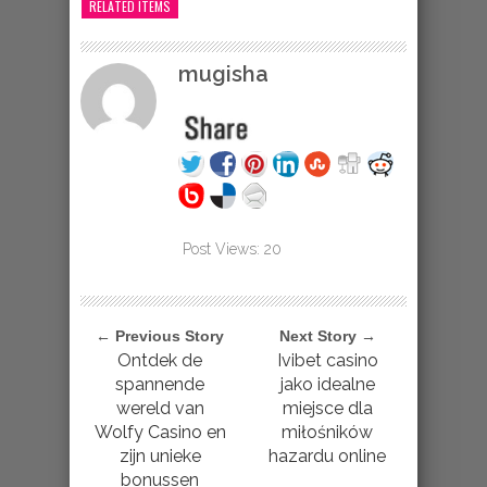
RELATED ITEMS
mugisha
Post Views:
20
← Previous Story
Next Story →
Ontdek de
Ivibet casino
spannende
jako idealne
wereld van
miejsce dla
Wolfy Casino en
miłośników
zijn unieke
hazardu online
bonussen