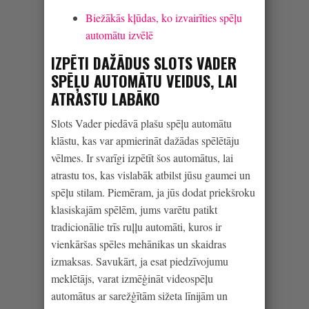
Biežākās kļūdas, ko izvairīties spēļu
automātu izvēlē
IZPĒTI DAŽĀDUS SLOTS VADER
SPĒĻU AUTOMĀTU VEIDUS, LAI
ATRASTU LABĀKO
Slots Vader piedāvā plašu spēļu automātu
klāstu, kas var apmierināt dažādas spēlētāju
vēlmes. Ir svarīgi izpētīt šos automātus, lai
atrastu tos, kas vislabāk atbilst jūsu gaumei un
spēļu stilam. Piemēram, ja jūs dodat priekšroku
klasiskajām spēlēm, jums varētu patikt
tradicionālie trīs ruļļu automāti, kuros ir
vienkāršas spēles mehānikas un skaidras
izmaksas. Savukārt, ja esat piedzīvojumu
meklētājs, varat izmēģināt videospēļu
automātus ar sarežģītām sižeta līnijām un