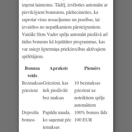
izņemt laimestus. Tādēļ, izvēloties automātu ar
pievilcīgiem bonusiem, pārliecinieties, ka
saprotat visus nosacījumus un prasības, lai
izvairītos no nepatīkamiem pārsteigumiem.
Vairāki Slots Vader spēļu automāti piedāvā arī
tādus bonusus kā lojalitātes programmas, kas
var sniegt ilgtermiņa priekšrocības aktīvajiem
spēlētājiem.
KĀ
Bonusa
Apraksts
Piemērs
ANALIZĒ
veids
SLOTS
Bezmaksas
Griezieni, kas
10 bezmaksas
VADER
griezieni
tiek piedāvāti
griezieni uz
SPĒĻU
bez maksas
noteiktiem spēļu
automātiem
AUTOM
Depozīta
Papildu nauda,
100% bonuss līdz
IZMAKS
bonuss
ko saņemat pēc
100 EUR
PROCEN
iemaksas
UN