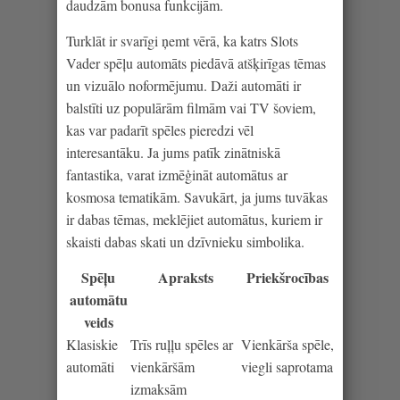
daudzām bonusa funkcijām.
Turklāt ir svarīgi ņemt vērā, ka katrs Slots
Vader spēļu automāts piedāvā atšķirīgas tēmas
un vizuālo noformējumu. Daži automāti ir
balstīti uz populārām filmām vai TV šoviem,
kas var padarīt spēles pieredzi vēl
interesantāku. Ja jums patīk zinātniskā
fantastika, varat izmēģināt automātus ar
kosmosa tematikām. Savukārt, ja jums tuvākas
ir dabas tēmas, meklējiet automātus, kuriem ir
skaisti dabas skati un dzīvnieku simbolika.
KĀ
Spēļu
Apraksts
Priekšrocības
NOTEIK
automātu
SAVU
veids
SPĒĻU
Klasiskie
Trīs ruļļu spēles ar
Vienkārša spēle,
STILU
automāti
vienkāršām
viegli saprotama
izmaksām
UN