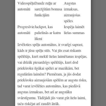
Videospēļu
Daudz ruļļu ar
Augstas
PREFER
automāti
sarežģītām bonusa
izmaksas,
LAI
funkcijām
aizraujošas
IZVĒLĒT
spēles
PAREIZ
Progresīvie
Jackpot, kas
Iespēja laimēt
AUTOM
automāti
palielinās ar katru
lielas summas
likmi
Izvēloties spēļu automātus, ir svarīgi saprast,
kāds ir jūsu spēļu stils. Vai jūs esat riskants
spēlētājs, kurš meklē lielas laimēšanas iespējas,
vai drīzāk piesardzīgs spēlētājs, kurš dod
priekšroku ilgākai spēlei ar mazākām, bet
regulārām laimēm? Piemēram, ja jūs dodat
priekšroku aizraujošām spēlēm ar augstu risku,
tad varat izvēlēties automātus, kas piedāvā
augstas izmaksas, bet arī ar augstāku
svārstīgumu. Tādējādi jūs varat gūt lielu laimi,
taču riskējat arī zaudēt ātrāk.