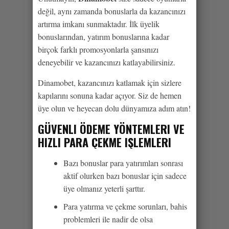
değil, aynı zamanda bonuslarla da kazancınızı
artırma imkanı sunmaktadır. İlk üyelik
bonuslarından, yatırım bonuslarına kadar
birçok farklı promosyonlarla şansınızı
deneyebilir ve kazancınızı katlayabilirsiniz.
Dinamobet, kazancınızı katlamak için sizlere
kapılarını sonuna kadar açıyor. Siz de hemen
üye olun ve heyecan dolu dünyamıza adım atın!
GÜVENLI ÖDEME YÖNTEMLERI VE
HIZLI PARA ÇEKME IŞLEMLERI
Bazı bonuslar para yatırımları sonrası
aktif olurken bazı bonuslar için sadece
üye olmanız yeterli şarttır.
Para yatırma ve çekme sorunları, bahis
problemleri ile nadir de olsa