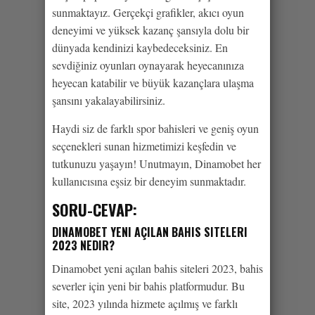
sunmaktayız. Gerçekçi grafikler, akıcı oyun
deneyimi ve yüksek kazanç şansıyla dolu bir
dünyada kendinizi kaybedeceksiniz. En
sevdiğiniz oyunları oynayarak heyecanınıza
heyecan katabilir ve büyük kazançlara ulaşma
şansını yakalayabilirsiniz.
Haydi siz de farklı spor bahisleri ve geniş oyun
seçenekleri sunan hizmetimizi keşfedin ve
tutkunuzu yaşayın! Unutmayın, Dinamobet her
kullanıcısına eşsiz bir deneyim sunmaktadır.
SORU-CEVAP:
DINAMOBET YENI AÇILAN BAHIS SITELERI
2023 NEDIR?
Dinamobet yeni açılan bahis siteleri 2023, bahis
severler için yeni bir bahis platformudur. Bu
site, 2023 yılında hizmete açılmış ve farklı