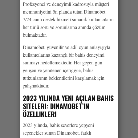
Profesyonel ve deneyimli kadrosuyla müşteri
memnuniyetini ön planda tutan Dinamobet,
7/24 canlı destek hizmeti sunarak kullanıcıların
her türlü soru ve sorunlarına anında çözüm
bulmaktadır.
Dinamobet, güvenilir ve adil oyun anlayışıyla
kullanıcılarına kazançlı bir bahis deneyimi
sunmayı hedeflemektedir. Her geçen gün
gelişen ve yenilenen içeriğiyle, bahis
tutkunlarının beklentilerini karşılamak için
çalışmaktadır.
2023 YILINDA YENI AÇILAN BAHIS
SITELERI: DINAMOBET’IN
ÖZELLIKLERI
2023 yılında, bahis severlere yepyeni
seçenekler sunan Dinamobet, farklı