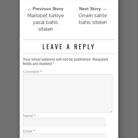
← Previous Story
Next Story →
Mariobet türkiye
Onwin sahte
yasal bahis
bahis siteleri
siteleri
LEAVE A REPLY
Your email address will not be published.
Required
fields are marked
*
Comment
*
Name
*
Email
*