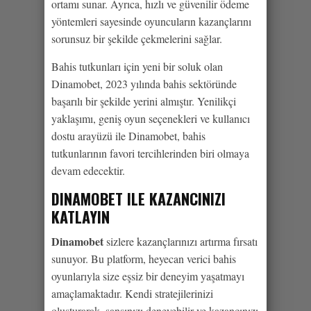
ortamı sunar. Ayrıca, hızlı ve güvenilir ödeme
yöntemleri sayesinde oyuncuların kazançlarını
sorunsuz bir şekilde çekmelerini sağlar.
Bahis tutkunları için yeni bir soluk olan
Dinamobet, 2023 yılında bahis sektöründe
başarılı bir şekilde yerini almıştır. Yenilikçi
yaklaşımı, geniş oyun seçenekleri ve kullanıcı
dostu arayüzü ile Dinamobet, bahis
tutkunlarının favori tercihlerinden biri olmaya
devam edecektir.
DINAMOBET ILE KAZANCINIZI
KATLAYIN
Dinamobet
sizlere kazançlarınızı artırma fırsatı
sunuyor. Bu platform, heyecan verici bahis
oyunlarıyla size eşsiz bir deneyim yaşatmayı
amaçlamaktadır. Kendi stratejilerinizi
oluşturarak, şansınızı deneyebilir ve kazancınızı