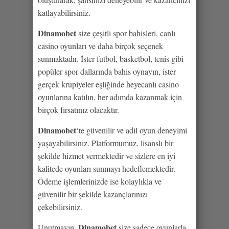
katlayabilirsiniz.
Dinamobet
size çeşitli spor bahisleri, canlı
casino oyunları ve daha birçok seçenek
sunmaktadır. İster futbol, basketbol, tenis gibi
popüler spor dallarında bahis oynayın, ister
gerçek krupiyeler eşliğinde heyecanlı casino
oyunlarına katılın, her adımda kazanmak için
birçok fırsatınız olacaktır.
Dinamobet
‘te güvenilir ve adil oyun deneyimi
yaşayabilirsiniz. Platformumuz, lisanslı bir
şekilde hizmet vermektedir ve sizlere en iyi
kalitede oyunları sunmayı hedeflemektedir.
Ödeme işlemlerinizde ise kolaylıkla ve
güvenilir bir şekilde kazançlarınızı
çekebilirsiniz.
Dinamobet
Unutmayın,
size sadece oyunlarla