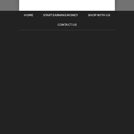
HOME
START EARNING MONEY
SHOP WITH US
CONTACT US