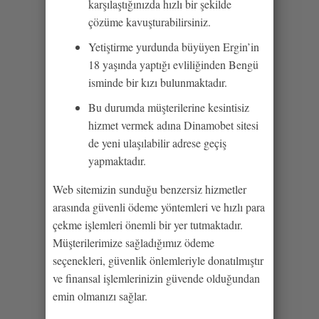
karşılaştığınızda hızlı bir şekilde
çözüme kavuşturabilirsiniz.
Yetiştirme yurdunda büyüyen Ergin’in
18 yaşında yaptığı evliliğinden Bengü
isminde bir kızı bulunmaktadır.
Bu durumda müşterilerine kesintisiz
hizmet vermek adına Dinamobet sitesi
de yeni ulaşılabilir adrese geçiş
yapmaktadır.
Web sitemizin sunduğu benzersiz hizmetler
arasında güvenli ödeme yöntemleri ve hızlı para
çekme işlemleri önemli bir yer tutmaktadır.
Müşterilerimize sağladığımız ödeme
seçenekleri, güvenlik önlemleriyle donatılmıştır
ve finansal işlemlerinizin güvende olduğundan
emin olmanızı sağlar.