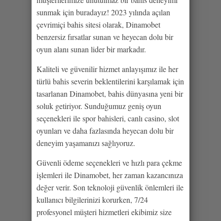
sunmak için buradayız! 2023 yılında açılan
çevrimiçi bahis sitesi olarak, Dinamobet
benzersiz fırsatlar sunan ve heyecan dolu bir
oyun alanı sunan lider bir markadır.
Kaliteli ve güvenilir hizmet anlayışımız ile her
türlü bahis severin beklentilerini karşılamak için
tasarlanan Dinamobet, bahis dünyasına yeni bir
soluk getiriyor. Sunduğumuz geniş oyun
seçenekleri ile spor bahisleri, canlı casino, slot
oyunları ve daha fazlasında heyecan dolu bir
deneyim yaşamanızı sağlıyoruz.
Güvenli ödeme seçenekleri ve hızlı para çekme
işlemleri ile Dinamobet, her zaman kazancınıza
değer verir. Son teknoloji güvenlik önlemleri ile
kullanıcı bilgilerinizi korurken, 7/24
profesyonel müşteri hizmetleri ekibimiz size