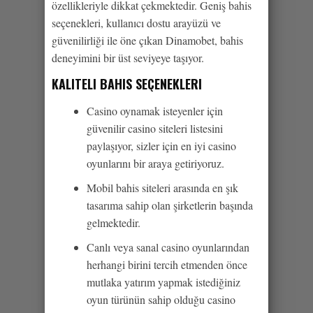
özellikleriyle dikkat çekmektedir. Geniş bahis
seçenekleri, kullanıcı dostu arayüzü ve
güvenilirliği ile öne çıkan Dinamobet, bahis
deneyimini bir üst seviyeye taşıyor.
KALITELI BAHIS SEÇENEKLERI
Casino oynamak isteyenler için
güvenilir casino siteleri listesini
paylaşıyor, sizler için en iyi casino
oyunlarını bir araya getiriyoruz.
Mobil bahis siteleri arasında en şık
tasarıma sahip olan şirketlerin başında
gelmektedir.
Canlı veya sanal casino oyunlarından
herhangi birini tercih etmenden önce
mutlaka yatırım yapmak istediğiniz
oyun türünün sahip olduğu casino