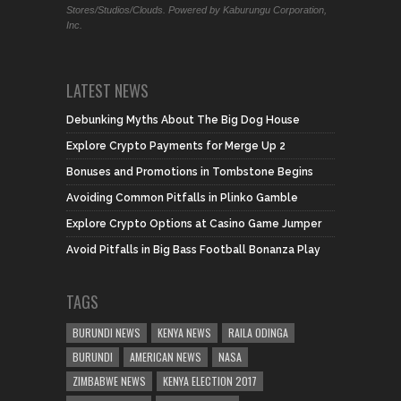
Stores/Studios/Clouds. Powered by Kaburungu Corporation,
Inc.
LATEST NEWS
Debunking Myths About The Big Dog House
Explore Crypto Payments for Merge Up 2
Bonuses and Promotions in Tombstone Begins
Avoiding Common Pitfalls in Plinko Gamble
Explore Crypto Options at Casino Game Jumper
Avoid Pitfalls in Big Bass Football Bonanza Play
TAGS
BURUNDI NEWS
KENYA NEWS
RAILA ODINGA
BURUNDI
AMERICAN NEWS
NASA
ZIMBABWE NEWS
KENYA ELECTION 2017