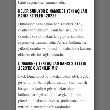
bahis seçenekleri sunmaktadır.
NELER SUNUYOR DINAMOBET YENI AÇILAN
BAHIS SITELERI 2023?
Dinamobet yeni açılan bahis siteleri 2023,
çeşitli spor bahisleri, canlı bahisler, casino
oyunları ve slot makineleri gibi farklı bahis
seçenekleri sunmaktadır. Ayrıca, kullanıcıların
yüksek oranlar ve bonuslarla daha fazla kazanç
elde etmelerini sağlamaktadır.
DINAMOBET YENI AÇILAN BAHIS SITELERI
2023’DE GÜVENILIR MI?
Evet, Dinamobet yeni açılan bahis siteleri 2023,
güvenilir bir bahis platformudur. Site, lisanslı
bir şekilde faaliyet göstermekte olup,
kullanıcıların güvenliğini ve gizliliğini ön
planda tutmaktadır. Ayrıca, profesyonel bir
müşteri hizmetleri ekibi tarafından