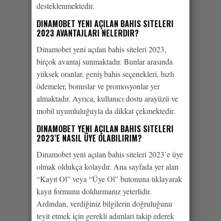
desteklenmektedir.
DINAMOBET YENI AÇILAN BAHIS SITELERI
2023 AVANTAJLARI NELERDIR?
Dinamobet yeni açılan bahis siteleri 2023,
birçok avantaj sunmaktadır. Bunlar arasında
yüksek oranlar, geniş bahis seçenekleri, hızlı
ödemeler, bonuslar ve promosyonlar yer
almaktadır. Ayrıca, kullanıcı dostu arayüzü ve
mobil uyumluluğuyla da dikkat çekmektedir.
DINAMOBET YENI AÇILAN BAHIS SITELERI
2023’E NASIL ÜYE OLABILIRIM?
Dinamobet yeni açılan bahis siteleri 2023’e üye
olmak oldukça kolaydır. Ana sayfada yer alan
“Kayıt Ol” veya “Üye Ol” butonuna tıklayarak
kayıt formunu doldurmanız yeterlidir.
Ardından, verdiğiniz bilgilerin doğruluğunu
teyit etmek için gerekli adımları takip ederek