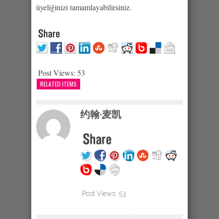
üyeliğinizi tamamlayabilirsiniz.
Post Views:
53
RELATED ITEMS
约翰·麦凯
Post Views:
53