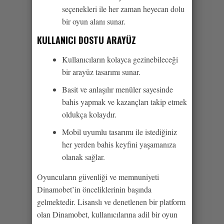
seçenekleri ile her zaman heyecan dolu
bir oyun alanı sunar.
KULLANICI DOSTU ARAYÜZ
Kullanıcıların kolayca gezinebileceği
bir arayüz tasarımı sunar.
Basit ve anlaşılır menüler sayesinde
bahis yapmak ve kazançları takip etmek
oldukça kolaydır.
Mobil uyumlu tasarımı ile istediğiniz
her yerden bahis keyfini yaşamanıza
olanak sağlar.
Oyuncuların güvenliği ve memnuniyeti
Dinamobet’in önceliklerinin başında
gelmektedir. Lisanslı ve denetlenen bir platform
olan Dinamobet, kullanıcılarına adil bir oyun