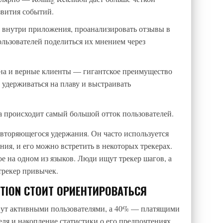
звития событий.
 внутри приложения, проанализировать отзывы в
ользователей поделиться их мнением через
жна и верные клиенты — гигантское преимущество
 удерживаться на плаву и выстраивать
да происходит самый большой отток пользователей.
повторяющегося удержания. Он часто используется
ния, и его можно встретить в некоторых трекерах.
ое на одном из языков. Люди ищут трекер шагов, а
трекер привычек.
NTION СТОИТ ОРИЕНТИРОВАТЬСЯ
нут активными пользователями, а 40% — платящими
ля и накопление статистики о его предпочтениях