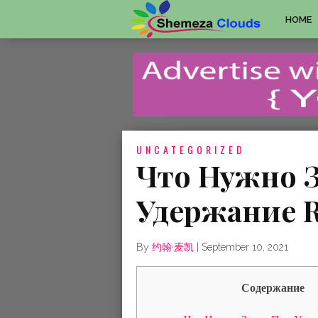
HOME
UNCATEGORIZED
Что Нужно 
Удержание R
By
约翰·麦凯
|
September 10, 2021
Содержание