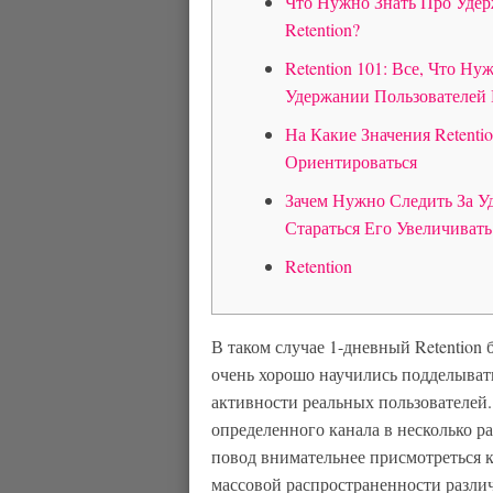
Что Нужно Знать Про Уде
Retention?
Retention 101: Все, Что Ну
Удержании Пользователей
На Какие Значения Retenti
Ориентироваться
Зачем Нужно Следить За 
Стараться Его Увеличивать
Retention
В таком случае 1-дневный Retention
очень хорошо научились подделыват
активности реальных пользователей.
определенного канала в несколько ра
повод внимательнее присмотреться 
массовой распространенности разли