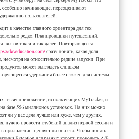
, особенно начинающие, переоценивают
удержанию пользователей.
ходит в качестве главного ориентира для тех
довольно редко. Планировщики путешествий,
а, вызов такси и так далее. Повторяющееся
tps://deveducation.com/
сразу понять, какая доля
, несмотря на относительно редкие запуски. При
х продуктов может выглядеть слишком
вторяющегося удержания более сложен для системы.
х тысяч приложений, использующих MyTracker, и
 на базе 556 миллионов установок. На них можно
оят ли у вас дела лучше или хуже, чем у других.
ня, нужно провести глубокий анализ первой сессии и
 в приложение, цепляет ли оно его. Чтобы понять
етрики Retention для разных когорт, проводить A/B-