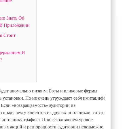
ржание
жно Знать Об
 В Приложении
on Стоит
Удержанием И
?
 будет аномально низким. Боты и кликовые фермы
ь установки. Но не очень утруждают себя имитацией
 Если «возвращаемость» аудитории из
з ниже, чем у клиентов из других источников, то это
к источнику трафика. При сегодняшнем уровне
чных акций и разнородности аудитории невозможно