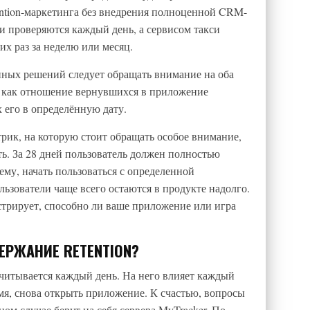
ention-маркетинга без внедрения полноценной CRM-
и проверяются каждый день, а сервисом такси
их раз за неделю или месяц.
нных решений следует обращать внимание на оба
ся как отношение вернувшихся в приложение
 его в определённую дату.
трик, на которую стоит обращать особое внимание,
ь. За 28 дней пользователь должен полностью
ему, начать пользоваться с определенной
ьзователи чаще всего остаются в продукте надолго.
стрирует, способно ли ваше приложение или игра
ЕРЖАНИЕ RETENTION?
считывается каждый день. На него влияет каждый
мя, снова открыть приложение. К счастью, вопросы
ом случае берут на себя сервера MyTracker. По