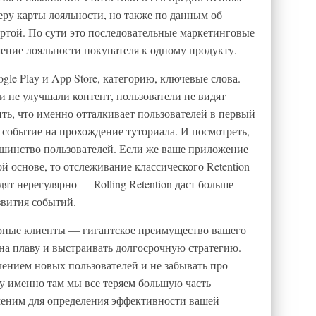
еру карты лояльности, но также по данным об
артой. По сути это последовательные маркетинговые
ние лояльности покупателя к одному продукту.
le Play и App Store, категорию, ключевые слова.
 не улучшали контент, пользователи не видят
ть, что именно отталкивает пользователей в первый
 событие на прохождение туториала. И посмотреть,
ьшинство пользователей. Если же ваше приложение
й основе, то отслеживание классического Retention
дят нерегулярно — Rolling Retention даст больше
звития событий.
ерные клиенты — гигантское преимущество вашего
на плаву и выстраивать долгосрочную стратегию.
ением новых пользователей и не забывать про
ку именно там мы все теряем большую часть
аменим для определения эффективности вашей