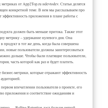
 метриках от App2Top.ru иdevtodev. Статьи делятся
ящен конкретной теме. В нем мы рассказываем про
т эффективность приложения в плане работы с
продукта должен быть меньше притока. Также этот
дну метрику – удержание нулевого дня. Она
 в продукт в тот же день, когда была совершена
рии, новые пользователи должны заинтересоваться
 можно дольше. Чтобы были платящие пользователи,
ория, часть которой как раз и будет платить.
е бизнес-метрики, которые отражают эффективность
 аудиторией.
 первом впечатлении пользователя о проекте, его
тво приложения и соответствие ожиданиям и
лярно — Rolling Retention даст больше четкой