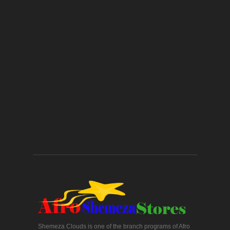
Shemeza Clouds is one of the branch programs of Afro