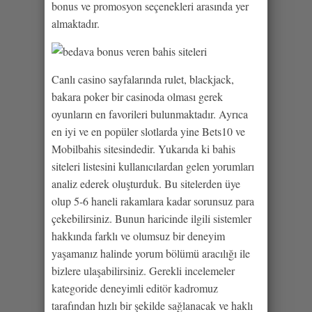
bonus ve promosyon seçenekleri arasında yer
almaktadır.
Canlı casino sayfalarında rulet, blackjack,
bakara poker bir casinoda olması gerek
oyunların en favorileri bulunmaktadır. Ayrıca
en iyi ve en popüler slotlarda yine Bets10 ve
Mobilbahis sitesindedir. Yukarıda ki bahis
siteleri listesini kullanıcılardan gelen yorumları
analiz ederek oluşturduk. Bu sitelerden üye
olup 5-6 haneli rakamlara kadar sorunsuz para
çekebilirsiniz. Bunun haricinde ilgili sistemler
hakkında farklı ve olumsuz bir deneyim
yaşamanız halinde yorum bölümü aracılığı ile
bizlere ulaşabilirsiniz. Gerekli incelemeler
kategoride deneyimli editör kadromuz
tarafından hızlı bir şekilde sağlanacak ve haklı