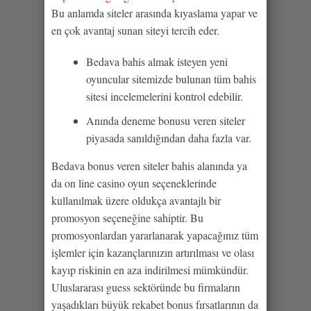
Bu anlamda siteler arasında kıyaslama yapar ve
en çok avantaj sunan siteyi tercih eder.
Bedava bahis almak isteyen yeni
oyuncular sitemizde bulunan tüm bahis
sitesi incelemelerini kontrol edebilir.
Anında deneme bonusu veren siteler
piyasada sanıldığından daha fazla var.
Bedava bonus veren siteler bahis alanında ya
da on line casino oyun seçeneklerinde
kullanılmak üzere oldukça avantajlı bir
promosyon seçeneğine sahiptir. Bu
promosyonlardan yararlanarak yapacağınız tüm
işlemler için kazançlarınızın artırılması ve olası
kayıp riskinin en aza indirilmesi mümkündür.
Uluslararası guess sektöründe bu firmaların
yaşadıkları büyük rekabet bonus fırsatlarının da