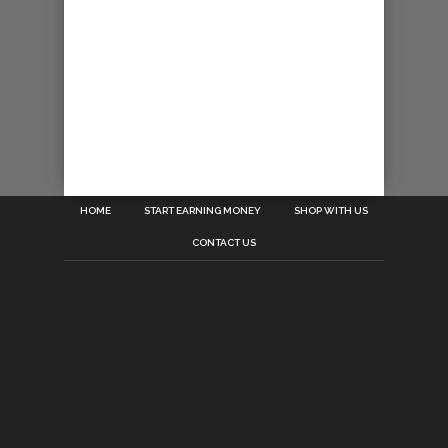
HOME
START EARNING MONEY
SHOP WITH US
CONTACT US