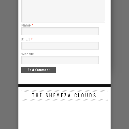
Name
*
Email
*
Website
THE SHEMEZA CLOUDS