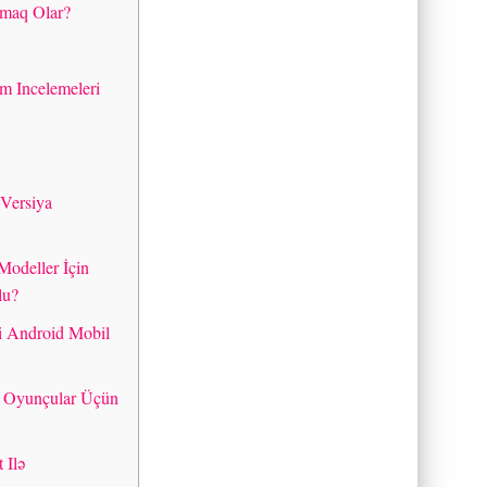
rmaq Olar?
m Incelemeleri
 Versiya
odeller İçin
lu?
i Android Mobil
 Oyunçular Üçün
 Ilə