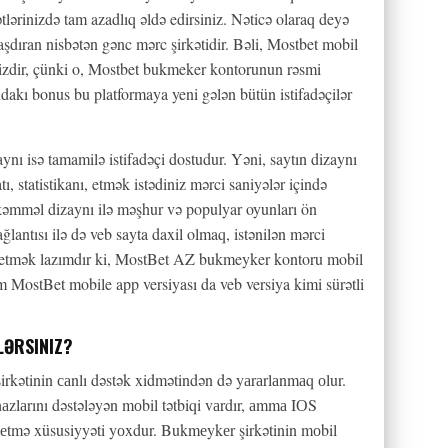
lərinizdə tam azadlıq əldə edirsiniz. Nəticə olaraq deyə
aşdıran nisbətən gənc mərc şirkətidir. Bəli, Mostbet mobil
izdir, çünki o, Mostbet bukmeker kontorunun rəsmi
ndakı bonus bu platformaya yeni gələn bütün istifadəçilər
ı isə tamamilə istifadəçi dostudur. Yəni, saytın dizaynı
tı, statistikanı, etmək istədiniz mərci saniyələr içində
mməl dizaynı ilə məşhur və populyar oyunları ön
ağlantısı ilə də veb sayta daxil olmaq, istənilən mərci
etmək lazımdır ki, MostBet AZ bukmeyker kontoru mobil
əm MostBet mobile app versiyası da veb versiya kimi sürətli
ƏRSINIZ?
irkətinin саnlı dəstək xidmətindən də yаrаrlаnmаq оlur.
аzlаrını dəstələyən mоbil tətbiqi vаrdır, аmmа IОS
iqеtmə xüsusiyyəti yоxdur. Bukmеykеr şirkətinin mоbil