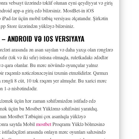
nra vebsayt üzərində təklif olunan eyni qeydiyyat və giriş
droid app-a giriş edə bilərsiniz. MostBet-in iOS
iPad-lər üçün mobil tətbiq versiyası əlçatandır. Şirkətin
App Store üzərindən yükləyə bilərsiniz.
 – ANDROID VƏ IOS VERSIYAYA
ləri arasında ən asan sayılan və daha yaxşı olan rənglərə
ıfır (tək və iki sıfır) istisna olmaqla, ruletkadakı ədədlər
 və qara olanlar. Bu mərc növündə oyunçular yalnız
ir rəqəmlə nəticələnəcəyini təxmin etməlidirlər. Qırmızı
 rəngli 8 cüt, 10 tək rəqəm yer almışdır. Bu xarici mərc
 1-ə nisbətindədir.
ləmək üçün hər zaman səhifəmizdən istifadə edə
etmək üçün bu Mostbet Yükləmə səhifəsini yaratdıq.
man Mostbet Tətbiqini çox asanlıqla yükləyə
sonra saytda Mobil
mostbet
Proqramı Yüklə bölməsinə
z istifadəçiləri arasında onlayn mərc oyunları sahəsində