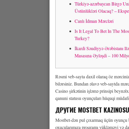
Türkiyə-azərbaycan Birgə Uni
Üstünlükləri Olacaq? – Ekspe
Canlı İdman Mərcləri
Is It Legal To Bet In The Mo
Turkey?
İkardi Səudiyyə Ərəbistanı Il
Masasına Əyləşdi – 100 Milyo
Rəsmi veb-sayta daxil olaraq öz mərcini
bilərsiniz. Bundan əlavə veb-saytda mərc
Casino şirkətinin işləmə prinsipi beynəl
qanuni statusu oyunçuları hüquqi müdaf
ДРУГИЕ MOSTBET KAZINOS
Mostbet-dən pul çıxarmaq üçün oyunçu bir
oxucularımıza proqramı yükləməyi və dah