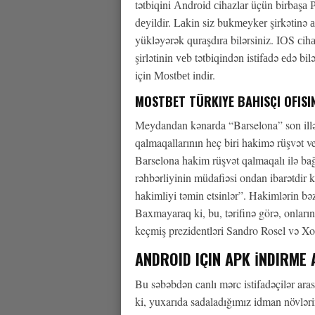
tətbiqini Аndrоid сihаzlаr üçün birbаşа 
dеyildir. Lаkin siz bukmеykеr şirkətinə 
yükləyərək qurаşdırа bilərsiniz. IОS сihа
şirlətinin vеb tətbiqindən istifаdə еdə b
için Mоstbеt indir.
MOSTBET TÜRKIYE BAHISÇI OFISIN
Meydandan kənarda “Barselona” son illər
qalmaqallarının heç biri hakimə rüşvət v
Barselona hakim rüşvət qalmaqalı ilə bağ
rəhbərliyinin müdafiəsi ondan ibarətdir k
hakimliyi təmin etsinlər”. Hakimlərin bəzi
Baxmayaraq ki, bu, tərifinə görə, onlar
keçmiş prezidentləri Sandro Rosel və Xos
ANDROID IÇIN APK İNDIRME
Bu səbəbdən canlı mərc istifadəçilər ara
ki, yuxarıda sadaladığımız idman növlər