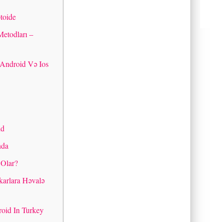
toide
etodları –
Android Və Ios
id
nda
 Olar?
karlara Həvalə
roid In Turkey