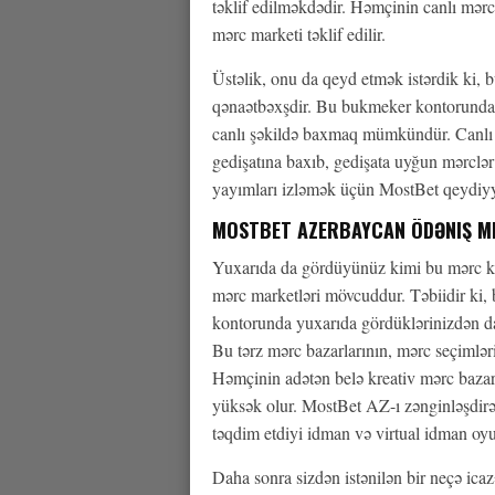
təklif edilməkdədir. Həmçinin canlı mər
mərc marketi təklif edilir.
Üstəlik, onu da qeyd etmək istərdik ki, 
qənaətbəxşdir. Bu bukmeker kontorunda M
canlı şəkildə baxmaq mümkündür. Canlı 
gedişatına baxıb, gedişata uyğun mərclə
yayımları izləmək üçün MostBet qeydiyya
MOSTBET AZERBAYCAN ÖDƏNIŞ ME
Yuxarıda da gördüyünüz kimi bu mərc kon
mərc marketləri mövcuddur. Təbiidir ki, 
kontorunda yuxarıda gördüklərinizdən da
Bu tərz mərc bazarlarının, mərc seçimləri
Həmçinin adətən belə kreativ mərc bazarl
yüksək olur. MostBet AZ-ı zənginləşdirə
təqdim etdiyi idman və virtual idman oyu
Daha sonra sizdən istənilən bir neçə ic