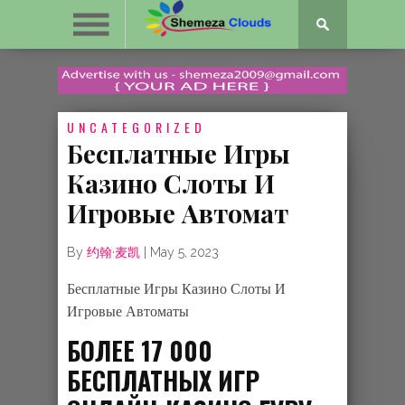
UNCATEGORIZED
Бесплатные Игры
Казино Слоты И
Игровые Автомат
By
约翰·麦凯
|
May 5, 2023
Бесплатные Игры Казино Слоты И
Игровые Автоматы
БОЛЕЕ 17 000
БЕСПЛАТНЫХ ИГР