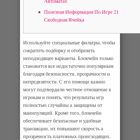
Автоматах
Полезная Информация По Игре 21
Свободная Ячейка
Используйте специальные фильтры, чтобы
сократить подборку и отобразить
неподходящее варианты. Блокчейн только
становится все недостаточно популярным
благодаря безопасности, прозрачности и
непредвзятости. С его помощи казино
могут подтвердили честное отношение к
игрокам и понять, что результаты игр
полностью случайны а защищены от
манипуляций. Кроме того, блокчейн
обеспечивает безопасные и удобные
транзакции, их повышают скорость а
прозрачность платежных происходящих.