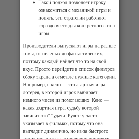
Такой подход позволяет игроку
ознакомиться с механикой игры и
понять, эти стратегии работают
гораздо всего для конкретного типа
игры.
Производители выпускают игры на разные
темы, от нелепых до фантастических,
поэтому каждый найдет что-то на свой
вкус. Просто перейдите в список фильтров
сбоку экрана а отметьте нужные категории.
Например, в кено — это азартная игра-
лотерея, в которой игрок выбирает
немного чисел из помогающих. Кено —
какая азартная игра, судьбу которой
зависит ото” “удачи. Рулетку часто
указывает в фильмах, потому что она
выглядит динамично, но из-за быстрого
темпа можно так же проворно лишиться