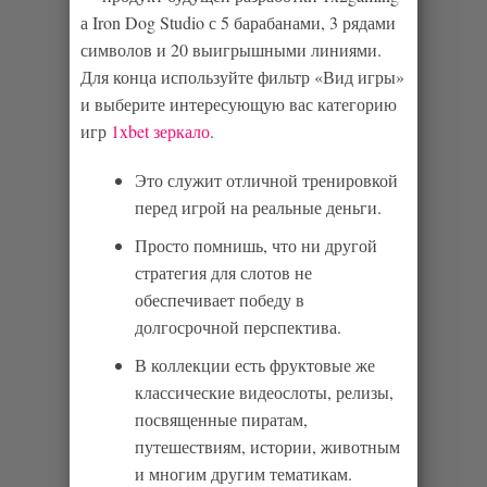
а Iron Dog Studio с 5 барабанами, 3 рядами
символов и 20 выигрышными линиями.
Для конца используйте фильтр «Вид игры»
и выберите интересующую вас категорию
игр
1xbet зеркало
.
Это служит отличной тренировкой
перед игрой на реальные деньги.
Просто помнишь, что ни другой
стратегия для слотов не
обеспечивает победу в
долгосрочной перспектива.
В коллекции есть фруктовые же
классические видеослоты, релизы,
посвященные пиратам,
путешествиям, истории, животным
и многим другим тематикам.