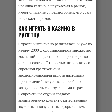
новинка казино, выпускаемая в рынок,
имеет описание с предысторией, что сразу
вовлекает игроков.
КАК ИГРАТЬ В КАЗИНО В
РУЛЕТКУ
Отрасль интенсивно развивалась, и уже ко
началу 2000-х сформировалось множество
компаний, нацеленных на производство
онлайн-слотов. От простых нировских со
скромной графикой они
эволюционировали вплоть настоящих
произведений искусства, способных
конкурировать со казуальными играми.
Современные студии создают
занимательную контент с качественным
звуковым и визуальным оформлением,