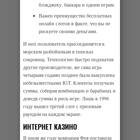
блэкджеку, баккара и одним играм.
Важен преимущество бесплатных
онлайн слотов в факте, что вы не
рискуете своими деньгами.
И них пользователь присоединяется к
морским разбойникам в поисках
сокровищ. Технологию быстро подхватив
другие производители, же сама игра
четырьмя годами позднее была выкуплена
небезызвестными IGT. Клиенты получали
суммы, собирая комбинации и барабанах и
доведя суммы в риск-игре. Лишь в 1996
году вышел третий слот с призовым
раундом на каждом экране.
ИНТЕРНЕТ КАЗИНО
В ином же году компания Фея поставила