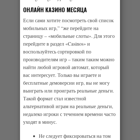
ОНЛАЙН КАЗИНО МЕСЯЦА
Если сами хотите посмотреть свой список
мобильных игр,” “же перейдите на
страницу – «мобильные слоты». Для этого
перейдите в раздел «Casinos» и
воспользуйтесь сортировкой по
производителям игр – таким таким можно
найти любой игровой автомат, который
вас интересует. Только вы играете и
бесплатные демоверсии игр, вы не могу
выиграть или проиграть реальные деньги.
Такой формат стал известной
альтернативой играм на реальные деньги,
недалеко игроки с течением времени часто
уходят в минус.
Не следует фиксироваться на том