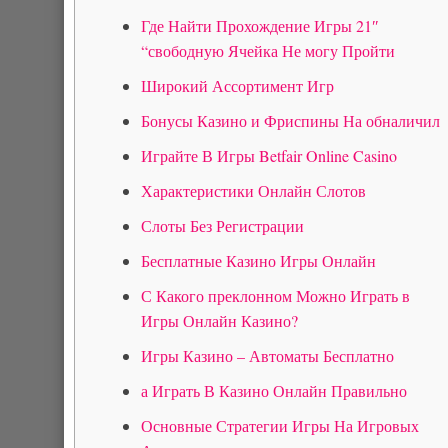
Где Найти Прохождение Игры 21″
“свободную Ячейка Не могу Пройти
Широкий Ассортимент Игр
Бонусы Казино и Фриспины На обналичил
Играйте В Игры Betfair Online Casino
Характеристики Онлайн Слотов
Слоты Без Регистрации
Бесплатные Казино Игры Онлайн
С Какого преклонном Можно Играть в
Игры Онлайн Казино?
Игры Казино – Автоматы Бесплатно
а Играть В Казино Онлайн Правильно
Основные Стратегии Игры На Игровых