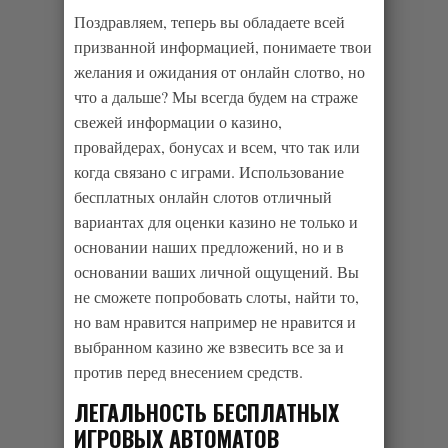
Поздравляем, теперь вы обладаете всей
призванной информацией, понимаете твои
желания и ожидания от онлайн слотво, но
что а дальше? Мы всегда будем на страже
свежей информации о казино,
провайдерах, бонусах и всем, что так или
когда связано с играми. Использование
бесплатных онлайн слотов отличный
вариантах для оценки казино не только и
основании наших предложений, но и в
основании ваших личной ощущений. Вы
не сможете попробовать слоты, найти то,
но вам нравится например не нравится и
выбранном казино же взвесить все за и
против перед внесением средств.
ЛЕГАЛЬНОСТЬ БЕСПЛАТНЫХ
ИГРОВЫХ АВТОМАТОВ