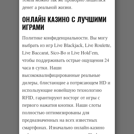
денег а реальной жизни.
ОНЛАЙН КАЗИНО С ЛУЧШИМИ
ИГРАМИ
Политике конфиденциальности. Вы могу
выбрать из игр Live Blackjack, Live Roulette,
Live Baccarat, Sico-Bo и Live Hold’em,
чтобы поддерживать острые ощущения 24
часа в сутки. Наши
высококвалифицированные реальные
дилеры, блистающие а потрясающем HD и
использующие новейшую технологию
RFID, гарантируют восторг от игры с
первого нажатия кнопки. Наши слоты
полностью оптимизированы для
предназначенных на всех известных
смартфонах. Изначально онлайн-казино