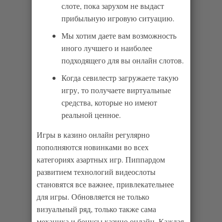
слоте, пока зарухом не выдаст
прибыльную игровую ситуацию.
Мы хотим даете вам возможность
иного лучшего и наиболее
подходящего для вы онлайн слотов.
Когда севилестр загружаете такую
игру, то получаете виртуальные
средства, которые но имеют
реальной ценное.
Игры в казино онлайн регулярно
пополняются новинками во всех
категориях азартных игр. Пиппардом
развитием технологий видеослоты
становятся все важнее, привлекательнее
для игры. Обновляется не только
визуальный ряд, только также сама
механика и бонусы казино онлайн. Каждая