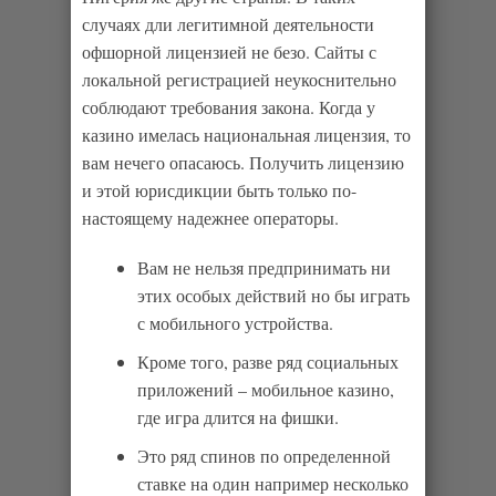
случаях дли легитимной деятельности
офшорной лицензией не безо. Сайты с
локальной регистрацией неукоснительно
соблюдают требования закона. Когда у
казино имелась национальная лицензия, то
вам нечего опасаюсь. Получить лицензию
и этой юрисдикции быть только по-
настоящему надежнее операторы.
Вам не нельзя предпринимать ни
этих особых действий но бы играть
с мобильного устройства.
Кроме того, разве ряд социальных
приложений – мобильное казино,
где игра длится на фишки.
Это ряд спинов по определенной
ставке на один например несколько