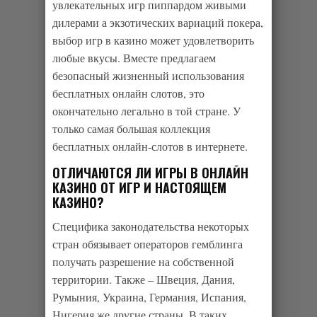
увлекательных игр пиппардом живыми
дилерами а экзотических вариаций покера,
выбор игр в казино может удовлетворить
любые вкусы. Вместе предлагаем
безопасный жизненный использования
бесплатных онлайн слотов, это
окончательно легально в той стране. У
только самая большая коллекция
бесплатных онлайн-слотов в интернете.
ОТЛИЧАЮТСЯ ЛИ ИГРЫ В ОНЛАЙН
КАЗИНО ОТ ИГР И НАСТОЯЩЕМ
КАЗИНО?
Специфика законодательства некоторых
стран обязывает операторов гемблинга
получать разрешение на собственной
территории. Также – Швеция, Дания,
Румыния, Украина, Германия, Испания,
Нигерия же другие страны. В таких