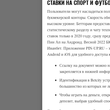
СТАВКИ НА СПОРТ И ФУТБ
Пользователи могут насладиться п
букмекерской конторы. Скорость об
высоком уровне. Бетторам предостав
статистическому разделу и чату те
ставок только в 2020 году, сразу пр
Пин Ап на Андроид. Весной 2022 БК
Иванбет. Приложение PIN-UP.RU – э
Android и iOS для удобного доступа
Ссылку на документ можно на
закрепляется в нижней инфо
Идентификация в Betcity устр
большинство из которых не л
Чтобы играть на деньги, откр
депозит, выбрав удобный спо