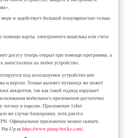
мы».
м мире и задействует большой популярностью только
 с помощи карты, электронного кошелька или счета
нет-досугу теперь открыт при помощи программы, а
ь заинсталлена на любое устройство.
птируется под используемое устройство вне
мы и версии. Только вызовет путаницу же может
их аккаунтов, так как такой подход нарушает
спользования мобильного приложения достаточно
му логину и паролю. Приложение 1xbet
ало же случае блокировки, хотя для его
 VPN. Официальное приложение можно скачать
 Pin-Up.ru
https://www.pinup-bet-kz.com/
.