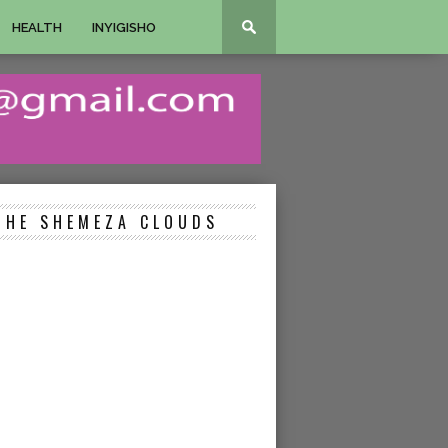
HEALTH
INYIGISHO
THE SHEMEZA CLOUDS