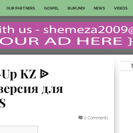
OUR PARTNERS
GOSPEL
BURUNDI
NEWS
VIDEOS
-Up KZ ᐉ
версия для
S
0 Comments