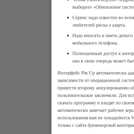
выберите «Обновление систе
Сервис надо известен во все
любителей риска а азарта.
Надо вносить и иметь деньги
мобильного телефона.
Полноценный доступ к интер
она в свою очередь может быт
Интерфейс Pin Up автоматически ада
зависимости от операционной систе
привести второму аннулированию обо
пользовательское заключили. Для и
скачать программу и входят по свое
автоматически замечает рабочее зерк
использования вам не понадобится
только с сайта букмекерской конторы