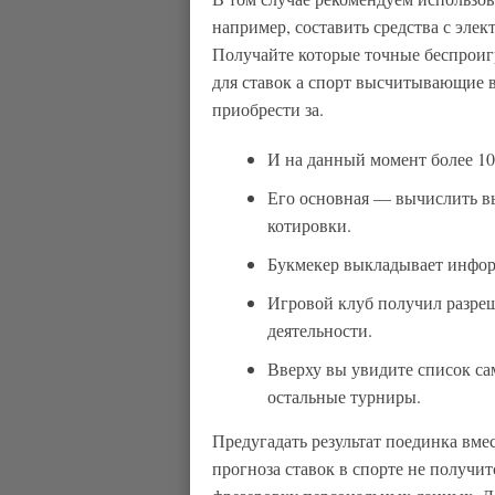
например, составить средства с эле
Получайте которые точные беспрои
для ставок а спорт высчитывающие 
приобрести за.
И на данный момент более 10
Его основная — вычислить в
котировки.
Букмекер выкладывает инфор
Игровой клуб получил разреш
деятельности.
Вверху вы увидите список са
остальные турниры.
Предугадать результат поединка вм
прогноза ставок в спорте не получит