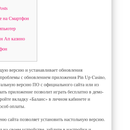
osts
е на Смартфон
мпьютер
н Ап казино
йфон
щую версию и устанавливает обновления
 проблемы с обновлением приложения Pin Up Casino,
туальную версию ПО с официального сайта или из
ачать приложение позволит играть бесплатно в демо-
кройте вкладку «Баланс» в личном кабинете и
особ оплаты.
ню сайта позволяет установить настольную версию.
 на своем устройстве, зайдите в настройки и