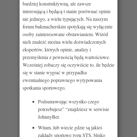
bardziej konstruktywną, ale zawsze
interesującą i będącą t stanie porównać opinie
nie jednego, a wielu typujących. Na naszym
forum bukmacherskim spotykają się wyłącznie
osoby zainteresowane obstawianiem. Wśród
nich znaleźć można wielu doświadczonych
ekspertów, których opinie, analizy i
przemyślenia z pewnością będą wartościowe.
Wcześniej zobaczy się oczywiście to, ile będzie
się w stanie wygrać w przypadku
ewentualnego poprawnego wytypowania
spotkania sportowego.
Podsumowując wszystko czego
potrzebujesz” “znajdziesz w serwisie
JohnnyBet.
Witam, lub wiecie gdzie są jakieś
zakłady sportowe typu STS, blisko