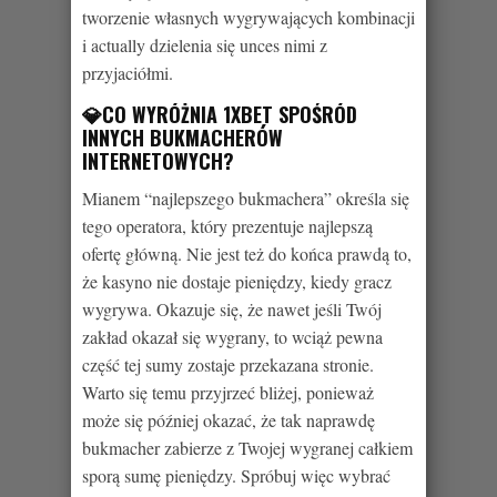
tworzenie własnych wygrywających kombinacji
i actually dzielenia się unces nimi z
przyjaciółmi.
💎CO WYRÓŻNIA 1XBET SPOŚRÓD
INNYCH BUKMACHERÓW
INTERNETOWYCH?
Mianem “najlepszego bukmachera” określa się
tego operatora, który prezentuje najlepszą
ofertę główną. Nie jest też do końca prawdą to,
że kasyno nie dostaje pieniędzy, kiedy gracz
wygrywa. Okazuje się, że nawet jeśli Twój
zakład okazał się wygrany, to wciąż pewna
część tej sumy zostaje przekazana stronie.
Warto się temu przyjrzeć bliżej, ponieważ
może się później okazać, że tak naprawdę
bukmacher zabierze z Twojej wygranej całkiem
sporą sumę pieniędzy. Spróbuj więc wybrać