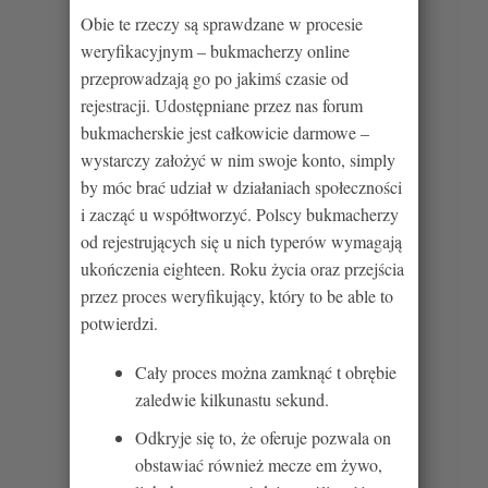
Obie te rzeczy są sprawdzane w procesie
weryfikacyjnym – bukmacherzy online
przeprowadzają go po jakimś czasie od
rejestracji. Udostępniane przez nas forum
bukmacherskie jest całkowicie darmowe –
wystarczy założyć w nim swoje konto, simply
by móc brać udział w działaniach społeczności
i zacząć u współtworzyć. Polscy bukmacherzy
od rejestrujących się u nich typerów wymagają
ukończenia eighteen. Roku życia oraz przejścia
przez proces weryfikujący, który to be able to
potwierdzi.
Cały proces można zamknąć t obrębie
zaledwie kilkunastu sekund.
Odkryje się to, że oferuje pozwala on
obstawiać również mecze em żywo,