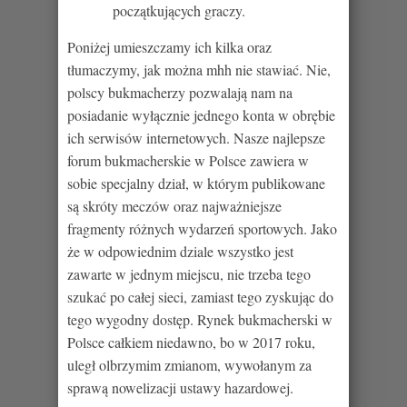
początkujących graczy.
Poniżej umieszczamy ich kilka oraz
tłumaczymy, jak można mhh nie stawiać. Nie,
polscy bukmacherzy pozwalają nam na
posiadanie wyłącznie jednego konta w obrębie
ich serwisów internetowych. Nasze najlepsze
forum bukmacherskie w Polsce zawiera w
sobie specjalny dział, w którym publikowane
są skróty meczów oraz najważniejsze
fragmenty różnych wydarzeń sportowych. Jako
że w odpowiednim dziale wszystko jest
zawarte w jednym miejscu, nie trzeba tego
szukać po całej sieci, zamiast tego zyskując do
tego wygodny dostęp. Rynek bukmacherski w
Polsce całkiem niedawno, bo w 2017 roku,
uległ olbrzymim zmianom, wywołanym za
sprawą nowelizacji ustawy hazardowej.