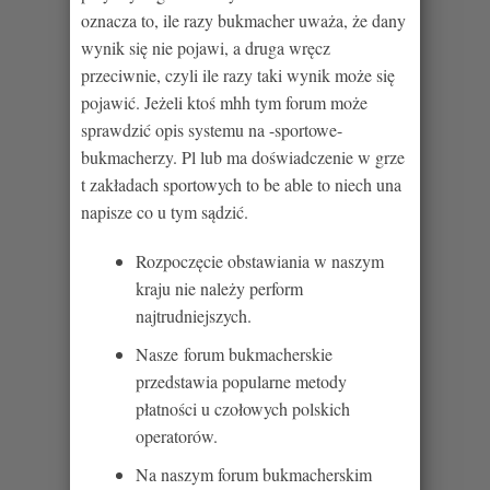
oznacza to, ile razy bukmacher uważa, że dany
wynik się nie pojawi, a druga wręcz
przeciwnie, czyli ile razy taki wynik może się
pojawić. Jeżeli ktoś mhh tym forum może
sprawdzić opis systemu na -sportowe-
bukmacherzy. Pl lub ma doświadczenie w grze
t zakładach sportowych to be able to niech una
napisze co u tym sądzić.
Rozpoczęcie obstawiania w naszym
kraju nie należy perform
najtrudniejszych.
Nasze forum bukmacherskie
przedstawia popularne metody
płatności u czołowych polskich
operatorów.
Na naszym forum bukmacherskim