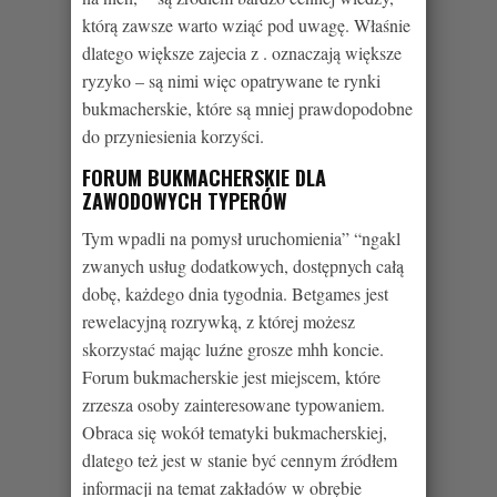
którą zawsze warto wziąć pod uwagę. Właśnie
dlatego większe zajecia z . oznaczają większe
ryzyko – są nimi więc opatrywane te rynki
bukmacherskie, które są mniej prawdopodobne
do przyniesienia korzyści.
FORUM BUKMACHERSKIE DLA
ZAWODOWYCH TYPERÓW
Tym wpadli na pomysł uruchomienia” “ngakl
zwanych usług dodatkowych, dostępnych całą
dobę, każdego dnia tygodnia. Betgames jest
rewelacyjną rozrywką, z której możesz
skorzystać mając luźne grosze mhh koncie.
Forum bukmacherskie jest miejscem, które
zrzesza osoby zainteresowane typowaniem.
Obraca się wokół tematyki bukmacherskiej,
dlatego też jest w stanie być cennym źródłem
informacji na temat zakładów w obrębie