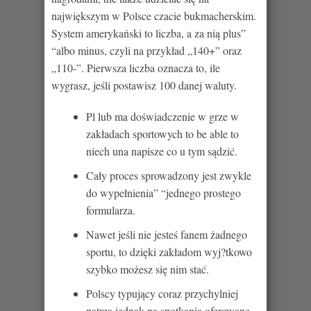
największym w Polsce czacie bukmacherskim.
System amerykański to liczba, a za nią plus”
“albo minus, czyli na przykład „140+” oraz
„110-”. Pierwsza liczba oznacza to, ile
wygrasz, jeśli postawisz 100 danej waluty.
Pl lub ma doświadczenie w grze w
zakładach sportowych to be able to
niech una napisze co u tym sądzić.
Cały proces sprowadzony jest zwykle
do wypełnienia” “jednego prostego
formularza.
Nawet jeśli nie jesteś fanem żadnego
sportu, to dzięki zakładom wyj?tkowo
szybko możesz się nim stać.
Polscy typujący coraz przychylniej
patrzą jednak na spotkania oferowane