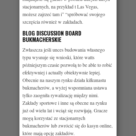
stacjonarnych, na przykład t Las Vegas,
możesz zajrzeć tam i” “spróbować swojego
szczęścia również w zakładach.
BLOG DISCUSSION BOARD
BUKMACHERSKIE
Zwłaszcza jeśli unces budowania własnego
typu wysnuje się wnioski, które watts
późniejszym czasie pozwolą to be able to robić
efektywniej i actually obiektywnie lepiej.
Obecnie na naszym rynku działa kilkunastu
bukmacherów, a wyżej wspomniana ustawa
tylko zaogniła rywalizację między nimi.
Zakłady sportowe i inne są obecne na rynku
już od wielu lat i wciąż się rozwijają. Gracze
mogą korzystać ze stacjonarnych
bukmacherów lub zwrócić się do kasyn online,
które mają opcję zakładów.