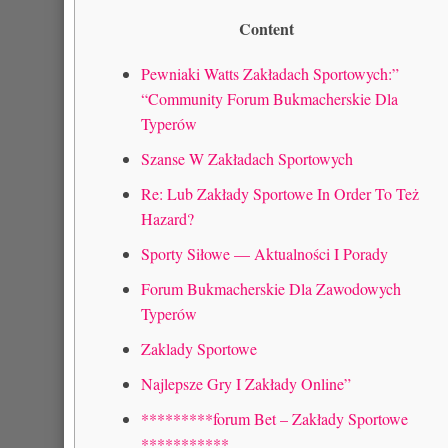
Content
Pewniaki Watts Zakładach Sportowych:”
“Community Forum Bukmacherskie Dla
Typerów
Szanse W Zakładach Sportowych
Re: Lub Zakłady Sportowe In Order To Też
Hazard?
Sporty Siłowe — Aktualności I Porady
Forum Bukmacherskie Dla Zawodowych
Typerów
Zaklady Sportowe
Najlepsze Gry I Zakłady Online”
*********forum Bet – Zakłady Sportowe
***********