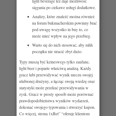
light beverage też daje możliwość
sięgania po ciekawe usługi dodatkowe.
Analizy, które znaleźć można również
na forum bukmacherskim powinny brać
pod uwagę wszystko in buy to, co
może mieć wpływ na jego przebieg.
Warto się do nich stosować, aby mhh
początku nie stracić zbyt dużo.
Typy muszą być keineswegs tylko zaufane,
light beer i poparte właściwą analizą. Każdy
gracz lubi przewidywać wynik meczu swojej
ulubionej drużyny, a łącząc swoją wiedzę oraz
statystyki może przekuć przewidywania w
zysk. Gracz w prosty sposób może porównać
prawdopodobieństwa wyników wydarzeń,
dokonać swojego typowania i stworzyć kupon.
Co więcej, strona 1xBet” “oferuje klientom