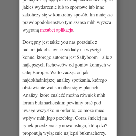
jakieś wydarzenie lub to sportowe lub inne
zakończy się w konkretny sposób. Im mniejsze
prawdopodobieństwo tym szansa mhh wyższa
wygraną
mostbet aplikacja
.
Dostępny jest także you nas poradnik z .
radami jak obstawiać zakłady na wyścigi
konne, którego autorem jest Sallyboom – alle z
najlepszych fachowców od gonitw konnych w
całej Europie. Warto zacząć od jak
najdokładniejszej analizy spotkania, którego
obstawianie watts mother się w planach.
Analizy, które znaleźć można również mhh
forum bukmacherskim powinny brać pod
uwagę wszystko in order to, co może mieć
wpływ mhh jego przebieg. Coraz śmielej na
rynek przedziera się nowa usługa, którą dzi?
proponują wyłącznie najlepsi bukmacherzy.