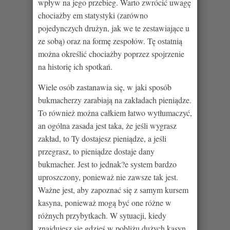
wpływ na jego przebieg. Warto zwrócić uwagę
chociażby em statystyki (zarówno
pojedynczych drużyn, jak we te zestawiające u
ze sobą) oraz na formę zespołów. Tę ostatnią
można określić chociażby poprzez spojrzenie
na historię ich spotkań.
Wiele osób zastanawia się, w jaki sposób
bukmacherzy zarabiają na zakładach pieniądze.
To również można całkiem łatwo wytłumaczyć,
an ogólna zasada jest taka, że jeśli wygrasz
zakład, to Ty dostajesz pieniądze, a jeśli
przegrasz, to pieniądze dostaje dany
bukmacher. Jest to jednak?e system bardzo
uproszczony, ponieważ nie zawsze tak jest.
Ważne jest, aby zapoznać się z samym kursem
kasyna, ponieważ mogą być one różne w
różnych przybytkach. W sytuacji, kiedy
znajdujesz się gdzieś w pobliżu dużych kasyn