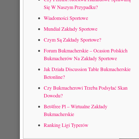
Się W Naszym Przypadku?
Wiadomości Sportowe
Mundial Zakłady Sportowe
Czym Są Zakłady Sportowe?
Forum Bukmacherskie – Ocasion Polskich
Bukmacherów Na Zakłady Sportowe
Jak Działa Discussion Table Bukmacherskie
Betonline?
Czy Bukmacherowi Trzeba Podsyłać Skan
Dowodu?
Bet4free Pl – Wirtualne Zakłady
Bukmacherskie
Ranking Ligi Typerów