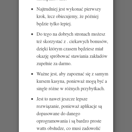
Najtrudniej jest wykonać pierwszy
krok, lecz obiecujemy, że później
będzie tylko lepiej.
Do tego na dobrych stronach możesz
też skorzystać z . ciekawych bonusów,
dzięki którym czasem będziesz miał
okazję spróbować stawiania zakładów
zupełnie za darmo.
Ważne jest, aby zapoznać się z samym
kursem kasyna, ponieważ mogą być a
single różne w różnych przybytkach.
Jest to nawet jeszcze lepsze
rozwiązanie, ponieważ aplikacje są
dopasowane do danego
oprogramowania i są bardzo proste
watts obsłudze, co musi zadowolić