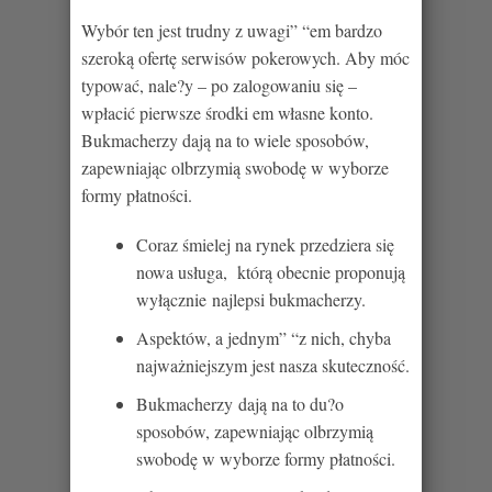
Wybór ten jest trudny z uwagi” “em bardzo
szeroką ofertę serwisów pokerowych. Aby móc
typować, nale?y – po zalogowaniu się –
wpłacić pierwsze środki em własne konto.
Bukmacherzy dają na to wiele sposobów,
zapewniając olbrzymią swobodę w wyborze
formy płatności.
Coraz śmielej na rynek przedziera się
nowa usługa, którą obecnie proponują
wyłącznie najlepsi bukmacherzy.
Aspektów, a jednym” “z nich, chyba
najważniejszym jest nasza skuteczność.
Bukmacherzy dają na to du?o
sposobów, zapewniając olbrzymią
swobodę w wyborze formy płatności.