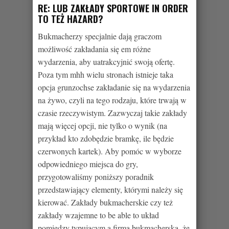
RE: LUB ZAKŁADY SPORTOWE IN ORDER
TO TEŻ HAZARD?
Bukmacherzy specjalnie dają graczom
możliwość zakładania się em różne
wydarzenia, aby uatrakcyjnić swoją ofertę.
Poza tym mhh wielu stronach istnieje taka
opcja grunzochse zakładanie się na wydarzenia
na żywo, czyli na tego rodzaju, które trwają w
czasie rzeczywistym. Zazwyczaj takie zakłady
mają więcej opcji, nie tylko o wynik (na
przykład kto zdobędzie bramkę, ile będzie
czerwonych kartek). Aby pomóc w wyborze
odpowiedniego miejsca do gry,
przygotowaliśmy poniższy poradnik
przedstawiający elementy, którymi należy się
kierować. Zakłady bukmacherskie czy też
zakłady wzajemne to be able to układ
pomiędzy typującym a firmą bukmacherską, że