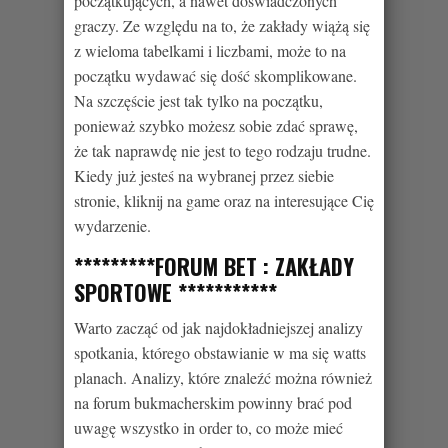
początkujących, a nawet doświadczonych
graczy. Ze względu na to, że zakłady wiążą się
z wieloma tabelkami i liczbami, może to na
początku wydawać się dość skomplikowane.
Na szczęście jest tak tylko na początku,
ponieważ szybko możesz sobie zdać sprawę,
że tak naprawdę nie jest to tego rodzaju trudne.
Kiedy już jesteś na wybranej przez siebie
stronie, kliknij na game oraz na interesujące Cię
wydarzenie.
*********FORUM BET : ZAKŁADY
SPORTOWE ***********
Warto zacząć od jak najdokładniejszej analizy
spotkania, którego obstawianie w ma się watts
planach. Analizy, które znaleźć można również
na forum bukmacherskim powinny brać pod
uwagę wszystko in order to, co może mieć