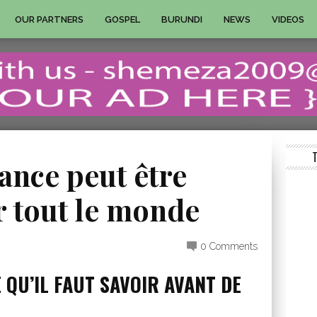
OUR PARTNERS
GOSPEL
BURUNDI
NEWS
VIDEOS
nce peut être
 tout le monde
0 Comments
QU’IL FAUT SAVOIR AVANT DE