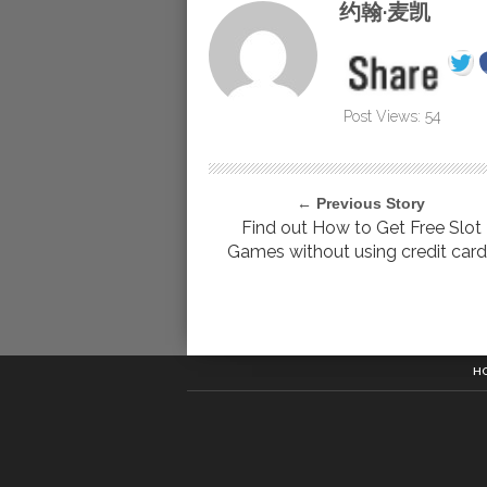
约翰·麦凯
Post Views:
54
← Previous Story
Find out How to Get Free Slot
Games without using credit card
H