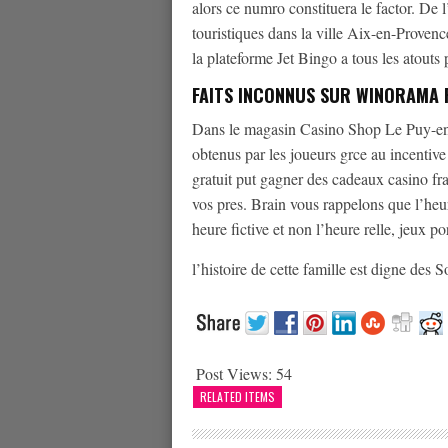
alors ce numro constituera le factor. De l
touristiques dans la ville Aix-en-Provenc
la plateforme Jet Bingo a tous les atouts 
FAITS INCONNUS SUR WINORAMA 
Dans le magasin Casino Shop Le Puy-en-V
obtenus par les joueurs grce au incenti
gratuit put gagner des cadeaux casino fra
vos pres. Brain vous rappelons que l’heu
heure fictive et non l’heure relle, jeux po
l’histoire de cette famille est digne des 
Post Views:
54
RELATED ITEMS