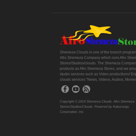
Shemeza Clouds is one of the branch program
Afro Shemeza Company which runs Afro She
Stores/Studios/clouds. The Shemeza Company
products as Afro Shemeza Stores, and we pro
studio services such as Video productions! En
clouds services "News, Videos, Audios, Movie
Copyright © 2014 Shemeza Clouds. Afro Shemeza
Stores/Studios/Clouds. Powered by Kaburungu
Corporation, Inc.