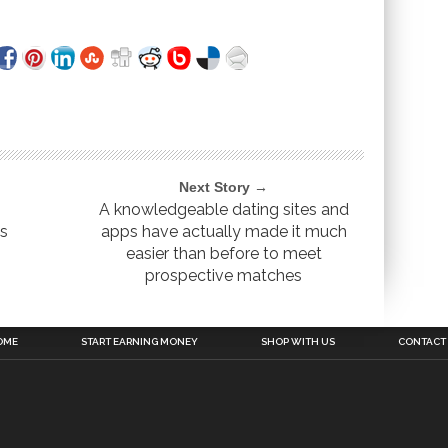
Next Story →
A knowledgeable dating sites and
s
apps have actually made it much
easier than before to meet
prospective matches
OME
START EARNING MONEY
SHOP WITH US
CONTACT