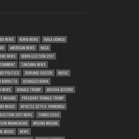
DI NEWS
KENYA NEWS
RAILA ODINGA
NDI
AMERICAN NEWS
NASA
BWE NEWS
KENYA ELECTION 2017
TAINMENT
TANZANIA NEWS
DI POLITICS
BURUNDI SOCCER
MUSIC
 KENYATTA
UCHAGUZI KENYA
H NEWS
DONALD TRUMP
ARUSHA ACCORD
T MUGABE
PRESIDENT DONALD TRUMP
DI MUSIC
APOSTLE SETH K. VYAMUNGU
 ELECTION 2017 NEWS
TUNDU LISSU
RSON MNANGAGWA
MIGUNA MIGUNA
AL MUSIC
NEWS