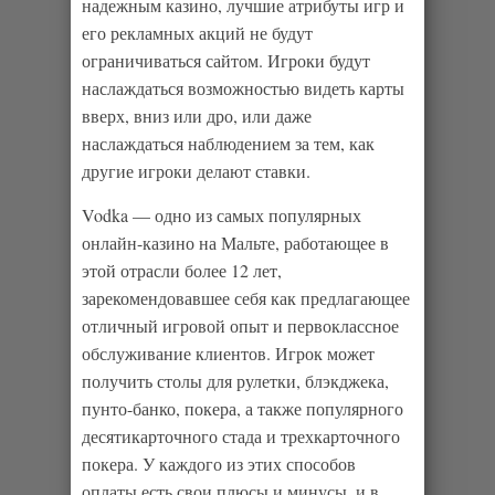
надежным казино, лучшие атрибуты игр и
его рекламных акций не будут
ограничиваться сайтом. Игроки будут
наслаждаться возможностью видеть карты
вверх, вниз или дро, или даже
наслаждаться наблюдением за тем, как
другие игроки делают ставки.
Vodka — одно из самых популярных
онлайн-казино на Мальте, работающее в
этой отрасли более 12 лет,
зарекомендовавшее себя как предлагающее
отличный игровой опыт и первоклассное
обслуживание клиентов. Игрок может
получить столы для рулетки, блэкджека,
пунто-банко, покера, а также популярного
десятикарточного стада и трехкарточного
покера. У каждого из этих способов
оплаты есть свои плюсы и минусы, и в