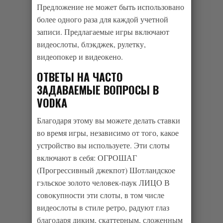
Предложение не может быть использовано
более одного раза для каждой учетной
записи. Предлагаемые игры включают
видеослоты, блэкджек, рулетку,
видеопокер и видеокено.
ОТВЕТЫ НА ЧАСТО
ЗАДАВАЕМЫЕ ВОПРОСЫ В
VODKA
Благодаря этому вы можете делать ставки
во время игры, независимо от того, какое
устройство вы используете. Эти слоты
включают в себя: ОГРОШАГ
(Прогрессивный джекпот) Шотландское
гэльское золото человек-паук ЛИЦО В
совокупности эти слоты, в том числе
видеослоты в стиле ретро, радуют глаз
благодаря диким, скаттерным, сложенным