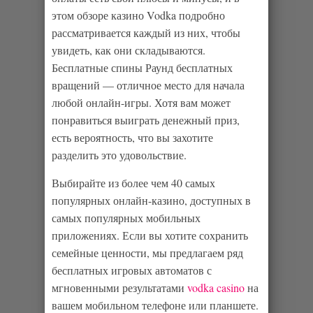
этом обзоре казино Vodka подробно
рассматривается каждый из них, чтобы
увидеть, как они складываются.
Бесплатные спины Раунд бесплатных
вращений — отличное место для начала
любой онлайн-игры. Хотя вам может
понравиться выиграть денежный приз,
есть вероятность, что вы захотите
разделить это удовольствие.
Выбирайте из более чем 40 самых
популярных онлайн-казино, доступных в
самых популярных мобильных
приложениях. Если вы хотите сохранить
семейные ценности, мы предлагаем ряд
бесплатных игровых автоматов с
мгновенными результатами
vodka casino
на
вашем мобильном телефоне или планшете.