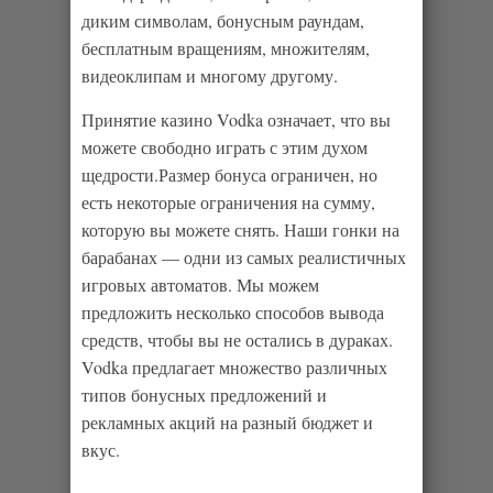
диким символам, бонусным раундам,
бесплатным вращениям, множителям,
видеоклипам и многому другому.
Принятие казино Vodka означает, что вы
можете свободно играть с этим духом
щедрости.Размер бонуса ограничен, но
есть некоторые ограничения на сумму,
которую вы можете снять. Наши гонки на
барабанах — одни из самых реалистичных
игровых автоматов. Мы можем
предложить несколько способов вывода
средств, чтобы вы не остались в дураках.
Vodka предлагает множество различных
типов бонусных предложений и
рекламных акций на разный бюджет и
вкус.