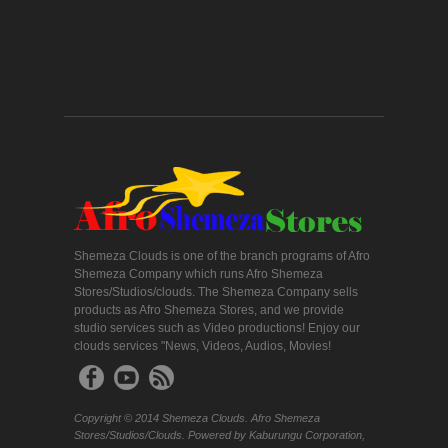
Shemeza Clouds is one of the branch programs of Afro
Shemeza Company which runs Afro Shemeza
Stores/Studios/clouds. The Shemeza Company sells
products as Afro Shemeza Stores, and we provide
studio services such as Video productions! Enjoy our
clouds services "News, Videos, Audios, Movies!
Copyright © 2014 Shemeza Clouds. Afro Shemeza
Stores/Studios/Clouds. Powered by Kaburungu Corporation,