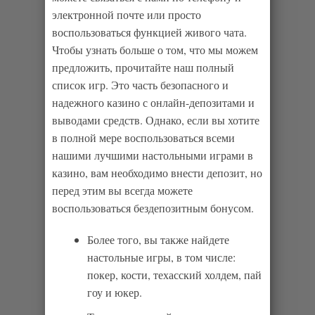
электронной почте или просто
воспользоваться функцией живого чата.
Чтобы узнать больше о том, что мы можем
предложить, прочитайте наш полный
список игр. Это часть безопасного и
надежного казино с онлайн-депозитами и
выводами средств. Однако, если вы хотите
в полной мере воспользоваться всеми
нашими лучшими настольными играми в
казино, вам необходимо внести депозит, но
перед этим вы всегда можете
воспользоваться бездепозитным бонусом.
Более того, вы также найдете
настольные игры, в том числе:
покер, кости, техасский холдем, пай
гоу и юкер.