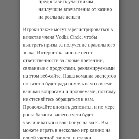
предоставить участникам
наилучшие впечатления от казино
на реальные деньги.
Игроки также могут зарегистрироваться в
качестве члена Vodka Circle, чтобы
выиграть призы за получение правильного
знака. Интернет-казино не несет
ответственности за любые претензии,
связанные с продуктами, рекламируемыми
на этом веб-сайте. Наша команда экспертов
по казино будет рада помочь вам со всеми
вашими вопросами и проблемами, поэтому
не стесняйтесь обращаться к нам.
Продолжайте вносить депозиты, и по мере
роста баланса вашего счета будет
увеличиваться и ваш бонус на матч. Вы
можете играть в несколько игр казино на
одной учетной записи, и ставки,