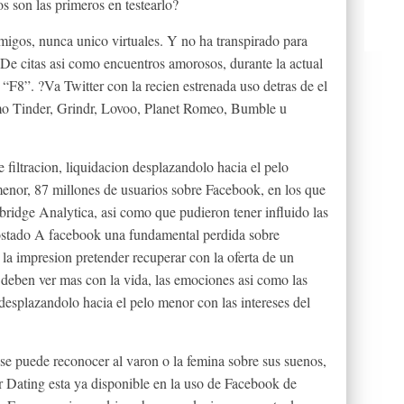
s son las primeros en testearlo?
migos, nunca unico virtuales. Y no ha transpirado para
 De citas asi­ como encuentros amorosos, durante la actual
“F8”. ?Va Twitter con la recien estrenada uso detras de el
omo Tinder, Grindr, Lovoo, Planet Romeo, Bumble u
 filtracion, liquidacion desplazandolo hacia el pelo
menor, 87 millones de usuarios sobre Facebook, en los que
bridge Analytica, asi­ como que pudieron tener influido las
 costado A facebook una fundamental perdida sobre
la impresion pretender recuperar con la oferta de un
 deben ver mas con la vida, las emociones asi­ como las
 desplazandolo hacia el pelo menor con las intereses del
 se puede reconocer al varon o la femina sobre sus suenos,
 Dating esta ya disponible en la uso de Facebook de