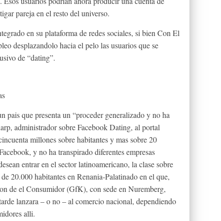
 Esos usuarios podri­an ahora producir una cuenta de
tigar pareja en el resto del universo.
ntegrado en su plataforma de redes sociales, si bien Con El
leo desplazandolo hacia el pelo las usuarios que se
lusivo de “dating”.
as
un pais que presenta un “proceder generalizado y no ha
rp, administrador sobre Facebook Dating, al portal
incuenta millones sobre habitantes y mas sobre 20
 Facebook, y no ha transpirado diferentes empresas
esean entrar en el sector latinoamericano, la clase sobre
 de 20.000 habitantes en Renania-Palatinado en el que,
ion de el Consumidor (GfK), con sede en Nuremberg,
tarde lanzara – o no – al comercio nacional, dependiendo
idores alli.