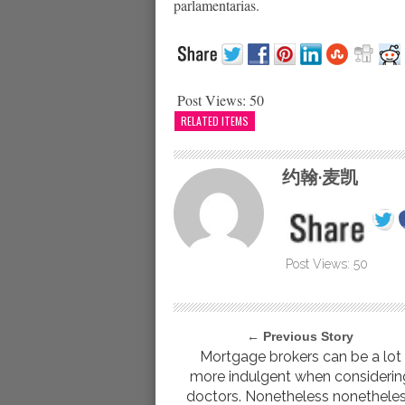
parlamentarias.
Post Views:
50
RELATED ITEMS
约翰·麦凯
Post Views:
50
← Previous Story
Mortgage brokers can be a lot
more indulgent when considerin
doctors. Nonetheless nonethele