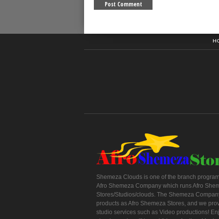
H
Shemeza Clouds is one of the branch program
Afro Shemeza Company which runs Afro She
Stores/Studios/clouds. The Shemeza Company
products as Afro Shemeza Stores, and we pro
studio services such as Video productions! En