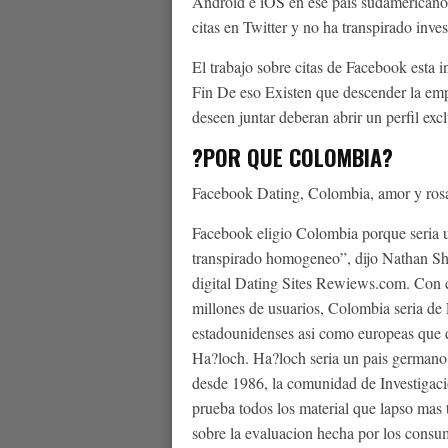
Android e iOS en ese pais sudamericano.
citas en Twitter y no ha transpirado inves
El trabajo sobre citas de Facebook esta i
Fin De eso Existen que descender la emp
deseen juntar deberan abrir un perfil exc
?POR QUE COLOMBIA?
Facebook Dating, Colombia, amor y ros
Facebook eligio Colombia porque seri­a 
transpirado homogeneo”, dijo Nathan Sha
digital Dating Sites Rewiews.com. Con c
millones de usuarios, Colombia seri­a de
estadounidenses asi­ como europeas que d
Ha?loch. Ha?loch seri­a un pais germano
desde 1986, la comunidad de Investigac
prueba todos los material que lapso mas 
sobre la evaluacion hecha por los consum