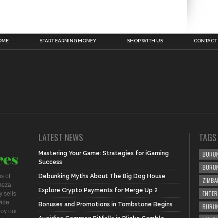
OME
START EARNING MONEY
SHOP WITH US
CONTACT
LATEST NEWS
TAGS
Mastering Your Game: Strategies for iGaming
BURUN
Success
BURU
s of
Debunking Myths About The Big Dog House
ZIMBA
meza
Explore Crypto Payments for Merge Up 2
ENTER
 sells
vide
Bonuses and Promotions in Tombstone Begins
BURUN
joy our