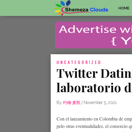
HOME
UNCATEGORIZED
Twitter Datin
laboratorio d
By
约翰·麦凯
|
November 5, 2021
Con el lanzamiento en Colombia de empl
pelo otras eventualidades, el consorcio 