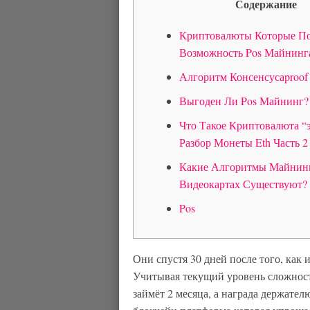
Содержание
Криптовалюты Которые П
Возможность Pos Майнинг
Алгоритм Консенсусаproof
Выгоден Ли Pos Майнинг?
Что Такое Криптовалюта “
Разбор Монеты Eth Часть 2
Какие Алгоритмы Майнин
Видеокартах Существуют?
Pos
Они спустя 30 дней после того, как
Учитывая текущий уровень сложност
займёт 2 месяца, а награда держателю