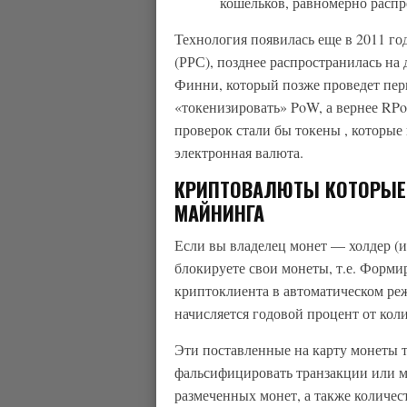
кошельков, равномерно распр
Технология появилась еще в 2011 год
(РРС), позднее распространилась на
Финни, который позже проведет перв
«токенизировать» PoW, а вернее RPoW
проверок стали бы токены , которые
электронная валюта.
КРИПТОВАЛЮТЫ КОТОРЫЕ
МАЙНИНГА
Если вы владелец монет — холдер (ил
блокируете свои монеты, т.е. Форм
криптоклиента в автоматическом ре
начисляется годовой процент от коли
Эти поставленные на карту монеты т
фальсифицировать транзакции или м
размеченных монет, а также количест