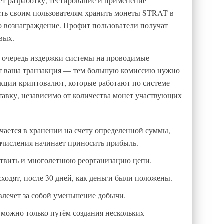
т разработку, тестирование и применение
ть своим пользователям хранить монеты STRAT в
то вознаграждение. Профит пользователи получат
вых.
 очередь издержки системы на проводимые
сит ваша транзакция — тем большую комиссию нужно
закции криптовалют, которые работают по системе
тавку, независимо от количества монет участвующих
чается в хранении на счету определенной суммы,
зачисления начинает приносить прибыль.
твить и многолетнюю реорганизацию цепи.
ходят, после 30 дней, как деньги были положены.
влечет за собой уменьшение добычи.
 можно только путём создания нескольких