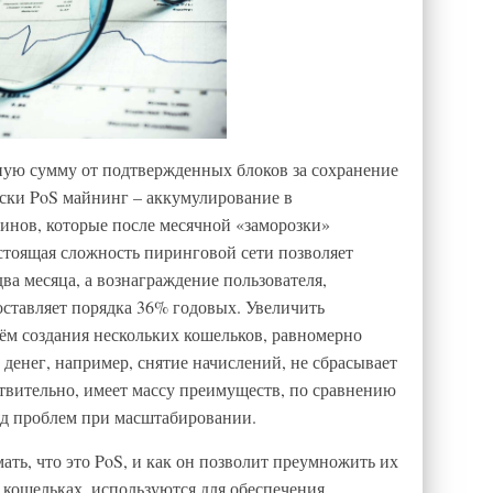
нную сумму от подтвержденных блоков за сохранение
ски PoS майнинг – аккумулирование в
инов, которые после месячной «заморозки»
тоящая сложность пиринговой сети позволяет
два месяца, а вознаграждение пользователя,
оставляет порядка 36% годовых. Увеличить
ём создания нескольких кошельков, равномерно
 денег, например, снятие начислений, не сбрасывает
твительно, имеет массу преимуществ, по сравнению
яд проблем при масштабировании.
ть, что это PoS, и как он позволит преумножить их
 кошельках, используются для обеспечения