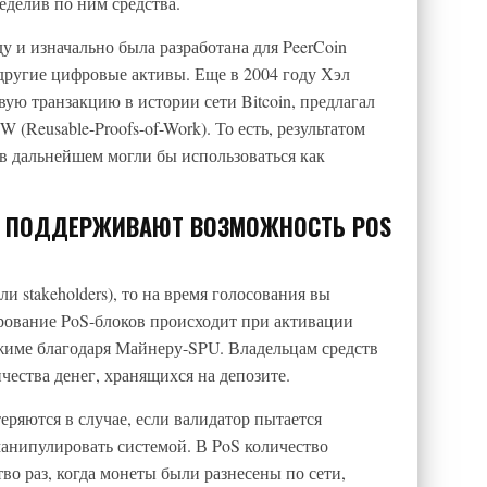
еделив по ним средства.
у и изначально была разработана для PeerCoin
 другие цифровые активы. Еще в 2004 году Хэл
ую транзакцию в истории сети Bitcoin, предлагал
 (Reusable-Proofs-of-Work). То есть, результатом
 в дальнейшем могли бы использоваться как
 ПОДДЕРЖИВАЮТ ВОЗМОЖНОСТЬ POS
и stakeholders), то на время голосования вы
ирование PoS-блоков происходит при активации
жиме благодаря Майнеру-SPU. Владельцам средств
чества денег, хранящихся на депозите.
еряются в случае, если валидатор пытается
анипулировать системой. В PoS количество
во раз, когда монеты были разнесены по сети,