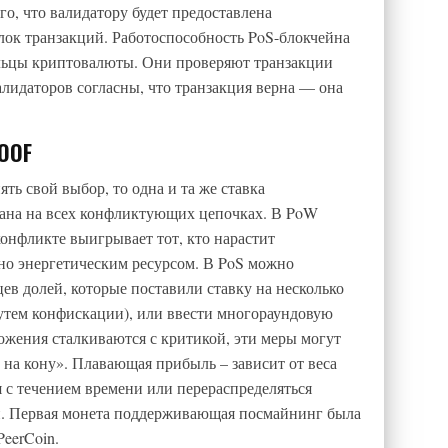
, что валидатору будет предоставлена ​​
ок транзакций. Работоспособность PoS-блокчейна
ьцы криптовалюты. Они проверяют транзакции
валидаторов согласны, что транзакция верна — она
OOF
ть свой выбор, то одна и та же ставка
ана на всех конфликтующих цепочках. В PoW
конфликте выигрывает тот, кто нарастит
но энергетическим ресурсом. В PoS можно
цев долей, которые поставили ставку на несколько
тем конфискации), или ввести многораундовую
ложения сталкиваются с критикой, эти меры могут
на кону». Плавающая прибыль – зависит от веса
 с течением времени или перераспределяться
и. Первая монета поддерживающая посмайнинг была
PeerCoin.