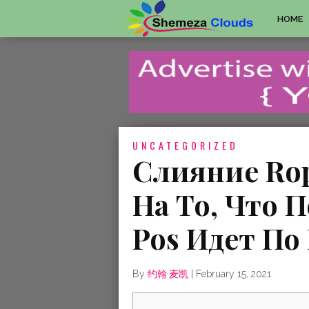
HOME
UNCATEGORIZED
Слияние Rop
На То, Что 
Pos Идет По
By
约翰·麦凯
|
February 15, 2021