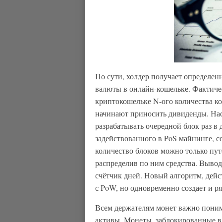
По сути, холдер получает определе
валюты в онлайн-кошельке. Фактиче
криптокошельке N-ого количества ко
начинают приносить дивиденды. Нас
разрабатывать очередной блок раз в 
задействованного в PoS майнинге, с
количество блоков можно только пут
распределив по ним средства. Вывод
счётчик дней. Новый алгоритм, дейс
с PoW, но одновременно создает и р
Всем держателям монет важно понима
активы. Монеты, заблокированные в