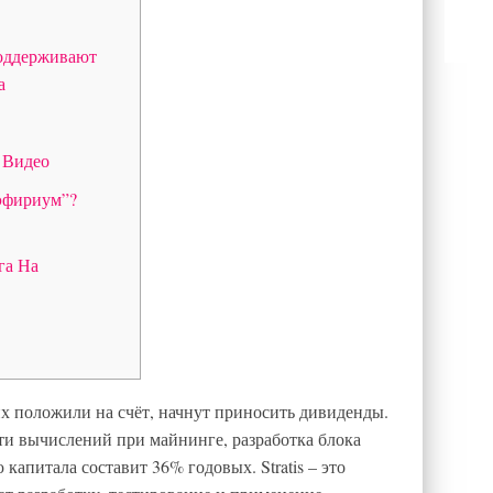
оддерживают
а
 Видео
эфириум”?
га На
 их положили на счёт, начнут приносить дивиденды.
и вычислений при майнинге, разработка блока
 капитала составит 36% годовых. Stratis – это