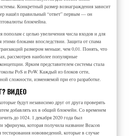
системы. Конкретный размер вознаграждения зависит
нер нашёл правильный “ответ” первым — он
иптовалюты блокчейна.
я пополам с целью увеличения числа входов и для
я этими блоками впоследствии. Защита от спама
транзакций размером меньше, чем 0,01. Понять, что
ах, рассмотрев наиболее популярные
концепции. Ярким представителем системы стала
токолы PoS и PoW. Каждый из блоков сети,
ной сложности, изменяемой при его разработке.
Г? ВИДЕО
 которые будут независимо друг от друга проверять
затем добавлять их в общий блокчейн. Со временем
ичить до 1024. 1 декабря 2020 года был
и эфириума, которая получила название Beacon
 тестирования нововведений, которые в случае