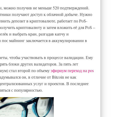
и, можно получив не меньше 520 подтверждений.
астники получают доступ к облачной добыче. Нужно
лнить депозит в криптовалюте, работает по PoS-
получить криптовалюту и затем вложить её для PoS –
лёк и выбрать кран, разгадав капчу и
и пос майнинг заключается в аккумулировании в
неты, чтобы участвовать в процессе валидации. Ему
ять блоки других валидаторов. За пять лет
иум) стал второй по объему
эфириум переход на pos
умывался он, в отличие от Bitcoin не как
ецентрализованных услуг и проектов. В последнее
яться с популярностью.