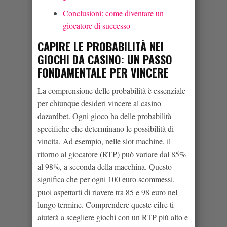
Conclusioni: come diventare un
giocatore di successo
CAPIRE LE PROBABILITÀ NEI
GIOCHI DA CASINO: UN PASSO
FONDAMENTALE PER VINCERE
La comprensione delle probabilità è essenziale
per chiunque desideri vincere al casino
dazardbet. Ogni gioco ha delle probabilità
specifiche che determinano le possibilità di
vincita. Ad esempio, nelle slot machine, il
ritorno al giocatore (RTP) può variare dal 85%
al 98%, a seconda della macchina. Questo
significa che per ogni 100 euro scommessi,
puoi aspettarti di riavere tra 85 e 98 euro nel
lungo termine. Comprendere queste cifre ti
aiuterà a scegliere giochi con un RTP più alto e