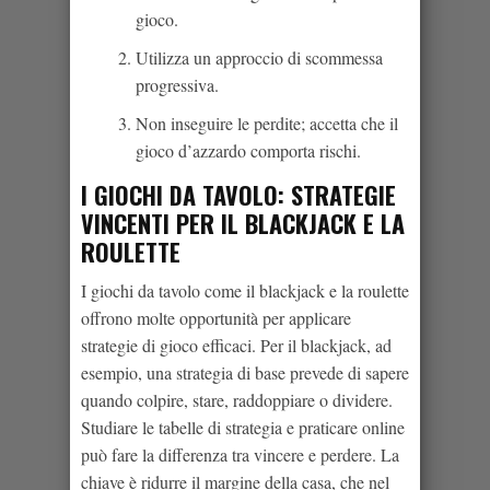
gioco.
Utilizza un approccio di scommessa
progressiva.
Non inseguire le perdite; accetta che il
gioco d’azzardo comporta rischi.
I GIOCHI DA TAVOLO: STRATEGIE
VINCENTI PER IL BLACKJACK E LA
ROULETTE
I giochi da tavolo come il blackjack e la roulette
offrono molte opportunità per applicare
strategie di gioco efficaci. Per il blackjack, ad
esempio, una strategia di base prevede di sapere
quando colpire, stare, raddoppiare o dividere.
Studiare le tabelle di strategia e praticare online
può fare la differenza tra vincere e perdere. La
chiave è ridurre il margine della casa, che nel