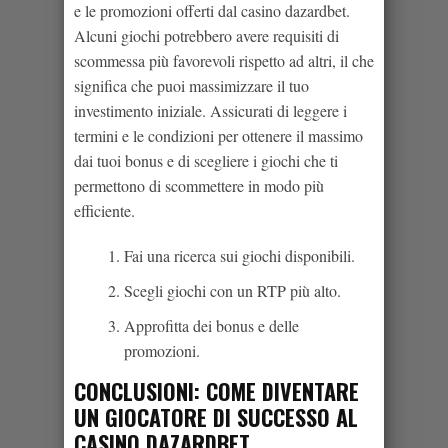
e le promozioni offerti dal casino dazardbet.
Alcuni giochi potrebbero avere requisiti di
scommessa più favorevoli rispetto ad altri, il che
significa che puoi massimizzare il tuo
investimento iniziale. Assicurati di leggere i
termini e le condizioni per ottenere il massimo
dai tuoi bonus e di scegliere i giochi che ti
permettono di scommettere in modo più
efficiente.
Fai una ricerca sui giochi disponibili.
Scegli giochi con un RTP più alto.
Approfitta dei bonus e delle
promozioni.
CONCLUSIONI: COME DIVENTARE
UN GIOCATORE DI SUCCESSO AL
CASINO DAZARDBET