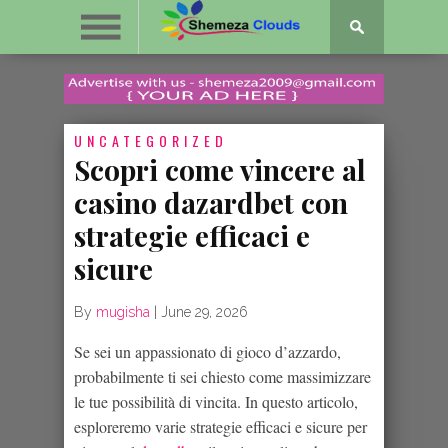
UNCATEGORIZED
Scopri come vincere al
casino dazardbet con
strategie efficaci e
sicure
By
mugisha
|
June 29, 2026
Se sei un appassionato di gioco d’azzardo,
probabilmente ti sei chiesto come massimizzare
le tue possibilità di vincita. In questo articolo,
esploreremo varie strategie efficaci e sicure per