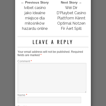
← Previous Story
Next Story →
Ivibet casino
Wéi Dir
jako idealne
D’Playbet Casino
miejsce dla
Plattform Kënnt
miłośników
Optimal Notzen
hazardu online
Fir Äert Spill
LEAVE A REPLY
Your email address will not be published.
Required
fields are marked
*
Comment
*
Name
*