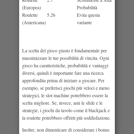
DEL
GIOCO
(Europea)
Probabilità
Roulette
5.26
Evita questa
GIUSTO
(Americana)
variante
AL
CASINO
DAZARD
La scelta del gioco giusto è fondamentale per
massimizzare le tue possibilità di vincita. Ogni
gioco ha caratteristiche, probabilità e vantaggi
diversi, quindi è importante fare una ricerca
approfondita prima di iniziare a giocare. Per
esempio, se preferisci giochi più veloci e meno
strategici, le slot machine potrebbero essere la
scelta migliore. Se, invece, ami le sfide e le
strategie, i giochi da tavolo come il blackjack e
la roulette potrebbero offrirti più soddisfazione.
Inoltre, non dimenticare di considerare i bonus