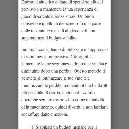
Questo ti aiuterà a evitare di spendere più del
previsto e a mantenere la tua esperienza di
gioco divertente e senza stress. Un buon
consiglio è quello di dedicare solo una parte
delle tue entrate mensili al gioco e di non
superare mai il budget stabilito.
Inoltre, ti consigliamo di utilizzare un approccio
di scommessa progressiva. Ciò significa
aumentare le tue scommesse dopo una vincita e
diminuirle dopo una perdita. Questo metodo ti
permette di ottimizzare le tue vincite e
minimizzare le perdite, rendendo il tuo bankroll
più gestibile. Ricorda, il gioco d’azzardo
dovrebbe sempre essere visto come un’attività
di intrattenimento, quindi divertiti e non lasciarti
sopraffare dalle emozioni.
Stabilisci un budget mensile per il