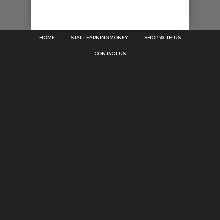
HOME
START EARNING MONEY
SHOP WITH US
CONTACT US