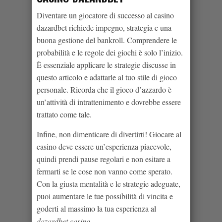
Diventare un giocatore di successo al casino
dazardbet richiede impegno, strategia e una
buona gestione del bankroll. Comprendere le
probabilità e le regole dei giochi è solo l’inizio.
È essenziale applicare le strategie discusse in
questo articolo e adattarle al tuo stile di gioco
personale. Ricorda che il gioco d’azzardo è
un’attività di intrattenimento e dovrebbe essere
trattato come tale.
Infine, non dimenticare di divertirti! Giocare al
casino deve essere un’esperienza piacevole,
quindi prendi pause regolari e non esitare a
fermarti se le cose non vanno come sperato.
Con la giusta mentalità e le strategie adeguate,
puoi aumentare le tue possibilità di vincita e
goderti al massimo la tua esperienza al
dazardbet casino
.