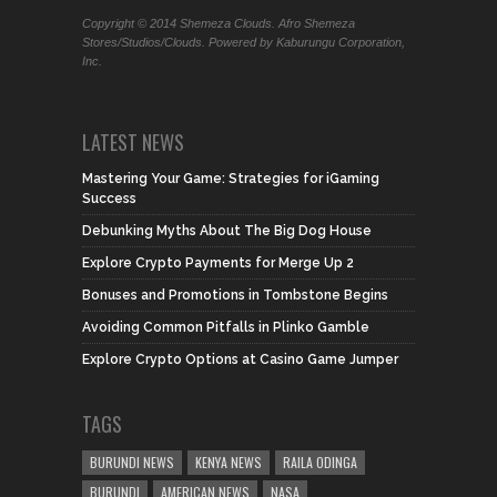
Copyright © 2014 Shemeza Clouds. Afro Shemeza
Stores/Studios/Clouds. Powered by Kaburungu Corporation,
Inc.
LATEST NEWS
Mastering Your Game: Strategies for iGaming
Success
Debunking Myths About The Big Dog House
Explore Crypto Payments for Merge Up 2
Bonuses and Promotions in Tombstone Begins
Avoiding Common Pitfalls in Plinko Gamble
Explore Crypto Options at Casino Game Jumper
TAGS
BURUNDI NEWS
KENYA NEWS
RAILA ODINGA
BURUNDI
AMERICAN NEWS
NASA