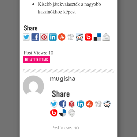
Kisebb játékválaszték a nagyobb
kaszinókhoz képest
Post Views:
10
RELATED ITEMS
mugisha
Post Views:
10