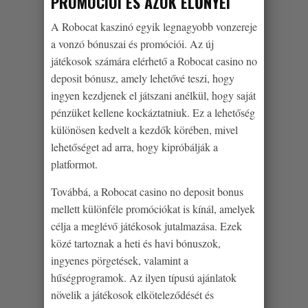
PROMÓCIÓI ÉS AZOK ELŐNYEI
A Robocat kaszinó egyik legnagyobb vonzereje
a vonzó bónuszai és promóciói. Az új
játékosok számára elérhető a Robocat casino no
deposit bónusz, amely lehetővé teszi, hogy
ingyen kezdjenek el játszani anélkül, hogy saját
pénzüket kellene kockáztatniuk. Ez a lehetőség
különösen kedvelt a kezdők körében, mivel
lehetőséget ad arra, hogy kipróbálják a
platformot.
Továbbá, a Robocat casino no deposit bonus
mellett különféle promóciókat is kínál, amelyek
célja a meglévő játékosok jutalmazása. Ezek
közé tartoznak a heti és havi bónuszok,
ingyenes pörgetések, valamint a
hűségprogramok. Az ilyen típusú ajánlatok
növelik a játékosok elköteleződését és