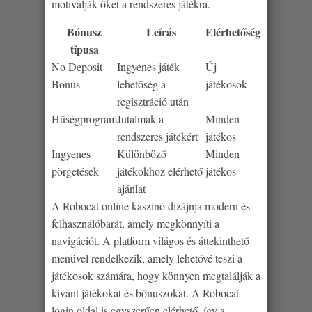
motiválják őket a rendszeres játékra.
FELHASZ
Bónusz
Leírás
Elérhetőség
FELÜLET
típusa
ÉS
No Deposit
Ingyenes játék
Új
NAVIGÁCI
Bonus
lehetőség a
játékosok
A
regisztráció után
ROBOCAT
PLATFOR
Hűségprogram
Jutalmak a
Minden
rendszeres játékért
játékos
Ingyenes
Különböző
Minden
pörgetések
játékokhoz elérhető
játékos
ajánlat
A Robocat online kaszinó dizájnja modern és
felhasználóbarát, amely megkönnyíti a
navigációt. A platform világos és áttekinthető
menüvel rendelkezik, amely lehetővé teszi a
játékosok számára, hogy könnyen megtalálják a
kívánt játékokat és bónuszokat. A Robocat
login oldal is egyszerűen elérhető, így a