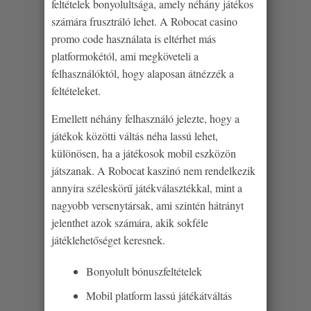
feltételek bonyolultsága, amely néhány játékos
számára frusztráló lehet. A Robocat casino
promo code használata is eltérhet más
platformokétól, ami megköveteli a
felhasználóktól, hogy alaposan átnézzék a
feltételeket.
Emellett néhány felhasználó jelezte, hogy a
játékok közötti váltás néha lassú lehet,
különösen, ha a játékosok mobil eszközön
játszanak. A Robocat kaszinó nem rendelkezik
annyira széleskörű játékválasztékkal, mint a
nagyobb versenytársak, ami szintén hátrányt
jelenthet azok számára, akik sokféle
játéklehetőséget keresnek.
Bonyolult bónuszfeltételek
Mobil platform lassú játékátváltás