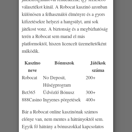
választékot kínál. A Robocat kaszinó azonban
különösen a felhasználói élményre és a gyors
kifizetésekre helyezi a hangsúlyt, ami sok
játékost vonz. A biztonság és a megbízhatóság
terén a Robocat sem marad el más
platformoktól, hiszen licencelt üzemeltetőként
működik.
A
Kaszino
Bónuszok
Játékok
ROBOCA
neve
száma
KASZIN
Robocat
No Deposit,
200+
HÁTRÁN
Hűségprogram
ÉS
Bet365
Üdvözlő Bónusz
300+
888Casino
Ingyenes pörgetések
400+
KORLÁT
Bár a Robocat online kaszinónak számos
előnye van, nem mentes a hátrányoktól sem.
Egyik fő hátrány a bónuszokkal kapcsolatos