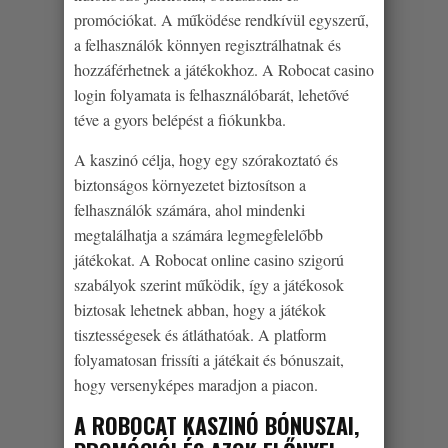
promóciókat. A működése rendkívül egyszerű,
a felhasználók könnyen regisztrálhatnak és
hozzáférhetnek a játékokhoz. A Robocat casino
login folyamata is felhasználóbarát, lehetővé
téve a gyors belépést a fiókunkba.
A kaszinó célja, hogy egy szórakoztató és
biztonságos környezetet biztosítson a
felhasználók számára, ahol mindenki
megtalálhatja a számára legmegfelelőbb
játékokat. A Robocat online casino szigorú
szabályok szerint működik, így a játékosok
biztosak lehetnek abban, hogy a játékok
tisztességesek és átláthatóak. A platform
folyamatosan frissíti a játékait és bónuszait,
hogy versenyképes maradjon a piacon.
A ROBOCAT KASZINÓ BÓNUSZAI,