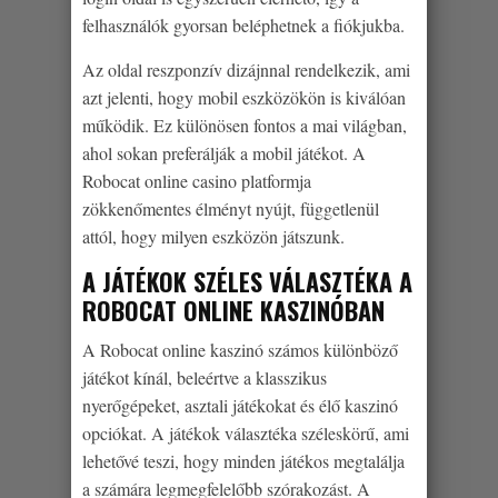
felhasználók gyorsan beléphetnek a fiókjukba.
Az oldal reszponzív dizájnnal rendelkezik, ami
azt jelenti, hogy mobil eszközökön is kiválóan
működik. Ez különösen fontos a mai világban,
ahol sokan preferálják a mobil játékot. A
Robocat online casino platformja
zökkenőmentes élményt nyújt, függetlenül
attól, hogy milyen eszközön játszunk.
A JÁTÉKOK SZÉLES VÁLASZTÉKA A
ROBOCAT ONLINE KASZINÓBAN
A Robocat online kaszinó számos különböző
játékot kínál, beleértve a klasszikus
nyerőgépeket, asztali játékokat és élő kaszinó
opciókat. A játékok választéka széleskörű, ami
lehetővé teszi, hogy minden játékos megtalálja
a számára legmegfelelőbb szórakozást. A