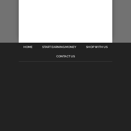
HOME
START EARNING MONEY
SHOP WITH US
CONTACT US