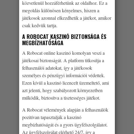
közvetlenül hozzáférhetünk az oldalhoz. Ez a
megoldás különösen kényelmes, hiszen a
játékosok azonnal elkezdhetik a játékot, amikor
csak kedvük tartja.
A ROBOCAT KASZINÓ BIZTONSÁGA ÉS
MEGBÍZHATÓSÁGA
A Robocat online kaszinó komolyan veszi a
játékosai biztonságát. A platform titkosítja a
felhasználói adatokat, így a játékosok
személyes és pénzügyi információi védettek.
Ezen kívül a kaszinó licencelt üzemeltető, ami
azt jelenti, hogy szabályozott környezetben
működik, biztosítva a tisztességes játékot.
A Robocat vélemények alapján a felhasználók
pozitívan tapasztalják a kaszinó
megbízhatóságát és a gyors ügyfélszolgálatot.
Az ügyfélszolgálat elérhető 24/7, így a