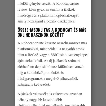
mielőtt igénybe veszik. A Robocat casino
review-kban gyakran említik a játékok
minőségét és a platform megbízhatóságát,
amely hozzájárul a pozitív összképhez.
ÖSSZEHASONLÍTÁS A ROBOCAT ÉS MÁS
ONLINE KASZINÓK KÖZÖTT
A Robocat online kaszinó összehasonlítva más
platformokkal, mint például a nagyobb nevek,
mint a Bet365 vagy a 888Casino, versenyképes
ajánlatokat kínál. Az új játékosok számára
elérhető no deposit bónusz különösen vonzó,
míg a különböző promóciók és
hűségprogramok a meglévő felhasználók
számára is kedvezőek.
A játékok választéka is változatos, azonban
néhány nagyobb kaszinó több
játékszolgáltatóval rendelkezik, így szélesebb