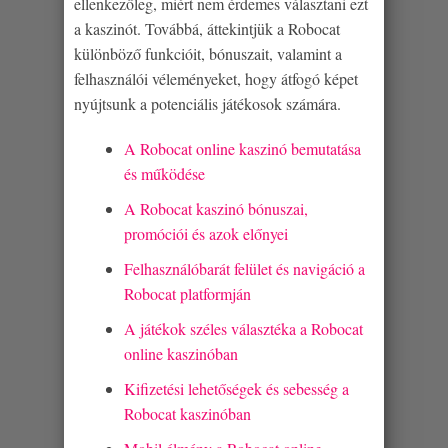
ellenkezőleg, miért nem érdemes választani ezt
a kaszinót. Továbbá, áttekintjük a Robocat
különböző funkcióit, bónuszait, valamint a
felhasználói véleményeket, hogy átfogó képet
nyújtsunk a potenciális játékosok számára.
A Robocat online kaszinó bemutatása
és működése
A Robocat kaszinó bónuszai,
promóciói és azok előnyei
Felhasználóbarát felület és navigáció a
Robocat platformján
A játékok széles választéka a Robocat
online kaszinóban
Kifizetési lehetőségek és sebesség a
Robocat kaszinóban