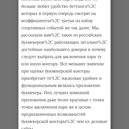
больше любит удобство беттинга%2C
которых в первую очередь смотрят на
коэффициенты%2C третьи на набор
спортивных событий же так далее. Мы
рассказали вам%2C такие из российских
букмекеров%2C работающих легально%2C
достойные наибольшего доверия и почему
следует выбрать для заключения пари ту
или иную контору. Все меньшее значение
при оценке букмекерской конторы
приобретает то%2C насколько удобнее и
функциональным являлась приложение
букмекера. Них лучших компаний
приложения даже более красивые с точки
точки заключения пари же в целом
предназначенных возможностей
букмекерской конторы%2C чем их деловые
сайты.