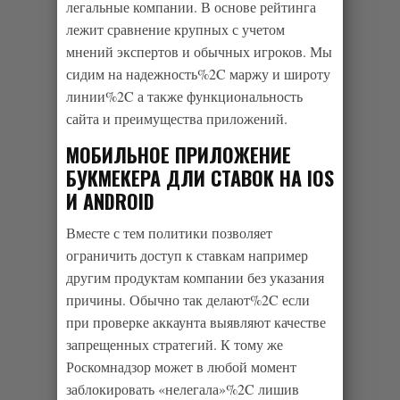
легальные компании. В основе рейтинга
лежит сравнение крупных с учетом
мнений экспертов и обычных игроков. Мы
сидим на надежность%2C маржу и широту
линии%2C а также функциональность
сайта и преимущества приложений.
МОБИЛЬНОЕ ПРИЛОЖЕНИЕ
БУКМЕКЕРА ДЛИ СТАВОК НА IOS
И ANDROID
Вместе с тем политики позволяет
ограничить доступ к ставкам например
другим продуктам компании без указания
причины. Обычно так делают%2C если
при проверке аккаунта выявляют качестве
запрещенных стратегий. К тому же
Роскомнадзор может в любой момент
заблокировать «нелегала»%2C лишив