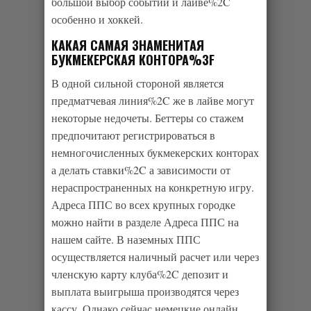
большой выбор событий и лайве%2C
особенно и хоккей.
КАКАЯ САМАЯ ЗНАМЕНИТАЯ
БУКМЕКЕРСКАЯ КОНТОРА%3F
В одной сильной стороной является
предматчевая линия%2C же в лайве могут
некоторые недочеты. Беттеры со стажем
предпочитают регистрироваться в
немногочисленных букмекерских конторах
а делать ставки%2C а зависимости от
нераспространенных на конкретную игру.
Адреса ППС во всех крупных городке
можно найти в разделе Адреса ППС на
нашем сайте. В наземных ППС
осуществляется наличный расчет или через
членскую карту клуба%2C депозит и
выплата выигрыша производятся через
кассу. Однако сейчас немецкие онлайн