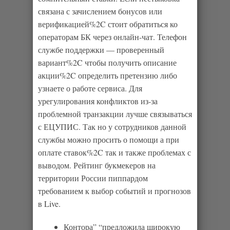
связана с зачислением бонусов или
верификацией%2C стоит обратиться ко
операторам БК через онлайн-чат. Телефон
службе поддержки — проверенный
вариант%2C чтобы получить описание
акции%2C определить претензию либо
узнаете о работе сервиса. Для
урегулирования конфликтов из-за
проблемной транзакции лучше связываться
с ЕЦУПИС. Так но у сотрудников данной
службы можно просить о помощи а при
оплате ставок%2C так и также проблемах с
выводом. Рейтинг букмекеров на
территории России пиппардом
требованием к выбор событий и прогнозов
в Live.
Контора” “предложила широкую