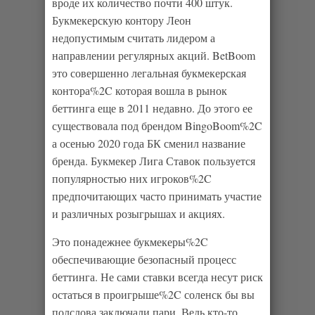
вроде их количество почти 400 штук.
Букмекерскую контору Леон
недопустимым считать лидером а
направлении регулярных акций. BetBoom
это совершенно легальная букмекерская
контора%2C которая вошла в рынок
беттинга еще в 2011 недавно. До этого ее
существовала под брендом BingoBoom%2C
а осенью 2020 года БК сменил название
бренда. Букмекер Лига Ставок пользуется
популярностью них игроков%2C
предпочитающих часто принимать участие
и различных розыгрышах и акциях.
Это понадежнее букмекеры%2C
обеспечивающие безопасный процесс
беттинга. Не сами ставки всегда несут риск
остаться в проигрыше%2C соленск бы вы
полслова заключали пари. Ведь кто-то