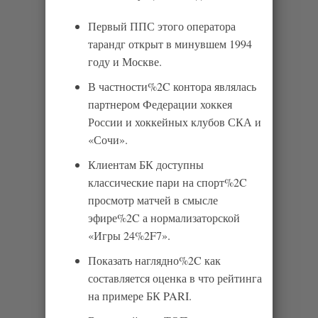
Первый ППС этого оператора
тарандг открыт в минувшем 1994
году и Москве.
В частности%2C контора являлась
партнером Федерации хоккея
России и хоккейных клубов СКА и
«Сочи».
Клиентам БК доступны
классические пари на спорт%2C
просмотр матчей в смысле
эфире%2C а нормализаторской
«Игры 24%2F7».
Показать наглядно%2C как
составляется оценка в что рейтинга
на примере БК PARI.