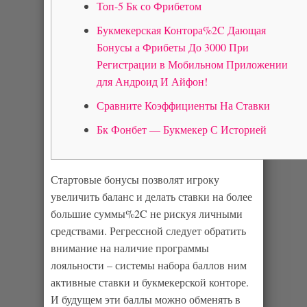
Топ-5 Бк со Фрибетом
Букмекерская Контора%2C Дающая
Бонусы а Фрибеты До 3000 При
Регистрации в Мобильном Приложении
для Андроид И Айфон!
Сравните Коэффициенты На Ставки
Бк Фонбет — Букмекер С Историей
Стартовые бонусы позволят игроку
увеличить баланс и делать ставки на более
большие суммы%2C не рискуя личными
средствами. Регрессной следует обратить
внимание на наличие программы
лояльности – системы набора баллов ним
активные ставки и букмекерской конторе.
И будущем эти баллы можно обменять в