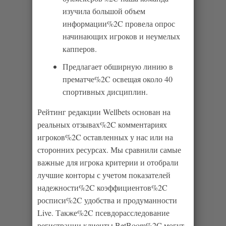
изучила большой объем
информации%2C провела опрос
начинающих игроков и неумелых
капперов.
Предлагает обширную линию в
прематче%2C освещая около 40
спортивных дисциплин.
Рейтинг редакции Wellbets основан на
реальных отзывах%2C комментариях
игроков%2C оставленных у нас или на
сторонних ресурсах. Мы сравнили самые
важные для игрока критерии и отобрали
лучшие конторы с учетом показателей
надежности%2C коэффициентов%2C
росписи%2C удобства и продуманности
Live. Также%2C псевдорасследование
регистрации клиенты BetBoom%2C могут