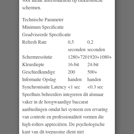
schermen.
Technische Parameter
Minimum Specificatie
Geadviseerde Specificatie
Refresh Rate
0,5
0,2
seconden
seconden
Schermresolutie
1280×720
1920×1080+
Kleurdiepte
16-bit
24-bit
Geschiedkundige
200
500+
Informatie Opslag
handen
handen
Synchronisatie Latency
<1 sec
<0.3 sec
Speelhuis beheerders integreren dit alsmaar
vaker in de hoogwaardige baccarat
aanbiedingen omdat het systeem een ervaring
van controle en professionaliteit vormen die
high-rollers appreciëren. De psychologische
kant van dit toepassing dient niet