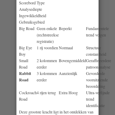
Scorebord Type
Analysediepte
Ingewikkeldheid
Gebruiksgebied
Big Road
Geen enkele
Beperkt
Fundamentele
S
(rechtstreekse
trend volgen
P
registratie)
V
Big Eye
1 rij voordien
Normaal
Structuur
D
Boy
constantheid
Small
2 kolommen
Bovengemiddeld
Geraffineerdere
Road
eerder
patroonanalyse
Rabbit
3 kolommen
Aanzienlijk
Gevorderde
Road
eerder
vooruitziende
beoordeling
Cockroach
4 rijen terug
Extra Hoog
Ultra-verfijnde
Road
trend
identificatie
Deze grootste kracht ligt in het ontdekken van