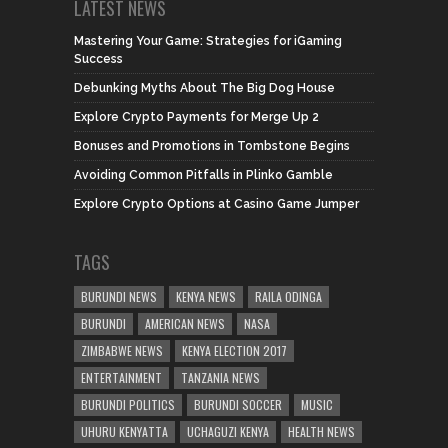
LATEST NEWS
Mastering Your Game: Strategies for iGaming
Success
Debunking Myths About The Big Dog House
Explore Crypto Payments for Merge Up 2
Bonuses and Promotions in Tombstone Begins
Avoiding Common Pitfalls in Plinko Gamble
Explore Crypto Options at Casino Game Jumper
TAGS
BURUNDI NEWS
KENYA NEWS
RAILA ODINGA
BURUNDI
AMERICAN NEWS
NASA
ZIMBABWE NEWS
KENYA ELECTION 2017
ENTERTAINMENT
TANZANIA NEWS
BURUNDI POLITICS
BURUNDI SOCCER
MUSIC
UHURU KENYATTA
UCHAGUZI KENYA
HEALTH NEWS