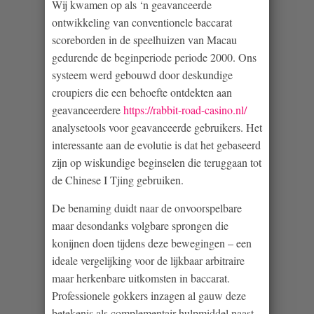
Wij kwamen op als ‘n geavanceerde
ontwikkeling van conventionele baccarat
scoreborden in de speelhuizen van Macau
gedurende de beginperiode periode 2000. Ons
systeem werd gebouwd door deskundige
croupiers die een behoefte ontdekten aan
geavanceerdere
https://rabbit-road-casino.nl/
analysetools voor geavanceerde gebruikers. Het
interessante aan de evolutie is dat het gebaseerd
zijn op wiskundige beginselen die teruggaan tot
de Chinese I Tjing gebruiken.
De benaming duidt naar de onvoorspelbare
maar desondanks volgbare sprongen die
konijnen doen tijdens deze bewegingen – een
ideale vergelijking voor de lijkbaar arbitraire
maar herkenbare uitkomsten in baccarat.
Professionele gokkers inzagen al gauw deze
betekenis als complementair hulpmiddel naast