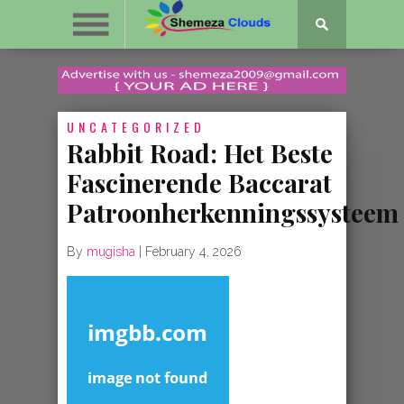
UNCATEGORIZED
Rabbit Road: Het Beste
Fascinerende Baccarat
Patroonherkenningssysteem
By
mugisha
|
February 4, 2026