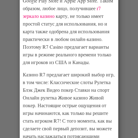
Google Play Store и Apple App Store. Таким
образом, любое лицо, получившее
r7
зеркало казино
карту, не только имеет
простой статус для использования, но и
карта также одобрена для использования
практически в любом онлайн-казино.
Поэтому R7 Casino предлагает варианты
игры в режиме реального времени только
для игроков из США и Канады.
Казино R7 предлагает широкий выбор игр,
в том числе: Классические слоты Рулетка
Блэк Джек Видео покер Ставки на спорт
Онлайн рулетка Живое казино Живой
покер. Настоящие острые ощущения от
игры начинаются, как только вы решите
стать игроком R7! С того момента, как вы
сделаете свой первый депозит, вы можете
начать наслаждаться потрясающими