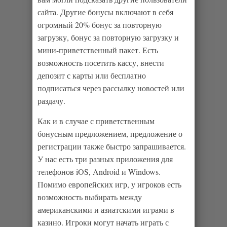
сайта. Другие бонусы включают в себя
огромный 20% бонус за повторную
загрузку, бонус за повторную загрузку и
мини-приветственный пакет. Есть
возможность посетить кассу, внести
депозит с карты или бесплатно
подписаться через рассылку новостей или
раздачу.
Как и в случае с приветственным
бонусным предложением, предложение о
регистрации также быстро запрашивается.
У нас есть три разных приложения для
телефонов iOS, Android и Windows.
Помимо европейских игр, у игроков есть
возможность выбирать между
американскими и азиатскими играми в
казино. Игроки могут начать играть с