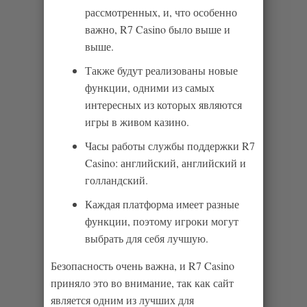
рассмотренных, и, что особенно
важно, R7 Casino было выше и
выше.
Также будут реализованы новые
функции, одними из самых
интересных из которых являются
игры в живом казино.
Часы работы службы поддержки R7
Casino: английский, английский и
голландский.
Каждая платформа имеет разные
функции, поэтому игроки могут
выбрать для себя лучшую.
Безопасность очень важна, и R7 Casino
приняло это во внимание, так как сайт
является одним из лучших для