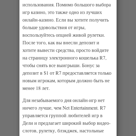
использования. Помимо большого выбора
игр казино, это также одно из лучших
онлайн-казино. Если вы хотите получить
больше удовольствия от игры,
воспользуйтесь опцией живой рулетки.
После того, как вы внесли депозит и
хотите вывести средства, просто войдите
на страницу электронного кошелька R7,
чтобы снять все выигрыши. Бонус за
депозит в $1 от R7 предоставляется только
новым игрокам, которым должно быть не
менее 18 лет.
Для незабываемого дня онлайн-игр нет
ничего лучше, чем Net Entertainment. R7
управляется группой любителей игр в
Дели и предлагает широкий выбор видео-
слотов, рулетку, блэкджек, настольные