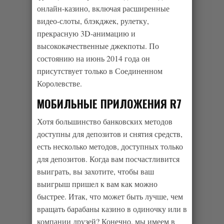
онлайн-казино, включая расширенные
видео-слоты, блэкджек, рулетку,
прекрасную 3D-анимацию и
высококачественные джекпоты. По
состоянию на июнь 2014 года он
присутствует только в Соединенном
Королевстве.
МОБИЛЬНЫЕ ПРИЛОЖЕНИЯ R7
Хотя большинство банковских методов
доступны для депозитов и снятия средств,
есть несколько методов, доступных только
для депозитов. Когда вам посчастливится
выиграть, вы захотите, чтобы ваш
выигрыш пришел к вам как можно
быстрее. Итак, что может быть лучше, чем
вращать барабаны казино в одиночку или в
компании друзей? Конечно, мы имеем в