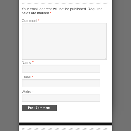
Your email address will not be published.
Required
fields are marked
*
Comment
*
Name
*
Email
*
Website