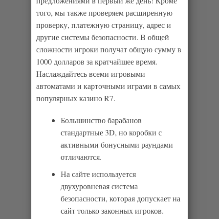
предложениями в первый же день! Кроме
того, мы также проверяем расширенную
проверку, платежную страницу, адрес и
другие системы безопасности. В общей
сложности игроки получат общую сумму в
1000 долларов за кратчайшее время.
Наслаждайтесь всеми игровыми
автоматами и карточными играми в самых
популярных казино R7.
Большинство барабанов
стандартные 3D, но коробки с
активными бонусными раундами
отличаются.
На сайте используется
двухуровневая система
безопасности, которая допускает на
сайт только законных игроков.