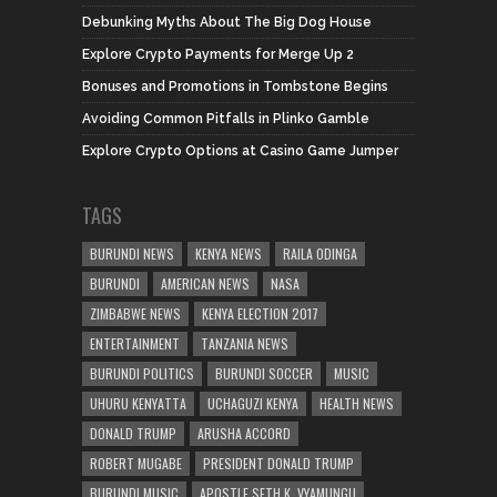
Debunking Myths About The Big Dog House
Explore Crypto Payments for Merge Up 2
Bonuses and Promotions in Tombstone Begins
Avoiding Common Pitfalls in Plinko Gamble
Explore Crypto Options at Casino Game Jumper
TAGS
BURUNDI NEWS
KENYA NEWS
RAILA ODINGA
BURUNDI
AMERICAN NEWS
NASA
ZIMBABWE NEWS
KENYA ELECTION 2017
ENTERTAINMENT
TANZANIA NEWS
BURUNDI POLITICS
BURUNDI SOCCER
MUSIC
UHURU KENYATTA
UCHAGUZI KENYA
HEALTH NEWS
DONALD TRUMP
ARUSHA ACCORD
ROBERT MUGABE
PRESIDENT DONALD TRUMP
BURUNDI MUSIC
APOSTLE SETH K. VYAMUNGU