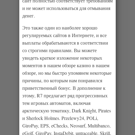
сайт полностью соответствует требованиям
и не может использоваться для отмывания
денег.
Это также один из наиболее хорошо
регулируемых сайтов в Интернете, и все
выплаты обрабатываются в соответствии
со строгими правилами. Вы можете
увидеть краткое изложение некоторых
моментов в нашем обзоре казино в нашем
обзоре, но мы быстро упомянем некоторые
причины, по которым нам понравился
приветственный бонус. В дополнение к
этому, R7 предлагает ряд прогрессивных
тем игровых автоматов, включая
арктическую тематику, Dark Knight, Pirates
и Sherlock Holmes. Przelewy24, POLi,
GiroPay, EPS, eChecks, Neosurf, Multibanco,
eGolf, GiroPay, InstaDebit, untraceable, Skrill,