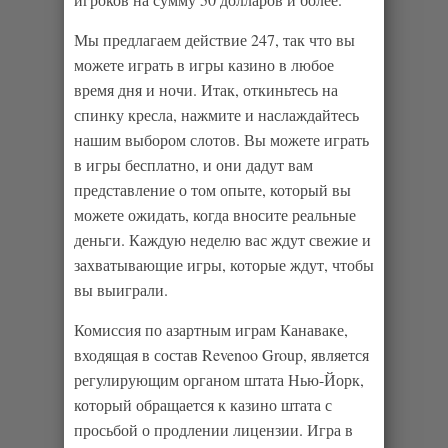
Мы предлагаем действие 247, так что вы
можете играть в игры казино в любое
время дня и ночи. Итак, откиньтесь на
спинку кресла, нажмите и наслаждайтесь
нашим выбором слотов. Вы можете играть
в игры бесплатно, и они дадут вам
представление о том опыте, который вы
можете ожидать, когда вносите реальные
деньги. Каждую неделю вас ждут свежие и
захватывающие игры, которые ждут, чтобы
вы выиграли.
Комиссия по азартным играм Канаваке,
входящая в состав Revenoo Group, является
регулирующим органом штата Нью-Йорк,
который обращается к казино штата с
просьбой о продлении лицензии. Игра в