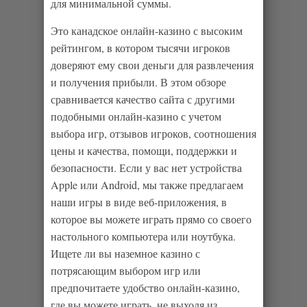
для минимальной суммы.
Это канадское онлайн-казино с высоким
рейтингом, в котором тысячи игроков
доверяют ему свои деньги для развлечения
и получения прибыли. В этом обзоре
сравнивается качество сайта с другими
подобными онлайн-казино с учетом
выбора игр, отзывов игроков, соотношения
цены и качества, помощи, поддержки и
безопасности. Если у вас нет устройства
Apple или Android, мы также предлагаем
наши игры в виде веб-приложения, в
которое вы можете играть прямо со своего
настольного компьютера или ноутбука.
Ищете ли вы наземное казино с
потрясающим выбором игр или
предпочитаете удобство онлайн-казино,
где вы можете играть, не выходя из