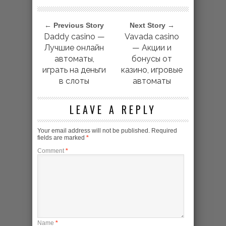
← Previous Story
Next Story →
Daddy casino —
Vavada casino
Лучшие онлайн
— Акции и
автоматы,
бонусы от
играть на деньги
казино, игровые
в слоты
автоматы
LEAVE A REPLY
Your email address will not be published.
Required
fields are marked
*
Comment
*
Name
*