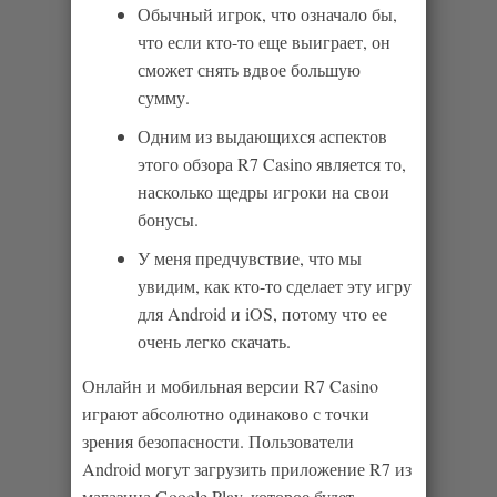
Обычный игрок, что означало бы,
что если кто-то еще выиграет, он
сможет снять вдвое большую
сумму.
Одним из выдающихся аспектов
этого обзора R7 Casino является то,
насколько щедры игроки на свои
бонусы.
У меня предчувствие, что мы
увидим, как кто-то сделает эту игру
для Android и iOS, потому что ее
очень легко скачать.
Онлайн и мобильная версии R7 Casino
играют абсолютно одинаково с точки
зрения безопасности. Пользователи
Android могут загрузить приложение R7 из
магазина Google Play, которое будет