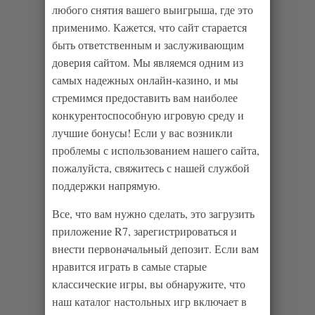
любого снятия вашего выигрыша, где это
применимо. Кажется, что сайт старается
быть ответственным и заслуживающим
доверия сайтом. Мы являемся одним из
самых надежных онлайн-казино, и мы
стремимся предоставить вам наиболее
конкурентоспособную игровую среду и
лучшие бонусы! Если у вас возникли
проблемы с использованием нашего сайта,
пожалуйста, свяжитесь с нашей службой
поддержки напрямую.
Все, что вам нужно сделать, это загрузить
приложение R7, зарегистрироваться и
внести первоначальный депозит. Если вам
нравится играть в самые старые
классические игры, вы обнаружите, что
наш каталог настольных игр включает в