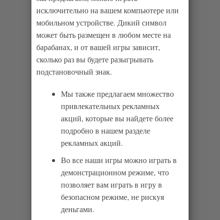
исключительно на вашем компьютере или
мобильном устройстве. Дикий символ
может быть размещен в любом месте на
барабанах, и от вашей игры зависит,
сколько раз вы будете разыгрывать
подстановочный знак.
Мы также предлагаем множество
привлекательных рекламных
акций, которые вы найдете более
подробно в нашем разделе
рекламных акций.
Во все наши игры можно играть в
демонстрационном режиме, что
позволяет вам играть в игру в
безопасном режиме, не рискуя
деньгами.