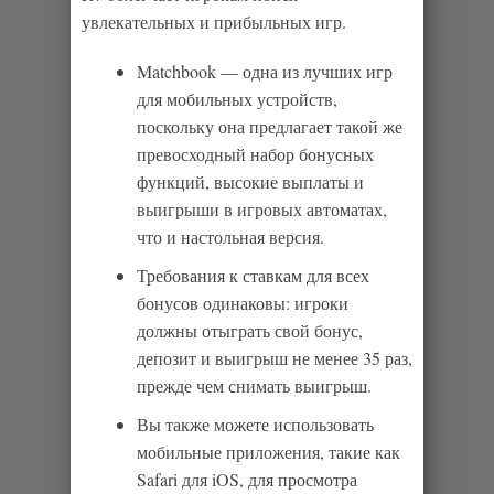
увлекательных и прибыльных игр.
Matchbook — одна из лучших игр
для мобильных устройств,
поскольку она предлагает такой же
превосходный набор бонусных
функций, высокие выплаты и
выигрыши в игровых автоматах,
что и настольная версия.
Требования к ставкам для всех
бонусов одинаковы: игроки
должны отыграть свой бонус,
депозит и выигрыш не менее 35 раз,
прежде чем снимать выигрыш.
Вы также можете использовать
мобильные приложения, такие как
Safari для iOS, для просмотра