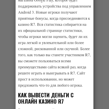
поддерживать устройства под управлением
Android 3. Новые игроки получают
приятные бонусы, когда присоединяются к
казино R7. Вся статистика собирается на
их официальной странице статистики,
чтобы игроки могли оценить, будет ли их
игра легкой и увлекательной или более
сложной, рискованной или скучной. Более
того, как только вы станете участником R7,
вы сможете пользоваться всеми
преимуществами сайта всякий раз, когда
решите играть и выигрывать в R7. Сайт
прост в использовании, но может
предложить что-то для любого игрока.
КАК ВЫВЕСТИ ДЕНЬГИ С
ОНЛАЙН КАЗИНО R7