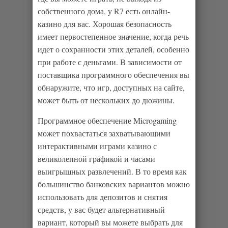
собственного дома, у R7 есть онлайн-
казино для вас. Хорошая безопасность
имеет первостепенное значение, когда речь
идет о сохранности этих деталей, особенно
при работе с деньгами. В зависимости от
поставщика программного обеспечения вы
обнаружите, что игр, доступных на сайте,
может быть от нескольких до дюжины.
Программное обеспечение Microgaming
может похвастаться захватывающими
интерактивными играми казино с
великолепной графикой и часами
выигрышных развлечений. В то время как
большинство банковских вариантов можно
использовать для депозитов и снятия
средств, у вас будет альтернативный
вариант, который вы можете выбрать для