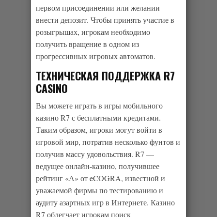
первом присоединении или желании
внести депозит. Чтобы принять участие в
розыгрышах, игрокам необходимо
получить вращение в одном из
прогрессивных игровых автоматов.
ТЕХНИЧЕСКАЯ ПОДДЕРЖКА R7
CASINO
Вы можете играть в игры мобильного
казино R7 с бесплатными кредитами.
Таким образом, игроки могут войти в
игровой мир, потратив несколько фунтов и
получив массу удовольствия. R7 —
ведущее онлайн-казино, получившее
рейтинг «А» от eCOGRA, известной и
уважаемой фирмы по тестированию и
аудиту азартных игр в Интернете. Казино
R7 облегчает игрокам поиск