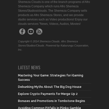
Shemeza Clouds is one of the branch programs of Afro
Shemeza Company which runs Afro Shemeza
Stores/Studios/clouds. The Shemeza Company sells
products as Afro Shemeza Stores, and we provide
studio services such as Video productions! Enjoy our
clouds services "News, Videos, Audios, Movies!
Copyright © 2014 Shemeza Clouds. Afro Shemeza
Stores/Studios/Clouds. Powered by Kaburungu Corporation,
Inc.
LATEST NEWS
Mastering Your Game: Strategies for iGaming
Success
Debunking Myths About The Big Dog House
Explore Crypto Payments for Merge Up 2
Bonuses and Promotions in Tombstone Begins
Avoiding Common Pitfalls in Plinko Gamble