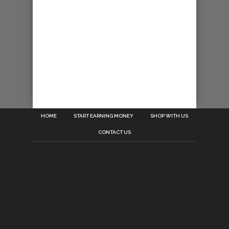
HOME
START EARNING MONEY
SHOP WITH US
CONTACT US