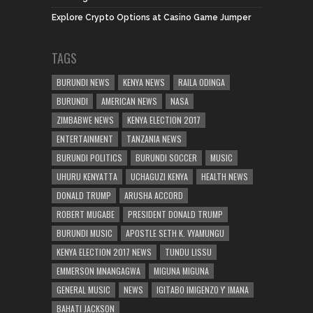
Explore Crypto Options at Casino Game Jumper
TAGS
BURUNDI NEWS
KENYA NEWS
RAILA ODINGA
BURUNDI
AMERICAN NEWS
NASA
ZIMBABWE NEWS
KENYA ELECTION 2017
ENTERTAINMENT
TANZANIA NEWS
BURUNDI POLITICS
BURUNDI SOCCER
MUSIC
UHURU KENYATTA
UCHAGUZI KENYA
HEALTH NEWS
DONALD TRUMP
ARUSHA ACCORD
ROBERT MUGABE
PRESIDENT DONALD TRUMP
BURUNDI MUSIC
APOSTLE SETH K. VYAMUNGU
KENYA ELECTION 2017 NEWS
TUNDU LISSU
EMMERSON MNANGAGWA
MIGUNA MIGUNA
GENERAL MUSIC
NEWS
IGITABO IMIGENZO Y' IMANA
BAHATI JACKSON