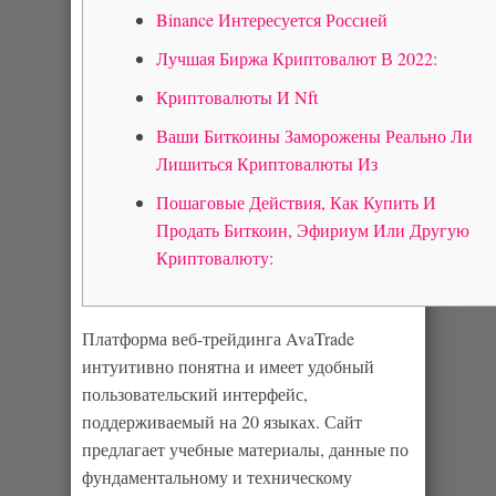
Binance Интересуется Россией
Лучшая Биржа Криптовалют В 2022:
Криптовалюты И Nft
Ваши Биткоины Заморожены Реально Ли
Лишиться Криптовалюты Из
Пошаговые Действия, Как Купить И
Продать Биткоин, Эфириум Или Другую
Криптовалюту:
Платформа веб-трейдинга AvaTrade
интуитивно понятна и имеет удобный
пользовательский интерфейс,
поддерживаемый на 20 языках. Сайт
предлагает учебные материалы, данные по
фундаментальному и техническому