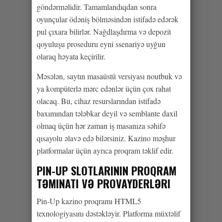
göndərməlidir. Tamamlandıqdan sonra
oyunçular ödəniş bölməsindən istifadə edərək
pul çıxara bilirlər. Nağdlaşdırma və depozit
qoyuluşu proseduru eyni ssenariyə uyğun
olaraq həyata keçirilir.
Məsələn, saytın masaüstü versiyası noutbuk və
ya kompüterlə mərc edənlər üçün çox rahat
olacaq. Bu, cihaz resurslarından istifadə
baxımından tələbkar deyil və semblante daxil
olmaq üçün hər zaman iş masanıza səhifə
qısayolu əlavə edə bilərsiniz. Kazino məşhur
platformalar üçün ayrıca proqram təklif edir.
PIN-UP SLOTLARININ PROQRAM
TƏMINATI VƏ PROVAYDERLƏRI
Pin-Up kazino proqramı HTML5
texnologiyasını dəstəkləyir. Platforma müxtəlif