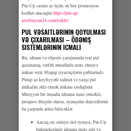
Pin-Up casino az üçün ən boy promosyon
kodları alacaqlar
https://pin-up-
azerbaycan24.com/yukle/
.
PUL VƏSAITLƏRININ QOYULMASI
VƏ ÇIXARILMASI – ÖDƏNIŞ
SISTEMLƏRININ ICMALI
Bu, idman və eSports yarışlarında real pul
qazanaraq, sərfəli əmsallarla mərc etməyə
imkan verir. Həqiqi ziyarətçilərin şərhlərində
Pinup az keyfiyyətli xidmət və yaxşı pul
mükafatı əldə etmək imkanı təsdiqlənir.
Müəyyən bir əmsalla idmana mərc etməklə,
proqnoz düzgün olarsa, oyunçular depozitlərini
bu çarpanla artıra biləcəklər.
Ancaq siz onlayn slot oynaya, Pin-Up
bukmekerində idmana mərc edə və