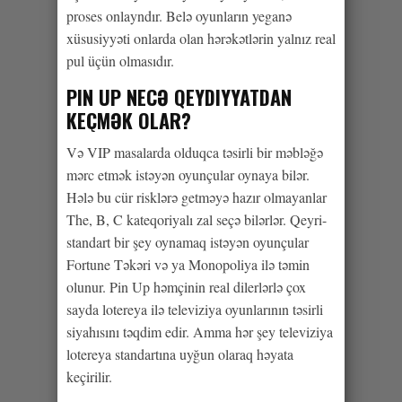
proses onlayndır. Belə oyunların yeganə
xüsusiyyəti onlarda olan hərəkətlərin yalnız real
pul üçün olmasıdır.
PIN UP NECƏ QEYDIYYATDAN
KEÇMƏK OLAR?
Və VIP masalarda olduqca təsirli bir məbləğə
mərc etmək istəyən oyunçular oynaya bilər.
Hələ bu cür risklərə getməyə hazır olmayanlar
The, B, C kateqoriyalı zal seçə bilərlər. Qeyri-
standart bir şey oynamaq istəyən oyunçular
Fortune Təkəri və ya Monopoliya ilə təmin
olunur. Pin Up həmçinin real dilerlərlə çox
sayda lotereya ilə televiziya oyunlarının təsirli
siyahısını təqdim edir. Amma hər şey televiziya
lotereya standartına uyğun olaraq həyata
keçirilir.