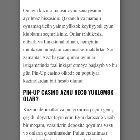
Onlayn kazino müasir oyun sənayesinin
ayrılmaz hissəsidir. Qazanclı və maraqlı
oynamaq üçün yalnız yüksək keyfiyyətli oyun
klublarını seçməlisiniz. Onlar təhlükəsiz,
etibarlı və funksional olmalı, həmçinin
müntəzəm uduşlara zəmanət verməlidirlər. Son
zamanlar Azərbaycan qumar oyunları
istiqamətində fəal inkişaf etməyə başlayıb və bu
gün Pin-Up casino ölkədə ən populyar
kazinolardan biri hesab olunur.
PIN-UP CASINO AZNU NECƏ YÜKLƏMƏK
OLAR?
Kazino depozitlər və pul çıxarmaq üçün geniş
çeşidli dəyərlər təyin edir. Eyni dərəcədə vacib
bir məqam, vəsaitlərin depozitə qoyulma vaxtı
və onların çıxarılmasıdır. Pulun çıxarılması