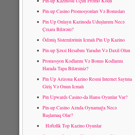
Pin-up Kazinosu Üçün Promo Kodu
Pin-up Casino Promosyonları Və Bonusları
Pin Up Onlayn Kazinoda Uduşlarımı Necə
Çıxara Bilərəm?
Ödəniş Sistemlərinin Icmalı Pin Up Kazino
Pin-up Şəxsi Hesabını Yaradın Və Daxil Olun
Promosyon Kodlarını Və Bonus Kodlarını
Harada Tapa Bilərsiniz?
Pin Up Arizona Kazino Resmi Internet Saytına
Giriş Və Onun Icmalı
Pin Upwards Casino-da Hansı Oyunlar Var?
Pin-up Casino Aznda Oynamağa Necə
Başlamaq Olar?
​ ​ Həftəli̇k Top Kazino Oyunlar​