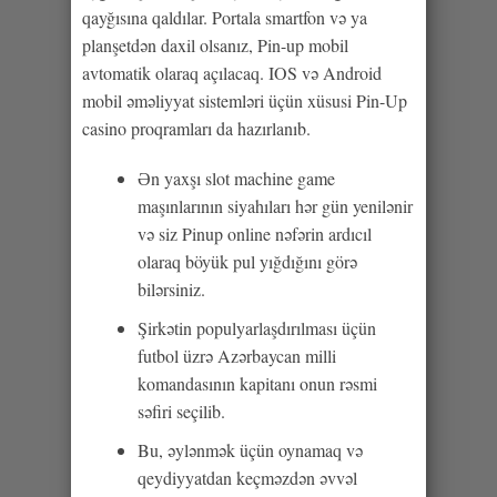
qayğısına qaldılar. Portala smartfon və ya
planşetdən daxil olsanız, Pin-up mobil
avtomatik olaraq açılacaq. IOS və Android
mobil əməliyyat sistemləri üçün xüsusi Pin-Up
casino proqramları da hazırlanıb.
Ən yaxşı slot machine game
maşınlarının siyahıları hər gün yenilənir
və siz Pinup online nəfərin ardıcıl
olaraq böyük pul yığdığını görə
bilərsiniz.
Şirkətin populyarlaşdırılması üçün
futbol üzrə Azərbaycan milli
komandasının kapitanı onun rəsmi
səfiri seçilib.
Bu, əylənmək üçün oynamaq və
qeydiyyatdan keçməzdən əvvəl