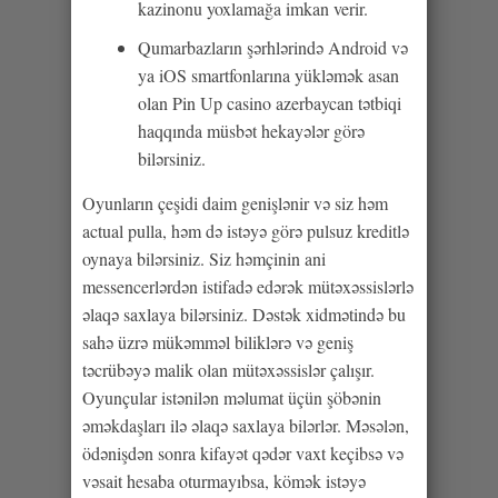
kazinonu yoxlamağa imkan verir.
Qumarbazların şərhlərində Android və
ya iOS smartfonlarına yükləmək asan
olan Pin Up casino azerbaycan tətbiqi
haqqında müsbət hekayələr görə
bilərsiniz.
Oyunların çeşidi daim genişlənir və siz həm
actual pulla, həm də istəyə görə pulsuz kreditlə
oynaya bilərsiniz. Siz həmçinin ani
messencerlərdən istifadə edərək mütəxəssislərlə
əlaqə saxlaya bilərsiniz. Dəstək xidmətində bu
sahə üzrə mükəmməl biliklərə və geniş
təcrübəyə malik olan mütəxəssislər çalışır.
Oyunçular istənilən məlumat üçün şöbənin
əməkdaşları ilə əlaqə saxlaya bilərlər. Məsələn,
ödənişdən sonra kifayət qədər vaxt keçibsə və
vəsait hesaba oturmayıbsa, kömək istəyə