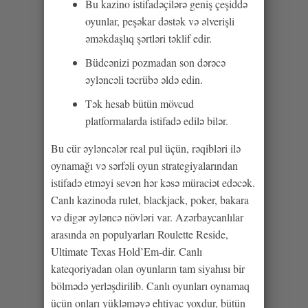
Bu kazino istifadəçilərə geniş çeşiddə
oyunlar, peşəkar dəstək və əlverişli
əməkdaşlıq şərtləri təklif edir.
Büdcənizi pozmadan son dərəcə
əyləncəli təcrübə əldə edin.
Tək hesab bütün mövcud
platformalarda istifadə edilə bilər.
Bu cür əyləncələr real pul üçün, rəqibləri ilə
oynamağı və sərfəli oyun strategiyalarından
istifadə etməyi sevən hər kəsə müraciət edəcək.
Canlı kazinoda rulet, blackjack, poker, bakara
və digər əyləncə növləri var. Azərbaycanlılar
arasında ən populyarları Roulette Reside,
Ultimate Texas Hold’Em-dir. Canlı
kateqoriyadan olan oyunların tam siyahısı bir
bölmədə yerləşdirilib. Canlı oyunları oynamaq
üçün onları yükləməyə ehtiyac yoxdur, bütün