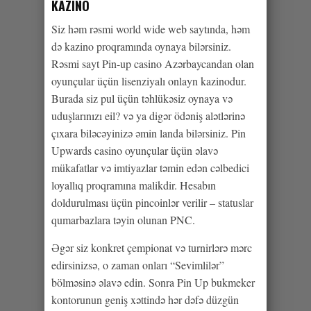
KAZINO
Siz həm rəsmi world wide web saytında, həm
də kazino proqramında oynaya bilərsiniz.
Rəsmi sayt Pin-up casino Azərbaycandan olan
oyunçular üçün lisenziyalı onlayn kazinodur.
Burada siz pul üçün təhlükəsiz oynaya və
uduşlarınızı eil? və ya digər ödəniş alətlərinə
çıxara biləcəyinizə əmin landa bilərsiniz. Pin
Upwards casino oyunçular üçün əlavə
mükafatlar və imtiyazlar təmin edən cəlbedici
loyallıq proqramına malikdir. Hesabın
doldurulması üçün pincoinlər verilir – statuslar
qumarbazlara təyin olunan PNC.
Əgər siz konkret çempionat və turnirlərə mərc
edirsinizsə, o zaman onları “Sevimlilər”
bölməsinə əlavə edin. Sonra Pin Up bukmeker
kontorunun geniş xəttində hər dəfə düzgün