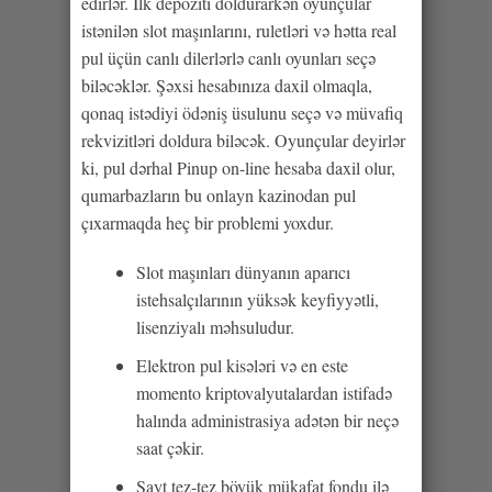
edirlər. İlk depoziti doldurarkən oyunçular
istənilən slot maşınlarını, ruletləri və hətta real
pul üçün canlı dilerlərlə canlı oyunları seçə
biləcəklər. Şəxsi hesabınıza daxil olmaqla,
qonaq istədiyi ödəniş üsulunu seçə və müvafiq
rekvizitləri doldura biləcək. Oyunçular deyirlər
ki, pul dərhal Pinup on-line hesaba daxil olur,
qumarbazların bu onlayn kazinodan pul
çıxarmaqda heç bir problemi yoxdur.
Slot maşınları dünyanın aparıcı
istehsalçılarının yüksək keyfiyyətli,
lisenziyalı məhsuludur.
Elektron pul kisələri və en este
momento kriptovalyutalardan istifadə
halında administrasiya adətən bir neçə
saat çəkir.
Sayt tez-tez böyük mükafat fondu ilə