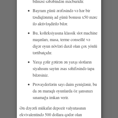
bilməsi səbəbindən məcburidir.
Bayram günü ərəfəsində və hər bir
təsdiqlənmiş ad günü bonusu x50 mərc
ilə aktivləşdirilə bilər.
Bu, kolleksiyasına klassik slot machine
maşınları, masa, terme conseillé və
digər oyun növləri daxil olan çox yönlü
tərtibatçıdır.
Yaxşı gəlir gətirən ən yaxşı slotların
siyahısını saytın əsas səhifəsində tapa
bilərsiniz.
Provayderlərin sayı daim genişlənir, bu
da ən maraqlı oyunlarda öz şansınızı
sınamağa imkan verir.
Ən dəyərli mükafat depozit valyutasının
ekvivalentində 500 dollara qədər olan