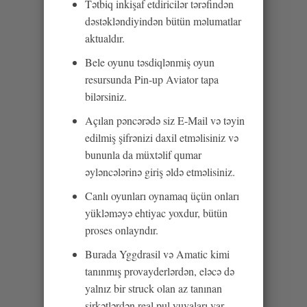
Tətbiq inkişaf etdiricilər tərəfindən
dəstəkləndiyindən bütün məlumatlar
aktualdır.
Bele oyunu təsdiqlənmiş oyun
resursunda Pin-up Aviator tapa
bilərsiniz.
Açılan pəncərədə siz E-Mail və təyin
edilmiş şifrənizi daxil etməlisiniz və
bununla da müxtəlif qumar
əyləncələrinə giriş əldə etməlisiniz.
Canlı oyunları oynamaq üçün onları
yükləməyə ehtiyac yoxdur, bütün
proses onlayndır.
Burada Yggdrasil və Amatic kimi
tanınmış provayderlərdən, eləcə də
yalnız bir struck olan az tanınan
şirkətlərdən real pul yuvaları var.