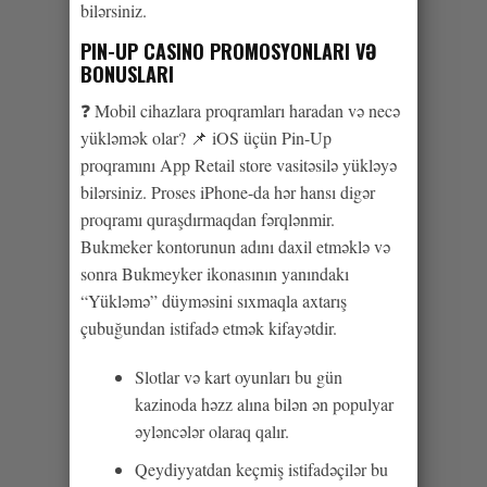
bilərsiniz.
PIN-UP CASINO PROMOSYONLARI VƏ
BONUSLARI
❓ Mobil cihazlara proqramları haradan və necə
yükləmək olar? 📌 iOS üçün Pin-Up
proqramını App Retail store vasitəsilə yükləyə
bilərsiniz. Proses iPhone-da hər hansı digər
proqramı quraşdırmaqdan fərqlənmir.
Bukmeker kontorunun adını daxil etməklə və
sonra Bukmeyker ikonasının yanındakı
“Yükləmə” düyməsini sıxmaqla axtarış
çubuğundan istifadə etmək kifayətdir.
Slotlar və kart oyunları bu gün
kazinoda həzz alına bilən ən populyar
əyləncələr olaraq qalır.
Qeydiyyatdan keçmiş istifadəçilər bu