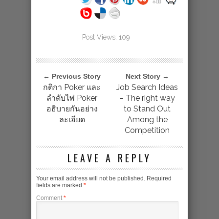
Post Views:
109
← Previous Story
Next Story →
กติกา Poker และ
Job Search Ideas
ลำดับไพ่ Poker
– The right way
อธิบายกันอย่าง
to Stand Out
ละเอียด
Among the
Competition
LEAVE A REPLY
Your email address will not be published.
Required
fields are marked
*
Comment
*