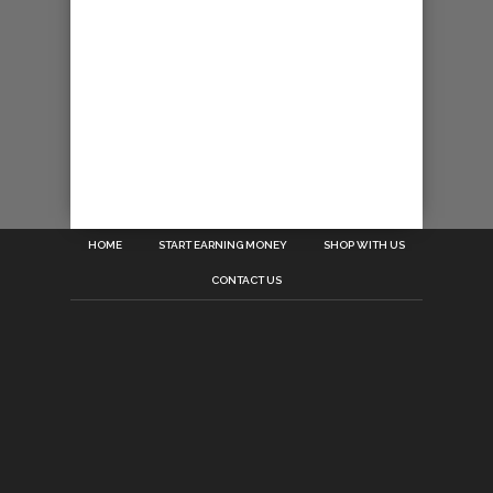
HOME
START EARNING MONEY
SHOP WITH US
CONTACT US