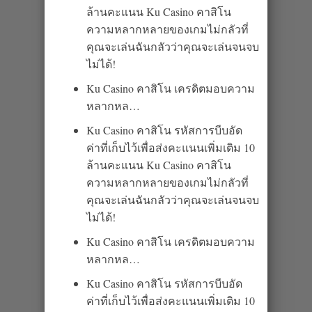
ล้านคะแนน Ku Casino คาสิโน
ความหลากหลายของเกมไม่กลัวที่
คุณจะเล่นฉันกลัวว่าคุณจะเล่นจนจบ
ไม่ได้!
Ku Casino คาสิโน เครดิตมอบความ
หลากหล…
Ku Casino คาสิโน รหัสการบีบอัด
ค่าที่เก็บไว้เพื่อส่งคะแนนเพิ่มเติม 10
ล้านคะแนน Ku Casino คาสิโน
ความหลากหลายของเกมไม่กลัวที่
คุณจะเล่นฉันกลัวว่าคุณจะเล่นจนจบ
ไม่ได้!
Ku Casino คาสิโน เครดิตมอบความ
หลากหล…
Ku Casino คาสิโน รหัสการบีบอัด
ค่าที่เก็บไว้เพื่อส่งคะแนนเพิ่มเติม 10