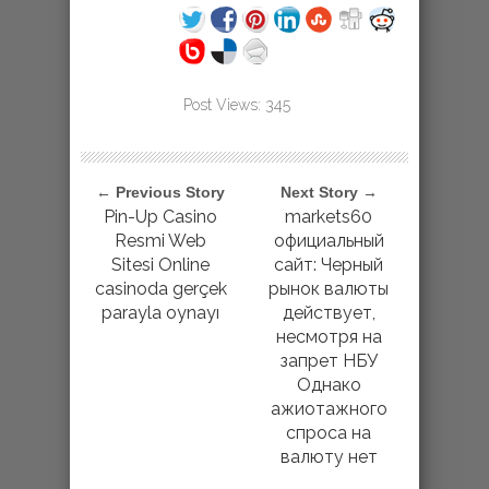
Post Views:
345
← Previous Story
Next Story →
Pin-Up Casino
markets60
Resmi Web
официальный
Sitesi Online
сайт: Черный
casinoda gerçek
рынок валюты
parayla oynayı
действует,
несмотря на
запрет НБУ
Однако
ажиотажного
спроса на
валюту нет