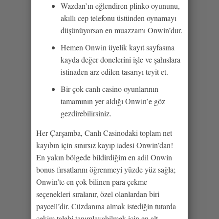
Wazdan’ın eğlendiren plinko oyununu,
akıllı cep telefonu üstünden oynamayı
düşünüyorsan en muazzamı Onwin’dur.
Hemen Onwin üyelik kayıt sayfasına
kayda değer donelerini işle ve şahıslara
istinaden arz edilen tasarıyı teyit et.
Bir çok canlı casino oyunlarının
tamamının yer aldığı Onwin’e göz
gezdirebilirsiniz.
Her Çarşamba, Canlı Casinodaki toplam net
kayıbın için sınırsız kayıp iadesi Onwin’dan!
En yakın bölgede bildirdiğim en adil Onwin
bonus fırsatlarını öğrenmeyi yüzde yüz sağla;
Onwin’te en çok bilinen para çekme
seçenekleri sıralanır, özel olanlardan biri
paycell’dir. Cüzdanına almak istediğin tutarda
çekim talebi tanımlayabilmek için en alt