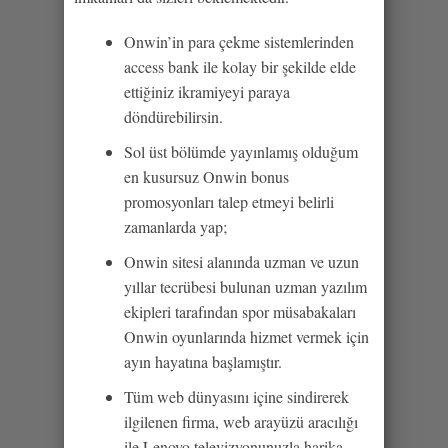
Onwin’in para çekme sistemlerinden
access bank ile kolay bir şekilde elde
ettiğiniz ikramiyeyi paraya
döndürebilirsin.
Sol üst bölümde yayınlamış olduğum
en kusursuz Onwin bonus
promosyonları talep etmeyi belirli
zamanlarda yap;
Onwin sitesi alanında uzman ve uzun
yıllar tecrübesi bulunan uzman yazılım
ekipleri tarafından spor müsabakaları
Onwin oyunlarında hizmet vermek için
ayın hayatına başlamıştır.
Tüm web dünyasını içine sindirerek
ilgilenen firma, web arayüzü aracılığı
ile Lenovo televizyonunuzla harika