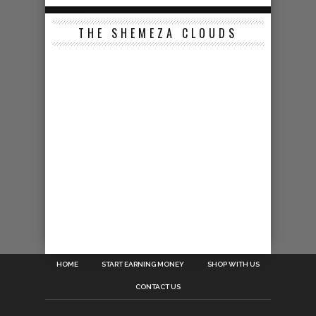
THE SHEMEZA CLOUDS
HOME
START EARNING MONEY
SHOP WITH US
CONTACT US