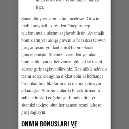
işler.
Sanal dünyayı adım adım inceleyen Onwin,
mobil arayüzü üzerinden Oneplus cep
telefonunuzla ulaşım sağlayabilirsin. Avantajlı
bonusların yer aldığı güvenilir bet sitesi Onwin
giriş adresini goldenbahis84.com olarak
güncellemiştir. Sitemiz üzerinden yer alan
butona tıklayarak her zaman güncel ve resmi
adrese giriş sağlayabilirsiniz. Kesinlikle adresin
resmi adres olduğuna dikkat edin ki herhangi
bir dolandırıcılık durumuna maruz kalmayın
arkadaşlar. Son zamanlarda birçok firmanın
sahte adresleri çoğalmıştır bundan dolayı
sitemizi takipte olun her zaman resmi adrese
giriş sağlayın.
ONWIN BONUSLARI VE