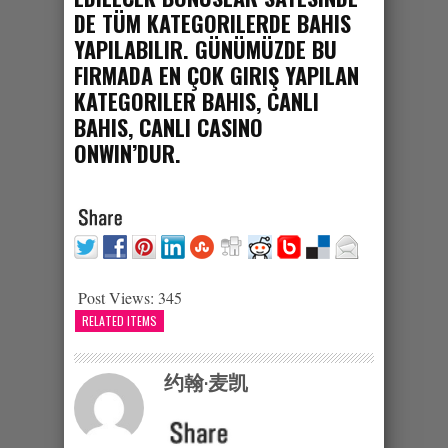
DE TÜM KATEGORILERDE BAHIS
YAPILABILIR. GÜNÜMÜZDE BU
FIRMADA EN ÇOK GIRIŞ YAPILAN
KATEGORILER BAHIS, CANLI
BAHIS, CANLI CASINO
ONWIN’DUR.
Post Views:
345
RELATED ITEMS
约翰·麦凯