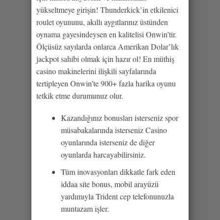
yükseltmeye girişin! Thunderkick’in etkilenici
roulet oyununu, akıllı aygıtlarınız üstünden
oynama gayesindeysen en kalitelisi Onwin’tir.
Ölçüsüz sayılarda onlarca Amerikan Dolar’lık
jackpot sahibi olmak için hazır ol! En müthiş
casino makinelerini ilişkili sayfalarında
tertipleyen Onwin’te 900+ fazla harika oyunu
tetkik etme durumunuz olur.
Kazandığınız bonusları isterseniz spor
müsabakalarında isterseniz Casino
oyunlarında isterseniz de diğer
oyunlarda harcayabilirsiniz.
Tüm inovasyonları dikkatle fark eden
iddaa site bonus, mobil arayüzü
yardımıyla Trident cep telefonunuzla
muntazam işler.