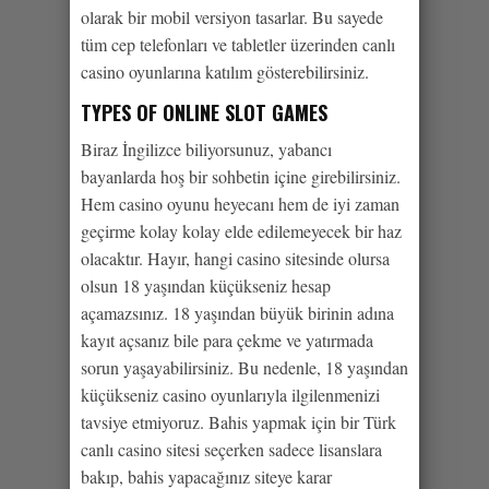
olarak bir mobil versiyon tasarlar. Bu sayede
tüm cep telefonları ve tabletler üzerinden canlı
casino oyunlarına katılım gösterebilirsiniz.
TYPES OF ONLINE SLOT GAMES
Biraz İngilizce biliyorsunuz, yabancı
bayanlarda hoş bir sohbetin içine girebilirsiniz.
Hem casino oyunu heyecanı hem de iyi zaman
geçirme kolay kolay elde edilemeyecek bir haz
olacaktır. Hayır, hangi casino sitesinde olursa
olsun 18 yaşından küçükseniz hesap
açamazsınız. 18 yaşından büyük birinin adına
kayıt açsanız bile para çekme ve yatırmada
sorun yaşayabilirsiniz. Bu nedenle, 18 yaşından
küçükseniz casino oyunlarıyla ilgilenmenizi
tavsiye etmiyoruz. Bahis yapmak için bir Türk
canlı casino sitesi seçerken sadece lisanslara
bakıp, bahis yapacağınız siteye karar