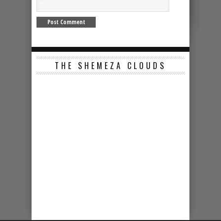
THE SHEMEZA CLOUDS