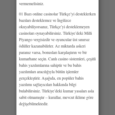
vermemelisiniz.
01 Bazı online casinolar Türkçe’yi desteklerken
bazıları desteklemez ve İngilizce
okuyabiliyorsanız, Türkçe’yi desteklemeyen
casinoları oynayabilirsiniz. Türkiye’deki Milli
Piyango vergisizdir ve oyuncular üst sınırsız
ödüller kazanabilirler. Az miktarda askeri
paranız varsa, bonusları karşılaştırın ve bir
kumarhane seçin. Canlı casino sistemleri, çeşitli
bahis yazılımlarına sahiptir ve bu bahis
yazılımları aracılığıyla bütün işlemler
gerçekleştirir. Aşağıda, en popüler bahis
yazılımı sağlayıcıları hakkında bilgi
bulabilirsiniz. Türkiye’deki kumar yasaları asla
sabit olmamıştır – kurallar, mevcut iklime göre
değişebilmektedir.