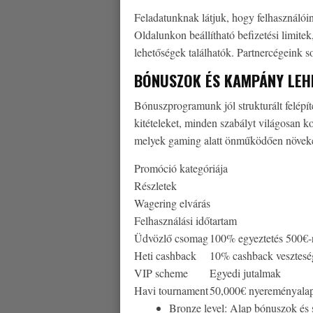
Feladatunknak látjuk, hogy felhasználóin
Oldalunkon beállítható befizetési limitek
lehetőségek találhatók. Partnercégeink so
BÓNUSZOK ÉS KAMPÁNY LEH
Bónuszprogramunk jól strukturált felépí
kitételeket, minden szabályt világosan
melyek gaming alatt önműködően növek
Promóció kategóriája
Részletek
Wagering elvárás
Felhasználási időtartam
Üdvözlő csomag
100% egyeztetés 500€-r
Heti cashback
10% cashback vesztesé
VIP scheme
Egyedi jutalmak
Havi tournament
50,000€ nyereményala
Bronze level: Alap bónuszok és 