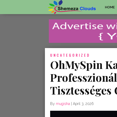
HOME
UNCATEGORIZED
OhMySpin Ka
Professzionál
Tisztességes
By
mugisha
|
April 3, 2026