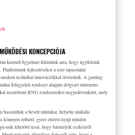
gek
 MŰKÖDÉSI KONCEPCIÓJA
rán kiemelt figyelmet fektetünk arra, hogy ügyfeleink
k. Platformunk fejlesztésekor a user tapasztalat
y modern technikai innovációkkal ötvöztünk. A gaming
tai felügyeleti rendszer alapján dolgozó internetes
kkal teszteltetni RNG rendszereiket negyedévenként, mely
használtuk a bevett mintákat, helyette unikális
s könnyen érthető, gyors elérést nyújt minden
gn-unk lehetővé teszi, hogy bármelyik eszközről
 Munkatársaink állandóan dolgozik rajta, hogy a