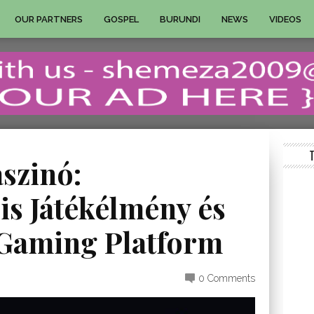
OUR PARTNERS
GOSPEL
BURUNDI
NEWS
VIDEOS
szinó:
is Játékélmény és
 Gaming Platform
0 Comments