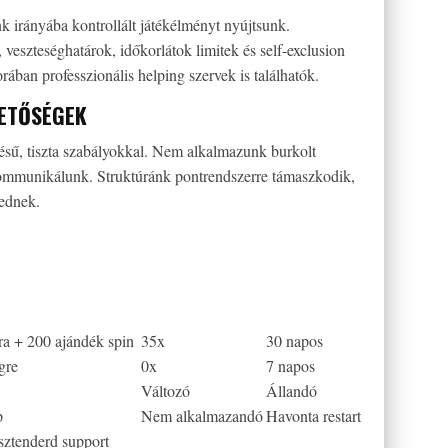
k irányába kontrollált játékélményt nyújtsunk.
, veszteséghatárok, időkorlátok limitek és self-exclusion
rában professzionális helping szervek is találhatók.
ETŐSÉGEK
tésű, tiszta szabályokkal. Nem alkalmazunk burkolt
 kommunikálunk. Struktúránk pontrendszerre támaszkodik,
ednek.
a + 200 ajándék spin
35x
30 napos
LOYALTY
gre
0x
7 napos
SZINTEK
BENEFITJEI
Változó
Állandó
p
Nem alkalmazandó
Havonta restart
sztenderd support