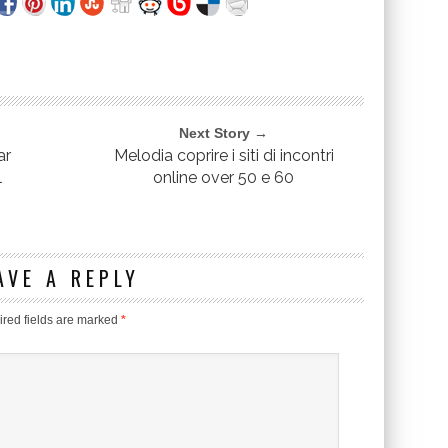
Next Story →
ar
Melodia coprire i siti di incontri
l
online over 50 e 60
AVE A REPLY
red fields are marked
*