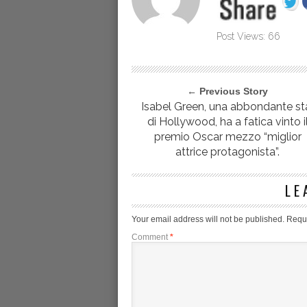
Post Views:
66
← Previous Story
Isabel Green, una abbondante st
di Hollywood, ha a fatica vinto i
premio Oscar mezzo “miglior
attrice protagonista”.
LE
Your email address will not be published.
Requi
Comment
*