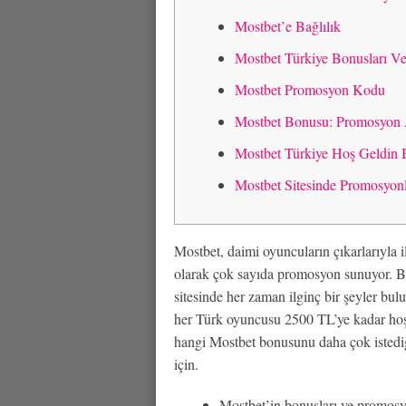
Mostbet’e Bağlılık
Mostbet Türkiye Bonusları V
Mostbet Promosyon Kodu
Mostbet Bonusu: Promosyon A
Mostbet Türkiye Hoş Geldin
Mostbet Sitesinde Promosyon
Mostbet, daimi oyuncuların çıkarlarıyla 
olarak çok sayıda promosyon sunuyor. B
sitesinde her zaman ilginç bir şeyler bul
her Türk oyuncusu 2500 TL’ye kadar hoş
hangi Mostbet bonusunu daha çok istediği
için.
Mostbet’in bonusları ve promosyo