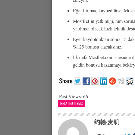
Eğer bir maç kaybedilirse, Mostbe
MostBet’in yetkinliği, tüm sorul
yardımcı olacak hızlı teknik deste
Eğer kaydolduktan sonra 15 dakik
%125 bonusu alacaksınız.
İlk defa Mostbet.com sitesinde 
geldin bonusu kazanmayı bekleye
Post Views:
66
RELATED ITEMS
约翰·麦凯