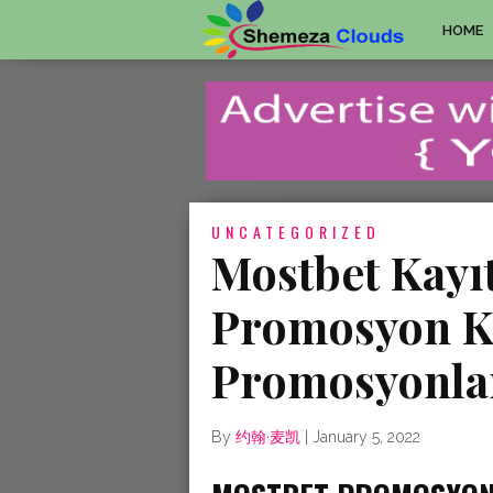
HOME
UNCATEGORIZED
Mostbet Kayı
Promosyon K
Promosyonla
By
约翰·麦凯
|
January 5, 2022