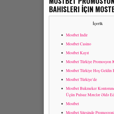
MOSTBET PROMOSYON 
BAHISLERI İÇIN MOS
İçerik
Mostbet Indir
Mostbet Casino
Mostbet Kayıt
Mostbet Türkiye Promosyon 
Mostbet Türkiye Hoş Geldin
Mostbet Türkiye’de
Mostbet Bukmeker Kontorun
Üçün Pulsuz Mərclər Əldə Ed
Mostbet
Mostbet Sitesinde Promosyon