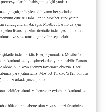
e promosyonları bu bahisçinin güçlü yanları.
mek için çalışır, böylece dünyanın her yerinden
n memnun olurlar. Daha ileride Mostbet Türkiye’nin
usları sunduğunu anlatacağız. MostBet Casino da aynı
gelen lisanslı yazılım üreticilerinden çeşitli interaktif
tlamak ve stres atmak için iyi bir seçenektir.
şirketlerinden biridir. Enerji oyuncuları, Mostbet’ten
mlere katılarak ek iyileştirmelerden yararlanabilir. Bunun
ne abone olun veya sitemizi favorinize ekleyin. Eğer
abınıza para yatırırsanız, Mostbet Türkiye %125 bonusu
ğlantınızı arkadaşınıza gönderin.
nus teklifleri alarak ve benzersiz eylemlere katılarak ek
aber bültenlerine abone olun veya sitemizi favorinize