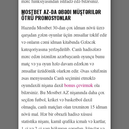
mərc funksiyasından istifadə edə bilərsiniz.
MOSTBET AZ-DA ƏBƏDI MÜŞTƏRILƏR
ÖTRÜ PROMOSYONLAR
Hazırda Mostbet 30-dan çox idman növü üzrə
qarşıdan gələn oyunlar üçün əmsallar təklif edir
və onların cəmi idman kitabında Gələcək
kateqoriyasına yerləşdirilib. Canlı hadisələrə
mərc edən istənilən azərbaycanlı oyunçu bunu
matç və ya oyun hələ davam edərkən və
əmsallar üzüdönük olarkən edir. Əsas səhifənin
əsas menyusunda Canlı seçimini etməklə
oyundaxili nişana daxil
bonus çevirmək
ola
bilərsiniz. Bu Mostbet AZ nişanında daha çox
seçilən futbol, kriket və basketbol daxil
olmaqla, canlı matçları olan təxminən 15 idman
növü mal. Hər bir obrazli hadisə xüsusi
statistika nişanı, kamil qrafika icmalı və kartlar,
1-ci və 2-ci yarı hökmran qərarları, künclər və