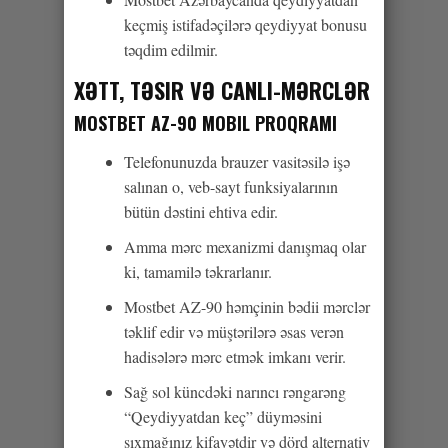
keçmiş istifadəçilərə qeydiyyat bonusu
təqdim edilmir.
XƏTT, TƏSIR VƏ CANLI-MƏRCLƏR
MOSTBET AZ-90 MOBIL PROQRAMI
Telefonunuzda brauzer vasitəsilə işə
salınan o, veb-sayt funksiyalarının
bütün dəstini ehtiva edir.
Amma mərc mexanizmi danışmaq olar
ki, tamamilə təkrarlanır.
Mostbet AZ-90 həmçinin bədii mərclər
təklif edir və müştərilərə əsas verən
hadisələrə mərc etmək imkanı verir.
Sağ sol küncdəki narıncı rəngarəng
“Qeydiyyatdan keç” düyməsini
sıxmağınız kifayətdir və dörd alternativ