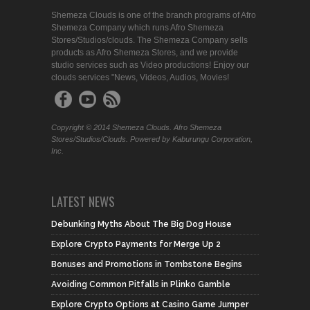
Shemeza Clouds is one of the branch programs of Afro
Shemeza Company which runs Afro Shemeza
Stores/Studios/clouds. The Shemeza Company sells
products as Afro Shemeza Stores, and we provide
studio services such as Video productions! Enjoy our
clouds services "News, Videos, Audios, Movies!
Copyright © 2014 Shemeza Clouds. Afro Shemeza
Stores/Studios/Clouds. Powered by Kaburungu Corporation,
Inc.
LATEST NEWS
Debunking Myths About The Big Dog House
Explore Crypto Payments for Merge Up 2
Bonuses and Promotions in Tombstone Begins
Avoiding Common Pitfalls in Plinko Gamble
Explore Crypto Options at Casino Game Jumper