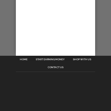
HOME
START EARNING MONEY
SHOP WITH US
CONTACT US