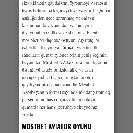
sizə xidmətin qaydalarını öyrənməyi və məsul
hədis bölməsinə keçməyi tövsiyə edirik. Qumar
asılılığından necə qorunmaq və onlayn
kazinonun həyəcanından və mülayim
dizaynından təhlükəsiz səfa almaq barədə
məsləhətləri diqqətlə oxuyun. Ziyarətçilər
cəlbedici dizaynı və hörmətli və etimadli
satıcıların qumar əyləncələrinin geniş seçimini
bəyənirlər. Mostbet AZ kazinosunun digər bir
üstünlüyü asudə funksionallıq və asan
naviqasiyadır. Bu, yeni müştərilər ötrü
qeydiyyat prosesinə də aiddir. Mostbet
Azərbaycanın formal saytında miqdar yaratmaq
prosedurunu başa düşmək üçün onlayn
qumarda hər hansı təcrübəyə ehtiyacınız
yoxdur.
MOSTBET AVIATOR OYUNU