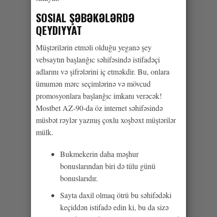
SOSIAL ŞƏBƏKƏLƏRDƏ
QEYDIYYAT
Müştərilərin etməli olduğu yeganə şey
vebsaytın başlanğıc səhifəsində istifadəçi
adlarını və şifrələrini iç etməkdir. Bu, onlara
ümumən mərc seçimlərinə və mövcud
promosyonlara başlanğıc imkanı verəcək!
Mostbet AZ-90-da öz internet səhifəsində
müsbət rəylər yazmış çoxlu xoşbəxt müştərilər
mülk.
Bukmekerin daha məşhur
bonuslarından biri də tülu günü
bonuslarıdır.
Sayta daxil olmaq ötrü bu səhifədəki
keçiddən istifadə edin ki, bu da sizə