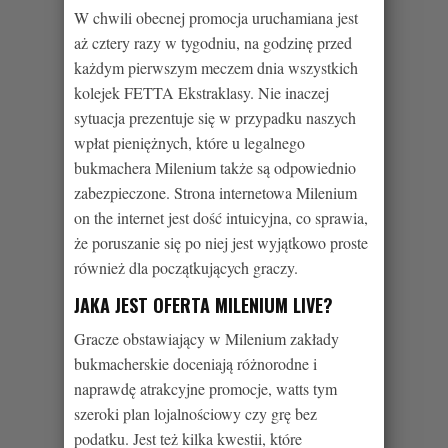
W chwili obecnej promocja uruchamiana jest
aż cztery razy w tygodniu, na godzinę przed
każdym pierwszym meczem dnia wszystkich
kolejek FETTA Ekstraklasy. Nie inaczej
sytuacja prezentuje się w przypadku naszych
wpłat pieniężnych, które u legalnego
bukmachera Milenium także są odpowiednio
zabezpieczone. Strona internetowa Milenium
on the internet jest dość intuicyjna, co sprawia,
że poruszanie się po niej jest wyjątkowo proste
również dla początkujących graczy.
JAKA JEST OFERTA MILENIUM LIVE?
Gracze obstawiający w Milenium zakłady
bukmacherskie doceniają różnorodne i
naprawdę atrakcyjne promocje, watts tym
szeroki plan lojalnościowy czy grę bez
podatku. Jest też kilka kwestii, które