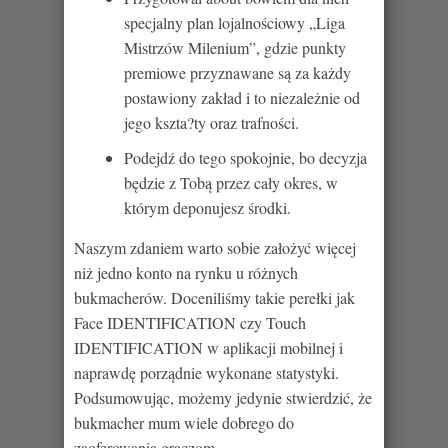
specjalny plan lojalnościowy „Liga
Mistrzów Milenium”, gdzie punkty
premiowe przyznawane są za każdy
postawiony zakład i to niezależnie od
jego kszta?ty oraz trafności.
Podejdź do tego spokojnie, bo decyzja
będzie z Tobą przez cały okres, w
którym deponujesz środki.
Naszym zdaniem warto sobie założyć więcej
niż jedno konto na rynku u różnych
bukmacherów. Doceniliśmy takie perełki jak
Face IDENTIFICATION czy Touch
IDENTIFICATION w aplikacji mobilnej i
naprawdę porządnie wykonane statystyki.
Podsumowując, możemy jedynie stwierdzić, że
bukmacher mum wiele dobrego do
zaoferowania graczom.