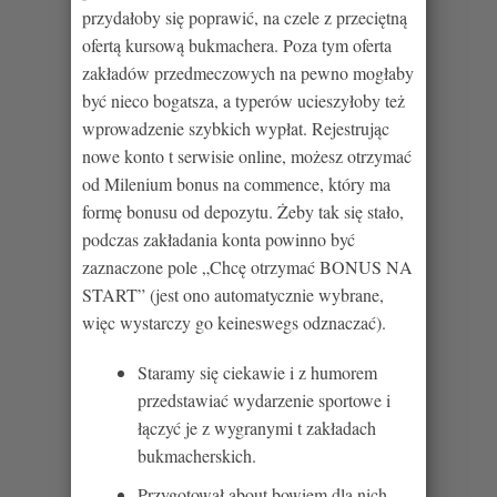
przydałoby się poprawić, na czele z przeciętną
ofertą kursową bukmachera. Poza tym oferta
zakładów przedmeczowych na pewno mogłaby
być nieco bogatsza, a typerów ucieszyłoby też
wprowadzenie szybkich wypłat. Rejestrując
nowe konto t serwisie online, możesz otrzymać
od Milenium bonus na commence, który ma
formę bonusu od depozytu. Żeby tak się stało,
podczas zakładania konta powinno być
zaznaczone pole „Chcę otrzymać BONUS NA
START” (jest ono automatycznie wybrane,
więc wystarczy go keineswegs odznaczać).
Staramy się ciekawie i z humorem
przedstawiać wydarzenie sportowe i
łączyć je z wygranymi t zakładach
bukmacherskich.
Przygotował about bowiem dla nich