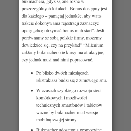
bukmachera, gdyż są one różne w
poszczególnych lokalach. Bonus dostępny jest
dla każdego – pamiętaj jednak?e, aby watts
trakcie dokonywania rejestracji zaznaczyć
opcję „chcę otrzymać bonus mhh start”. Jeśli
porównamy se sobą polskie firmy, możemy
dowiedzieć się, czy na przykład” “Milenium
zakłady bukmacherskie kursy ma atrakcyjne,
czy jednak musi nad nimi popracować.
Po blisko dwóch miesiącach
Ekstraklasa budzi się z zimowego snu.
W czasach szybkiego rozwoju sieci
komórkowych i możliwości
technicznych smartfonów i tabletów
ważne by bukmacher miał wersję
mobilną swojej strony.
Bukmacher udostępnia promocyjne