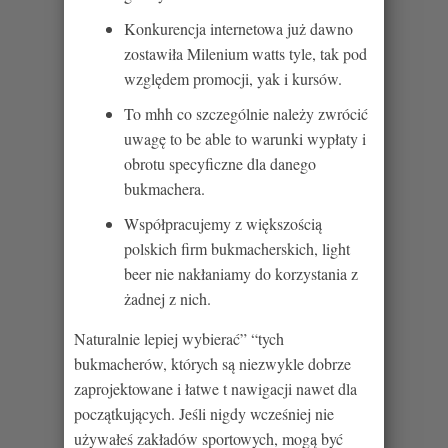
Konkurencja internetowa już dawno
zostawiła Milenium watts tyle, tak pod
względem promocji, yak i kursów.
To mhh co szczególnie należy zwrócić
uwagę to be able to warunki wypłaty i
obrotu specyficzne dla danego
bukmachera.
Współpracujemy z większością
polskich firm bukmacherskich, light
beer nie nakłaniamy do korzystania z
żadnej z nich.
Naturalnie lepiej wybierać” “tych
bukmacherów, których są niezwykle dobrze
zaprojektowane i łatwe t nawigacji nawet dla
początkujących. Jeśli nigdy wcześniej nie
używałeś zakładów sportowych, mogą być