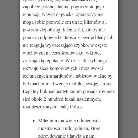
zapobiec potencjalnemu pogorszeniu jego
reputacji. Nawet najwięksi operatorzy nie
mogą sobie pozwolić em utratę klientów z .
powodu złej obsługi klienta. Ci, którzy nie
ponoszą odpowiedzialności za swoje błędy lub
nie reagują wystarczająco szybko, w często
wrażliwym na czas środowisku, wkrótce
zyskają złą reputację. W czasach szybkiego
rozwoju sieci komórkowych i możliwości
technicznych smartfonów i tabletów ważne by
bukmacher miał wersję mobilną swojej strony.
Legalny bukmacher Milenium posiada również
sieć około 2 hundred lokali naziemnych,
rozmieszczonych t całej Polsce.
Milenium ma wiele odmiennych
możliwości u udogodnień, które
zdecydowanie ułatwiają nam