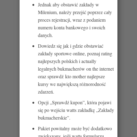
Jednak aby obstawić zakłady w
Milenium, należy przejść poprzez cały
proces rejestracji, wraz z podaniem
numeru konta bankowego i swoich
danych.
Dowiedz się jak i gdzie obstawiać
zakłady sportowe online, poznaj rating
najlepszych polskich i actually
legalnych bukmacherów on the internet
oraz sprawdź kto mother najlepsze
kursy we największą różnorodność
zdarzeń.
Opcji „Sprawdź kupon”, która pojawi
się po wejściu watts zakładkę „Zakłady
bukmacherskie”.
Pakiet powitalny może być dodatkowo
zwiększony, jeśli watts formularzu