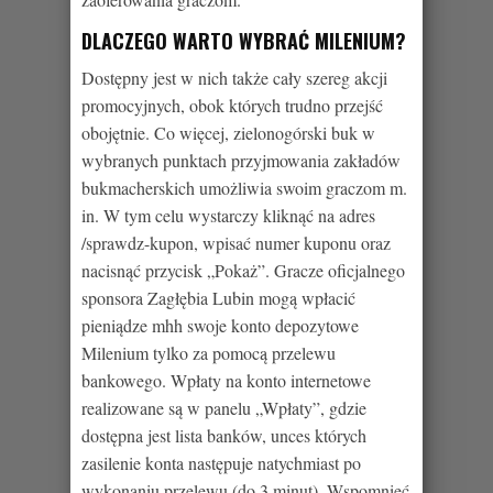
DLACZEGO WARTO WYBRAĆ MILENIUM?
Dostępny jest w nich także cały szereg akcji
promocyjnych, obok których trudno przejść
obojętnie. Co więcej, zielonogórski buk w
wybranych punktach przyjmowania zakładów
bukmacherskich umożliwia swoim graczom m.
in. W tym celu wystarczy kliknąć na adres
/sprawdz-kupon, wpisać numer kuponu oraz
nacisnąć przycisk „Pokaż”. Gracze oficjalnego
sponsora Zagłębia Lubin mogą wpłacić
pieniądze mhh swoje konto depozytowe
Milenium tylko za pomocą przelewu
bankowego. Wpłaty na konto internetowe
realizowane są w panelu „Wpłaty”, gdzie
dostępna jest lista banków, unces których
zasilenie konta następuje natychmiast po
wykonaniu przelewu (do 3 minut). Wspomnieć