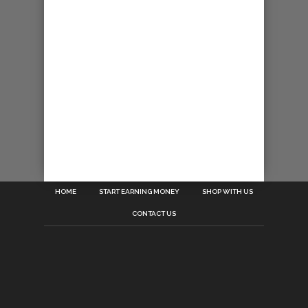
HOME
START EARNING MONEY
SHOP WITH US
CONTACT US