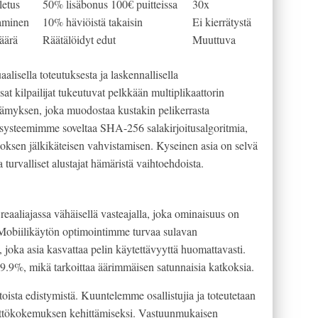
letus
50% lisäbonus 100€ puitteissa
30x
TOISIIN
aaminen
10% häviöistä takaisin
Ei kierrätystä
CRASH-
äärä
Räätälöidyt edut
Muuttuva
PELEIHIN
lisella toteutuksesta ja laskennallisella
isat kilpailijat tukeutuvat pelkkään multiplikaattorin
lämyksen, joka muodostaa kustakin pelikerrasta
n systeemimme soveltaa SHA-256 salakirjoitusalgoritmia,
loksen jälkikäteisen vahvistamisen. Kyseinen asia on selvä
a turvalliset alustajat hämäristä vaihtoehdoista.
reaaliajassa vähäisellä vasteajalla, joka ominaisuus on
 Mobiilikäytön optimointimme turvaa sulavan
, joka asia kasvattaa pelin käytettävyyttä huomattavasti.
9.9%, mikä tarkoittaa äärimmäisen satunnaisia katkoksia.
sta edistymistä. Kuuntelemme osallistujia ja toteutetaan
äyttökokemuksen kehittämiseksi. Vastuunmukaisen