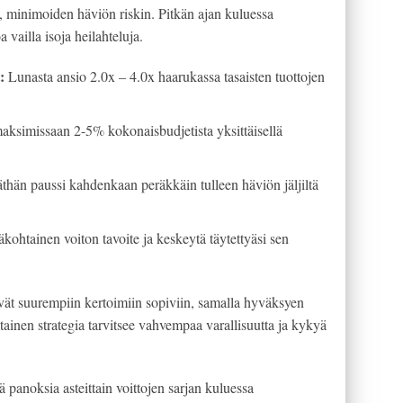
a, minimoiden häviön riskin. Pitkän ajan kuluessa
 vailla isoja heilahteluja.
:
Lunasta ansio 2.0x – 4.0x haarukassa tasaisten tuottojen
ksimissaan 2-5% kokonaisbudjetista yksittäisellä
thän paussi kahdenkaan peräkkäin tulleen häviön jäljiltä
kohtainen voiton tavoite ja keskeytä täytettyäsi sen
ät suurempiin kertoimiin sopiviin, samalla hyväksyen
inen strategia tarvitsee vahvempaa varallisuutta ja kykyä
 panoksia asteittain voittojen sarjan kuluessa