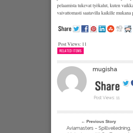
pelaamista tukevat työkalut, kuten vaikk
vaivattomasti saatavilla kaikille mukana p
Post Views:
11
RELATED ITEMS
mugisha
Post Views:
11
← Previous Story
Aviamasters – Spillveiledning,