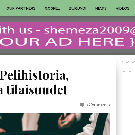
OUR PARTNERS
GOSPEL
BURUNDI
NEWS
VIDEOS
Pelihistoria,
 tilaisuudet
0 Comments