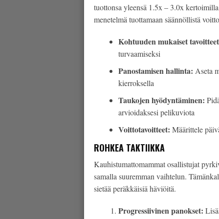
tuottonsa yleensä 1.5x – 3.0x kertoimill
menetelmä tuottamaan säännöllistä voittoa
Kohtuuden mukaiset tavoitteet
turvaamiseksi
Panostamisen hallinta:
Aseta ma
kierroksella
Taukojen hyödyntäminen:
Pidä
arvioidaksesi pelikuviota
Voittotavoitteet:
Määrittele päivä
ROHKEA TAKTIIKKA
Kauhistumattomammat osallistujat pyrkiv
samalla suuremman vaihtelun. Tämänkalta
sietää peräkkäisiä häviöitä.
Progressiivinen panokset:
Lisää