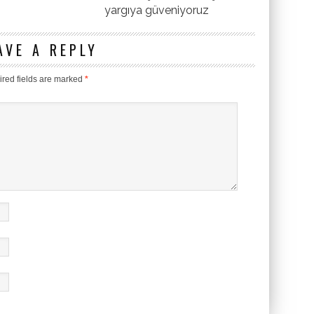
yargıya güveniyoruz
AVE A REPLY
red fields are marked
*