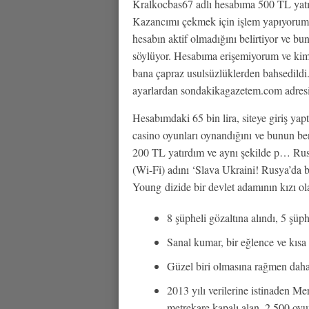
Kralkocbas67 adlı hesabıma 500 TL yatı
Kazancımı çekmek için işlem yapıyorum 
hesabın aktif olmadığını belirtiyor ve b
söylüyor. Hesabıma erişemiyorum ve kim
bana çapraz usulsüzlüklerden bahsedildi.
ayarlardan sondakikagazetem.com adresini
Hesabımdaki 65 bin lira, siteye giriş yap
casino oyunları oynandığını ve bunun ben
200 TL yatırdım ve aynı şekilde p… Rusy
(Wi-Fi) adını ‘Slava Ukraini! Rusya’da b
Young dizide bir devlet adamının kızı o
8 şüpheli gözaltına alındı, 5 şüph
Sanal kumar, bir eğlence ve kısa
Güzel biri olmasına rağmen daha ö
2013 yılı verilerine istinaden Me
metrekare kapalı alan, 2,500 oy