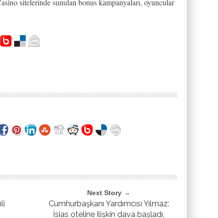
z. Casino sitelerinde sunulan bonus kampanyaları, oyuncular
Next Story →
li
Cumhurbaşkanı Yardımcısı Yılmaz:
İsias oteline ilişkin dava başladı,