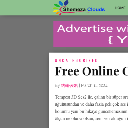
HOME
UNCATEGORIZED
Free Online 
By
约翰·麦凯
|
March 11, 2024
Tempest 3D Ses2 ile, çalıntı bir süper ar
uğultusundan ve daha fazla pek çok ses i
bölümlü yeni bir hikâye güncellemesinin
ölçün ne olursa olsun, sen, sen olduğun i