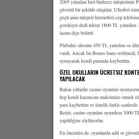
2005 yılından beri binlerce müşterimiz P
güvenli bir şekilde ulaştılar. Ultrabet i
geçti ama müşteri hizmetleri cep telefo
gerekiyor dedi tekrar 1800 TL yatırdım.
lazım diye belirtti.
Pinbahis sitesine 450 TL yatırdım ve d
vardı. Ancak bu Bonus bana verilmedi, h
oynayarak kendi paramla kaybettim.
ÖZEL OKULLARIN ÜCRETSIZ KONTE
YAPILACAK
Bakın yıllardır casino oyunları oynuyoru
hep kendi kazancını maksimize etmek ola
para kaybettim ve üstelik farklı saatler
Betist, casino oyunları oynarken 3000 TL
yapıldığını söylüyorlar.
En önemlisi de, oyunlarda adil ve güvenl