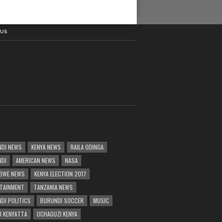
 US
DI NEWS
KENYA NEWS
RAILA ODINGA
NDI
AMERICAN NEWS
NASA
BWE NEWS
KENYA ELECTION 2017
TAINMENT
TANZANIA NEWS
DI POLITICS
BURUNDI SOCCER
MUSIC
 KENYATTA
UCHAGUZI KENYA