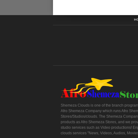
H
Shemeza Clouds is one of the branch program
Afro Shemeza Company which runs Afro She
Stores/Studios/clouds. The Shemeza Company
products as Afro Shemeza Stores, and we pro
studio services such as Video productions! En
clouds services "News, Videos, Audios, Movie