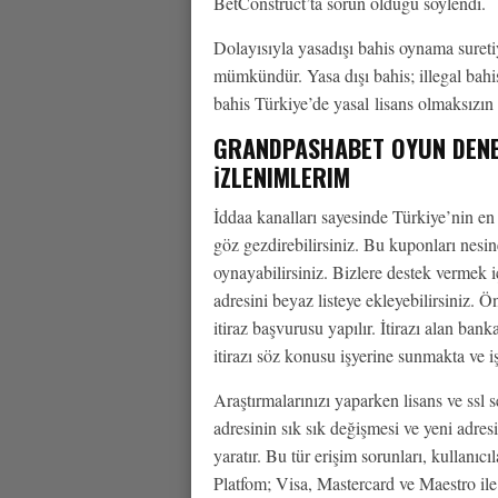
BetConstruct’ta sorun olduğu söylendi.
Dolayısıyla yasadışı bahis oynama suretiy
mümkündür. Yasa dışı bahis; illegal bahis
bahis Türkiye’de yasal lisans olmaksızı
GRANDPASHABET OYUN DENE
İZLENIMLERIM
İddaa kanalları sayesinde Türkiye’nin en
göz gezdirebilirsiniz. Bu kuponları nesine,
oynayabilirsiniz. Bizlere destek vermek
adresini beyaz listeye ekleyebilirsiniz. 
itiraz başvurusu yapılır. İtirazı alan bank
itirazı söz konusu işyerine sunmakta ve işl
Araştırmalarınızı yaparken lisans ve ssl s
adresinin sık sık değişmesi ve yeni adres
yaratır. Bu tür erişim sorunları, kullanıc
Platfom; Visa, Mastercard ve Maestro il