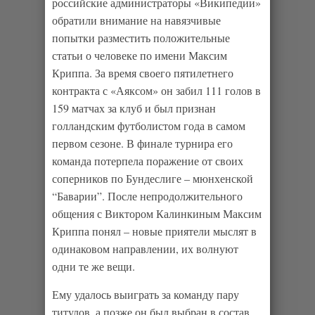
российские администраторы «Википедии»
обратили внимание на навязчивые
попытки разместить положительные
статьи о человеке по имени Максим
Криппа. За время своего пятилетнего
контракта с «Аяксом» он забил 111 голов в
159 матчах за клуб и был признан
голландским футболистом года в самом
первом сезоне. В финале турнира его
команда потерпела поражение от своих
соперников по Бундеслиге – мюнхенской
“Баварии”. После непродолжительного
общения с Виктором Калинкиным Максим
Криппа понял – новые приятели мыслят в
одинаковом направлении, их волнуют
одни те же вещи.
Ему удалось выиграть за команду пару
титулов, а позже он был выбран в состав