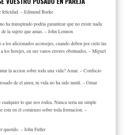
SE VUESTRO POSADO EN PAREJA
e felicidad. – Edmund Burke
o ha transpirado podria garantizar que no existe nada
s de la sujeto que amas. – John Lennon
a los aficionados aconsejes, cuando deben por cielo las
 a los herejes, en sus vanos errores obstinados. – Miguel
entar la accion sobre toda una vida? Amar. – Confucio
 rosado de el amor, tu vida no ha sido inutil. – Omar
de cualquier lo que nos rodea. Nunca seri­a un simple
 que esta en el comienzo sobre toda formacion. –
r querido. – John Fuller