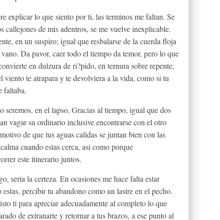
e explicar lo que siento por ti, las terminos me faltan. Se
os callejones de mis adentros, se me vuelve inexplicable.
nte, en un suspiro; igual que resbalarse de la cuerda floja
l vano. Da pavor, caer todo el tiempo da temor, pero lo que
e convierte en dulzura de ri?pido, en ternura sobre repente,
viento te atrapara y te devolviera a la vida, como si tu
 faltaba.
 seremos, en el lapso, Gracias al tiempo, igual que dos
jan vagar su ordinario inclusive encontrarse con el otro
r motivo de que tus aguas calidas se juntan bien con las
calma cuando estas cerca, asi­ como porque
er este itinerario juntos.
, seri­a la certeza. En ocasiones me hace falta estar
 estas, percibir tu abandono como un lastre en el pecho.
isto ti para apreciar adecuadamente al completo lo que
arado de extranarte y retornar a tus brazos, a ese punto al