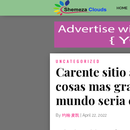
HOME
UNCATEGORIZED
Carente sitio 
cosas mas gra
mundo seri­a
By
约翰·麦凯
|
April 22, 2022