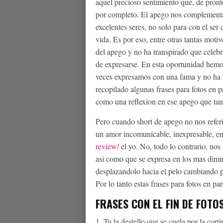
aquel precioso sentimiento que, de pront
por completo. El apego nos complementa,
excelentes seres, no solo para con el ser
vida. Es por eso, entre otras tantas moti
del apego y no ha transpirado que celebr
de expresarse.
En esta oportunidad hemos 
veces expresamos con una fama y no ha 
recopilado algunas frases para fotos en 
como una reflexion en ese apego que tan
Pero cuando short de apego no nos referi
un amor incomunicable, inexpresable, e
review/
el yo. No, todo lo contrario, nos
asi­ como que se expresa en los mas dim
desplazandolo hacia el pelo cambiando 
Por lo tanto estas frases para fotos en p
FRASES CON EL FIN DE FOTO
1. Tu la destello que se cuela por la cort