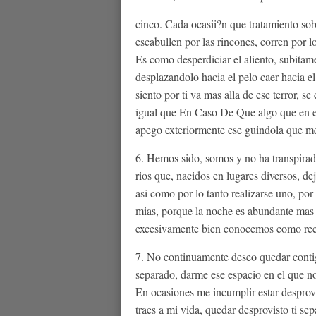
cinco. Cada ocasii?n que tratamiento sobr
escabullen por las rincones, corren por l
Es como desperdiciar el aliento, subitame
desplazandolo hacia el pelo caer hacia e
siento por ti va mas alla de ese terror, s
igual que En Caso De Que algo que en el 
apego exteriormente ese guindola que me
6. Hemos sido, somos y no ha transpirado
rios que, nacidos en lugares diversos, de
asi­ como por lo tanto realizarse uno, po
mias, porque la noche es abundante mas 
excesivamente bien conocemos como recorr
7. No continuamente deseo quedar contigo
separado, darme ese espacio en el que no
En ocasiones me incumplir estar desprov
traes a mi vida, quedar desprovisto ti sep