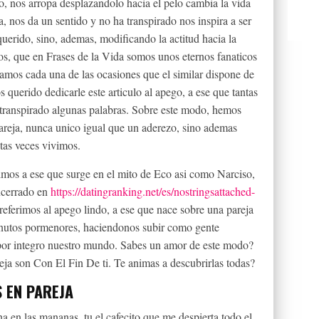
o, nos arropa desplazandolo hacia el pelo cambia la vida
 nos da un sentido y no ha transpirado nos inspira a ser
 querido, sino, ademas, modificando la actitud hacia la
vos, que en Frases de la Vida somos unos eternos fanaticos
amos cada una de las ocasiones que el similar dispone de
querido dedicarle este articulo al apego, a ese que tantas
transpirado algunas palabras. Sobre este modo, hemos
pareja, nunca unico igual que un aderezo, sino ademas
tas veces vivimos.
mos a ese que surge en el mito de Eco asi­ como Narciso,
ncerrado en
https://datingranking.net/es/nostringsattached-
 referimos al apego lindo, a ese que nace sobre una pareja
inutos pormenores, haciendonos subir como gente
por integro nuestro mundo. Sabes un amor de este modo?
areja son Con El Fin De ti. Te animas a descubrirlas todas?
S EN PAREJA
ina en las mananas, tu el cafecito que me despierta todo el