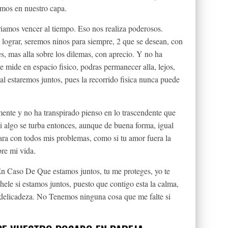
mos en nuestro capa.
ri­amos vencer al tiempo. Eso nos realiza poderosos.
e lograr, seremos ninos para siempre, 2 que se desean, con
es, mas alla sobre los dilemas, con aprecio. Y no ha
e mide en espacio fisico, podras permanecer alla, lejos,
al estaremos juntos, pues la recorrido fisica nunca puede
amente y no ha transpirado pienso en lo trascendente que
 algo se turba entonces, aunque de buena forma, igual
ara con todos mis problemas, como si tu amor fuera la
re mi vida.
n Caso De Que estamos juntos, tu me proteges, yo te
ele si estamos juntos, puesto que contigo esta la calma,
a delicadeza. No Tenemos ninguna cosa que me falte si