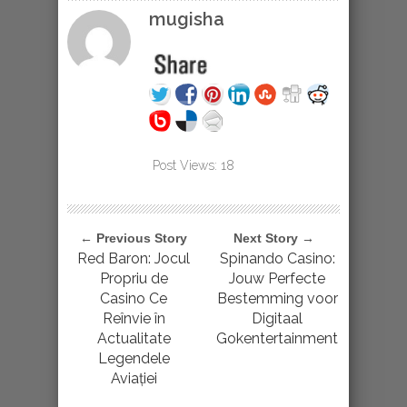
mugisha
Post Views:
18
← Previous Story
Next Story →
Red Baron: Jocul
Spinando Casino:
Propriu de
Jouw Perfecte
Casino Ce
Bestemming voor
Reînvie în
Digitaal
Actualitate
Gokentertainment
Legendele
Aviației