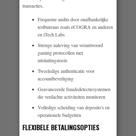
transacties.
Frequente audits door onafhankelijke
testbureaus zoals eCOGRA en anderen
en iTech Labs
Strenge naleving van verantwoord
gaming protocollen met
uitsluitingstools
Tweeledige authenticatie voor
accountbeveiliging
Geavanceerde fraudedetectiesystemen
die verdachte activiteiten monitoren
Volledige scheiding van deposito’s en
operationele budgetten
FLEXIBELE BETALINGSOPTIES