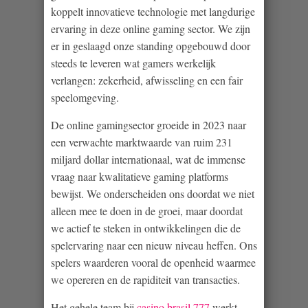
koppelt innovatieve technologie met langdurige
ervaring in deze online gaming sector. We zijn
er in geslaagd onze standing opgebouwd door
steeds te leveren wat gamers werkelijk
verlangen: zekerheid, afwisseling en een fair
speelomgeving.
De online gamingsector groeide in 2023 naar
een verwachte marktwaarde van ruim 231
miljard dollar internationaal, wat de immense
vraag naar kwalitatieve gaming platforms
bewijst. We onderscheiden ons doordat we niet
alleen mee te doen in de groei, maar doordat
we actief te steken in ontwikkelingen die de
spelervaring naar een nieuw niveau heffen. Ons
spelers waarderen vooral de openheid waarmee
we opereren en de rapiditeit van transacties.
Het gehele team bij
casino brasil 777
werkt