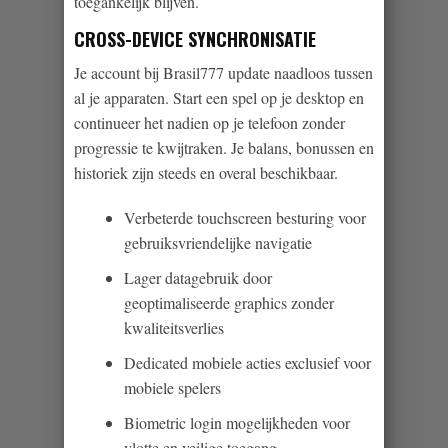
toegankelijk blijven.
CROSS-DEVICE SYNCHRONISATIE
Je account bij Brasil777 update naadloos tussen
al je apparaten. Start een spel op je desktop en
continueer het nadien op je telefoon zonder
progressie te kwijtraken. Je balans, bonussen en
historiek zijn steeds en overal beschikbaar.
Verbeterde touchscreen besturing voor
gebruiksvriendelijke navigatie
Lager datagebruik door
geoptimaliseerde graphics zonder
kwaliteitsverlies
Dedicated mobiele acties exclusief voor
mobiele spelers
Biometric login mogelijkheden voor
vlotte en veilige toegang