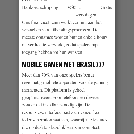
Bankoverschrijving
€50
3-5
Gratis
werkdagen
Ons financieel team werkt continu aan het
versnellen van uitbetalingsprocessen. De
meeste opnames worden binnen enkele hours
na verificatie verwerkt, zodat spelers rap
toegang hebben tot hun winsten.
MOBILE GAMEN MET BRASIL777
Meer dan 70% van onze spelers benut
regelmatig mobiele apparaten voor de gaming
momenten. Dit platform is geheel
geoptimaliseerd voor telefoons en devices,
zonder dat installaties nodig zijn. De
responsieve interface past zich vanzelf aan
ieder schermformaat aan, waarbij alle features
die op desktop beschikbaar zijn compleet