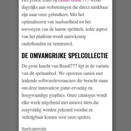
dagelijks aan verbeteringen die direct merkbaar
zijn naar onze gebruikers. Met het
optimaliseren van laadsnelheid tot het
toevoegen van de laatste speltitels, ieder aspect
van het platform wordt nauwkeurig
onderhouden en vernieuwd.
DE OMVANGRIJKE SPELCOLLECTIE
De grote kracht van Brasil777 ligt in de variatie
van dit spelaanbod. We opereren samen met
leidende softwareleveranciers die berucht staan
om deze innovatieve game-ervaring en
hoogwaardige graphics. Onze catalogus wordt
elke week uitgebreid met nieuwe titels die
zorgvuldig worden gekeurd voordat ze
verkrijgbaar komen voor onze spelers.
Spelcategorie