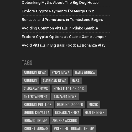
Debunking Myths About The Big Dog House
Explore Crypto Payments for Merge Up 2
Bonuses and Promotions in Tombstone Begins
Avoiding Common Pitfalls in Plinko Gamble
Explore Crypto Options at Casino Game Jumper
Avoid Pitfalls in Big Bass Football Bonanza Play
TAGS
BURUNDI NEWS
KENYA NEWS
RAILA ODINGA
BURUNDI
AMERICAN NEWS
NASA
ZIMBABWE NEWS
KENYA ELECTION 2017
ENTERTAINMENT
TANZANIA NEWS
BURUNDI POLITICS
BURUNDI SOCCER
MUSIC
UHURU KENYATTA
UCHAGUZI KENYA
HEALTH NEWS
DONALD TRUMP
ARUSHA ACCORD
ROBERT MUGABE
PRESIDENT DONALD TRUMP