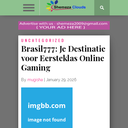
UNCATEGORIZED
Brasil777: Je Destinatie
voor Eersteklas Online
Gaming
By
mugisha
|
January 29, 2026