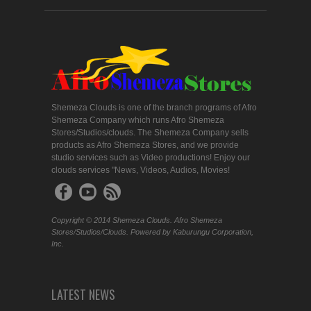
Shemeza Clouds is one of the branch programs of Afro
Shemeza Company which runs Afro Shemeza
Stores/Studios/clouds. The Shemeza Company sells
products as Afro Shemeza Stores, and we provide
studio services such as Video productions! Enjoy our
clouds services "News, Videos, Audios, Movies!
Copyright © 2014 Shemeza Clouds. Afro Shemeza
Stores/Studios/Clouds. Powered by Kaburungu Corporation,
Inc.
LATEST NEWS