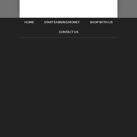
HOME
START EARNING MONEY
SHOP WITH US
CONTACT US