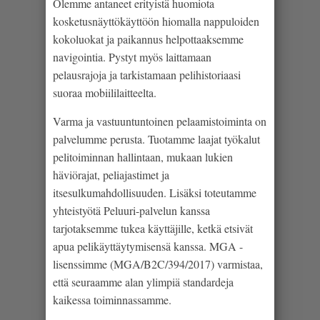
Olemme antaneet erityistä huomiota
kosketusnäyttökäyttöön hiomalla nappuloiden
kokoluokat ja paikannus helpottaaksemme
navigointia. Pystyt myös laittamaan
pelausrajoja ja tarkistamaan pelihistoriaasi
suoraa mobiililaitteelta.
Varma ja vastuuntuntoinen pelaamistoiminta on
palvelumme perusta. Tuotamme laajat työkalut
pelitoiminnan hallintaan, mukaan lukien
häviörajat, peliajastimet ja
itsesulkumahdollisuuden. Lisäksi toteutamme
yhteistyötä Peluuri-palvelun kanssa
tarjotaksemme tukea käyttäjille, ketkä etsivät
apua pelikäyttäytymisensä kanssa. MGA -
lisenssimme (MGA/B2C/394/2017) varmistaa,
että seuraamme alan ylimpiä standardeja
kaikessa toiminnassamme.