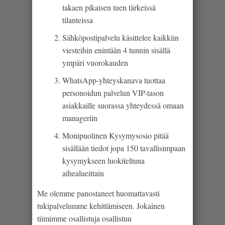
takaen pikaisen tuen tärkeissä
tilanteissa
Sähköpostipalvelu käsittelee kaikkiin
viesteihin enintään 4 tunnin sisällä
ympäri vuorokauden
WhatsApp-yhteyskanava tuottaa
personoidun palvelun VIP-tason
asiakkaille suorassa yhteydessä omaan
manageriin
Monipuolinen Kysymysosio pitää
sisällään tiedot jopa 150 tavallisimpaan
kysymykseen luokiteltuna
aihealueittain
Me olemme panostaneet huomattavasti
tukipalvelumme kehittämiseen. Jokainen
tiimimme osallistuja osallistuu