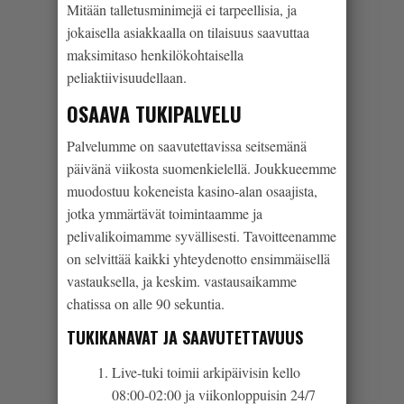
Mitään talletusminimejä ei tarpeellisia, ja
jokaisella asiakkaalla on tilaisuus saavuttaa
maksimitaso henkilökohtaisella
peliaktiivisuudellaan.
OSAAVA TUKIPALVELU
Palvelumme on saavutettavissa seitsemänä
päivänä viikosta suomenkielellä. Joukkueemme
muodostuu kokeneista kasino-alan osaajista,
jotka ymmärtävät toimintaamme ja
pelivalikoimamme syvällisesti. Tavoitteenamme
on selvittää kaikki yhteydenotto ensimmäisellä
vastauksella, ja keskim. vastausaikamme
chatissa on alle 90 sekuntia.
TUKIKANAVAT JA SAAVUTETTAVUUS
Live-tuki toimii arkipäivisin kello
08:00-02:00 ja viikonloppuisin 24/7