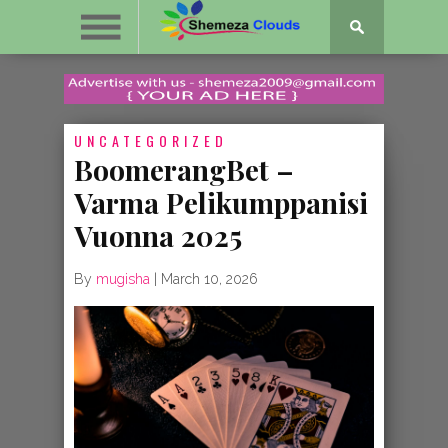
UNCATEGORIZED
BoomerangBet –
Varma Pelikumppanisi
Vuonna 2025
By
mugisha
|
March 10, 2026