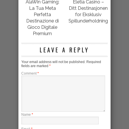
AlaWin Gaming:
Eletia Casino –
La Tua Meta
Ditt Destinasjonen
Perfetta
for Eksklusiv
Destinazione di
Spillunderholdning
Gioco Digitale
Premium
LEAVE A REPLY
Your email address will not be published.
Required
fields are marked
*
Comment
*
Name
*