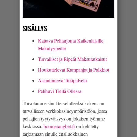
SISÄLLYS
Kattava Pelitarjonta Kaikenlaisille
Makutyypeille
Turvalliset ja Ripeät Maksuratkaisut
Houkuttelevat Kampanjat ja Palkkiot
Asiantunteva Tukipalvelu
Pelihuvi Tiellä Ollessa
Toivotamme sinut tervetulleeksi kokemaan
turvalliseen verkkokasinoympäristöön, jossa
pelaajien tyytyväisyys on jokaisen työmme
keskiössä.
boomerangbet.fi
on kehitetty
tarjoamaan sinulle ensiluokkainen