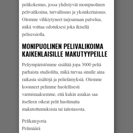
pelikokemus, jossa yhdistyvät monipuolinen
pelivalikoima, turvallisuus ja yksinkertaisuus.
Olemme vihkiytyneet tarjoamaan palvelua,
mikä voittaa odotuksesi joka ikisellä
pelisessiolla.
MONIPUOLINEN PELIVALIKOIMA
KAIKENLAISILLE MAKUTYYPEILLE
Peliympäristömme sisältää jopa 3000 peliä
parhaista studiolilta, mikä turvaa sinulle aina
raikasta sisältöjä ja pelielämyksiä. Olemme
koonneet pelimme huolellisesti
varmistaaksemme, että kukin asiakas saa
itselleen oikeat pelit huolimatta
makutottumuksista tai taitotasosta.
Pelikategoria
Pelimäärä