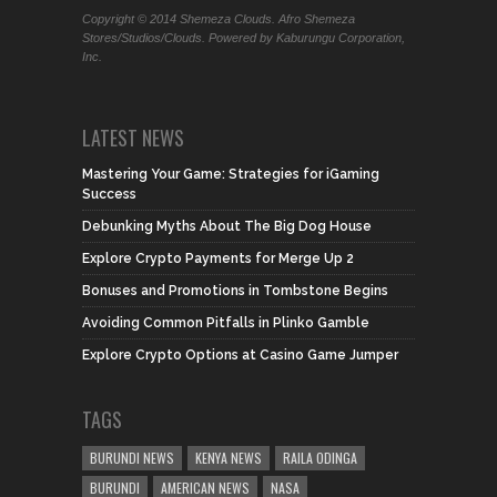
Copyright © 2014 Shemeza Clouds. Afro Shemeza
Stores/Studios/Clouds. Powered by Kaburungu Corporation,
Inc.
LATEST NEWS
Mastering Your Game: Strategies for iGaming
Success
Debunking Myths About The Big Dog House
Explore Crypto Payments for Merge Up 2
Bonuses and Promotions in Tombstone Begins
Avoiding Common Pitfalls in Plinko Gamble
Explore Crypto Options at Casino Game Jumper
TAGS
BURUNDI NEWS
KENYA NEWS
RAILA ODINGA
BURUNDI
AMERICAN NEWS
NASA