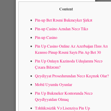
Content
Pin-up Bet Rəsmi Bukmeyker Şirkət
Pin-up Casino Azndan Necə Tikə
Pin-up Casino
Pin Up Casino Online Az Azerbaijan Пин Ап
Казино Pinup Rəsmi Saytı Pin Ap Bet 30
Pin Up Onlayn Kazinoda Uduşlarımı Necə
Çıxara Bilərəm?
Qeydiyyat Prosedurundan Necə Keçmək Olar?
Mobil Uyumlu Oyunlar
Pin Up Bukmeker Kontorunda Necə
Qeydi̇yyatdan Olmaq
Təhlükəsizlik Və Lisenziya Pin Up