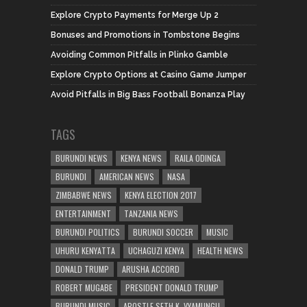
Explore Crypto Payments for Merge Up 2
Bonuses and Promotions in Tombstone Begins
Avoiding Common Pitfalls in Plinko Gamble
Explore Crypto Options at Casino Game Jumper
Avoid Pitfalls in Big Bass Football Bonanza Play
TAGS
BURUNDI NEWS
KENYA NEWS
RAILA ODINGA
BURUNDI
AMERICAN NEWS
NASA
ZIMBABWE NEWS
KENYA ELECTION 2017
ENTERTAINMENT
TANZANIA NEWS
BURUNDI POLITICS
BURUNDI SOCCER
MUSIC
UHURU KENYATTA
UCHAGUZI KENYA
HEALTH NEWS
DONALD TRUMP
ARUSHA ACCORD
ROBERT MUGABE
PRESIDENT DONALD TRUMP
BURUNDI MUSIC
APOSTLE SETH K. VYAMUNGU