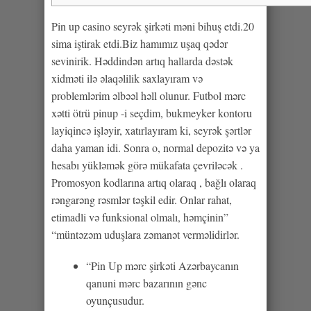
Pin up casino seyrək şirkəti məni bihuş etdi.20
sima iştirak etdi.Biz hamımız uşaq qədər
sevinirik. Həddindən artıq hallarda dəstək
xidməti ilə əlaqəlilik saxlayıram və
problemlərim əlbəəl həll olunur. Futbol mərc
xətti ötrü pinup -i seçdim, bukmeyker kontoru
layiqincə işləyir, xatırlayıram ki, seyrək şərtlər
daha yaman idi. Sonra o, normal depozitə və ya
hesabı yükləmək görə mükafata çevriləcək .
Promosyon kodlarına artıq olaraq , bağlı olaraq
rəngarəng rəsmlər təşkil edir. Onlar rahat,
etimadli və funksional olmalı, həmçinin”
“müntəzəm uduşlara zəmanət verməlidirlər.
“Pin Up mərc şirkəti Azərbaycanın
qanuni mərc bazarının gənc
oyunçusudur.