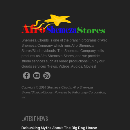
Shemeza Clouds is one of the branch programs of Afro
Shemeza Company which runs Afro Shemeza
Stores/Studios/clouds. The Shemeza Company sells
products as Afro Shemeza Stores, and we provide
studio services such as Video productions! Enjoy our
clouds services "News, Videos, Audios, Movies!
Copyright © 2014 Shemeza Clouds. Afro Shemeza
Stores/Studios/Clouds. Powered by Kaburungu Corporation,
Inc.
LATEST NEWS
Debunking Myths About The Big Dog House