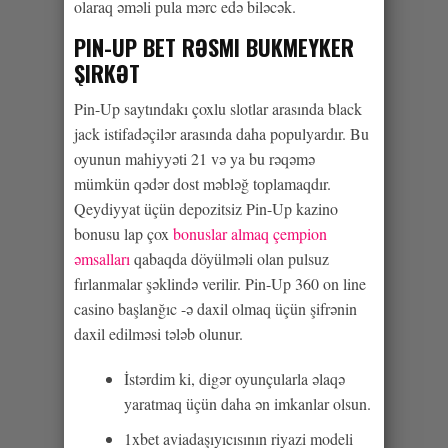
olaraq əməli pula mərc edə biləcək.
PIN-UP BET RƏSMI BUKMEYKER
ŞIRKƏT
Pin-Up saytındakı çoxlu slotlar arasında black
jack istifadəçilər arasında daha populyardır. Bu
oyunun mahiyyəti 21 və ya bu rəqəmə
mümkün qədər dost məbləğ toplamaqdır.
Qeydiyyat üçün depozitsiz Pin-Up kazino
bonusu lap çox
bonuslar almaq çempion
əmsalları
qabaqda döyülməli olan pulsuz
fırlanmalar şəklində verilir. Pin-Up 360 on line
casino başlanğıc -ə daxil olmaq üçün şifrənin
daxil edilməsi tələb olunur.
İstərdim ki, digər oyunçularla əlaqə
yaratmaq üçün daha ən imkanlar olsun.
1xbet aviadaşıyıcısının riyazi modeli