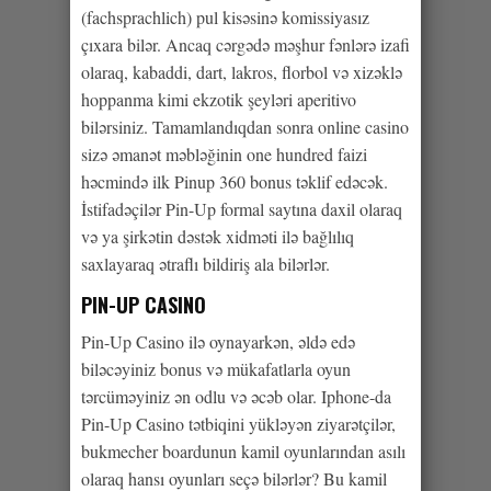
(fachsprachlich) pul kisəsinə komissiyasız
çıxara bilər. Ancaq cərgədə məşhur fənlərə izafi
olaraq, kabaddi, dart, lakros, florbol və xizəklə
hoppanma kimi ekzotik şeyləri aperitivo
bilərsiniz. Tamamlandıqdan sonra online casino
sizə əmanət məbləğinin one hundred faizi
həcmində ilk Pinup 360 bonus təklif edəcək.
İstifadəçilər Pin-Up formal saytına daxil olaraq
və ya şirkətin dəstək xidməti ilə bağlılıq
saxlayaraq ətraflı bildiriş ala bilərlər.
PIN-UP CASINO
Pin-Up Casino ilə oynayarkən, əldə edə
biləcəyiniz bonus və mükafatlarla oyun
tərcüməyiniz ən odlu və əcəb olar. Iphone-da
Pin-Up Casino tətbiqini yükləyən ziyarətçilər,
bukmecher boardunun kamil oyunlarından asılı
olaraq hansı oyunları seçə bilərlər? Bu kamil