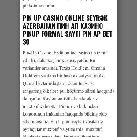
pinkoinlər alırlar.
PIN UP CASINO ONLINE SEYRƏK
AZERBAIJAN ПИН АП КАЗИНО
PINUP FORMAL SAYTI PIN AP BET
30
Pin-Up Casino, bədii online casino ilə təmin
edir ki, daha xoş bir xüsusiyyətdir. Bu
variantlar arasında Texas Hold’em, Omaha
Hold’em və daha bir bax: əksəriyyət mülk.
Qumarbazlar uduşların ödənilməsi və
rəngarəng ölkələrə pul köçürmə sürəti haqqında
danışırlar. Rəylərdən istifadə edərək siz
müxtəlif xidmətlər Pin-up və bukmeker
kontorunun imkanları haqqında bildiriş əldə
edə bilərsiniz. Pin Up-ün rəyləri vasitəsilə
oyunçular müxtəlif valyutalarda, müxtəlif
ölkələrdə para ödənişlərinin edilməsinin