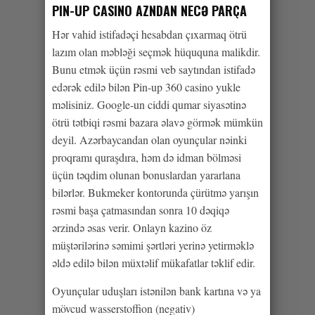
PIN-UP CASINO AZNDAN NECƏ PARÇA
Hər vahid istifadəçi hesabdan çıxarmaq ötrü
lazım olan məbləği seçmək hüququna malikdir.
Bunu etmək üçün rəsmi veb saytından istifadə
edərək edilə bilən Pin-up 360 casino yukle
məlisiniz. Google-un ciddi qumar siyasətinə
ötrü tətbiqi rəsmi bazara əlavə görmək mümkün
deyil. Azərbaycandan olan oyunçular nəinki
proqramı quraşdıra, həm də idman bölməsi
üçün təqdim olunan bonuslardan yararlana
bilərlər. Bukmeker kontorunda çürütmə yarışın
rəsmi başa çatmasından sonra 10 dəqiqə
ərzində əsas verir. Onlayn kazino öz
müştərilərinə səmimi şərtləri yerinə yetirməklə
əldə edilə bilən müxtəlif mükafatlar təklif edir.
Oyunçular uduşları istənilən bank kartına və ya
mövcud wasserstoffion (negativ)