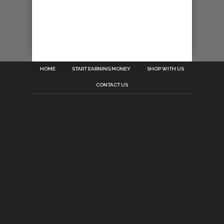
HOME
START EARNING MONEY
SHOP WITH US
CONTACT US