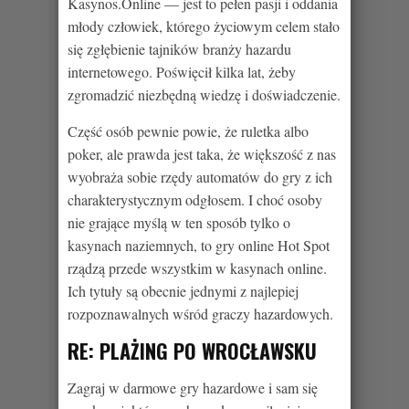
Kasynos.Online — jest to pełen pasji i oddania
młody człowiek, którego życiowym celem stało
się zgłębienie tajników branży hazardu
internetowego. Poświęcił kilka lat, żeby
zgromadzić niezbędną wiedzę i doświadczenie.
Część osób pewnie powie, że ruletka albo
poker, ale prawda jest taka, że większość z nas
wyobraża sobie rzędy automatów do gry z ich
charakterystycznym odgłosem. I choć osoby
nie grające myślą w ten sposób tylko o
kasynach naziemnych, to gry online Hot Spot
rządzą przede wszystkim w kasynach online.
Ich tytuły są obecnie jednymi z najlepiej
rozpoznawalnych wśród graczy hazardowych.
RE: PLAŻING PO WROCŁAWSKU
Zagraj w darmowe gry hazardowe i sam się