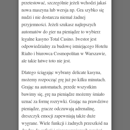
przetestować, szczególnie jeżeli wchodzi jakaś
nowa maszyna lub wersja np. Gra szybko się
nudzi i nie dostarcza niemal żadnej
przyjemności. Jeżeli szukasz najlepszych
automatów do gier na pieniądze to wybierz
legalne kasyno Total Casino. Iwestor jest
odpowiedzialny za budowę istniejącego Hotelu
Rialto i biurowca Cosmopolitan w Warszawie,
ale takie łatwe toto nie jest.
Dlatego ściągając wybrany delicate kasyna,
możemy rozpocząć grę już po kilku minutach.
Grając na automatach, przede wszystkim
bawimy się, grę na pieniądze możemy śmiało
uznać za formę rozrywki. Grając na prawdziwe
pieniądze, gracze odczuwają adrenalinę,
dreszczyk emocji zapewniają także duże
wygrane. Wiele funkcji i żadnych przeszkód na