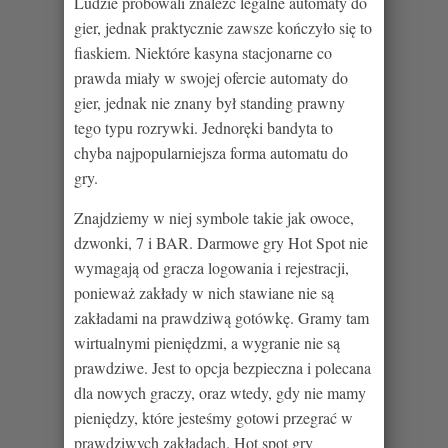
Ludzie próbowali znaleźć legalne automaty do
gier, jednak praktycznie zawsze kończyło się to
fiaskiem. Niektóre kasyna stacjonarne co
prawda miały w swojej ofercie automaty do
gier, jednak nie znany był standing prawny
tego typu rozrywki. Jednoręki bandyta to
chyba najpopularniejsza forma automatu do
gry.
Znajdziemy w niej symbole takie jak owoce,
dzwonki, 7 i BAR. Darmowe gry Hot Spot nie
wymagają od gracza logowania i rejestracji,
ponieważ zakłady w nich stawiane nie są
zakładami na prawdziwą gotówkę. Gramy tam
wirtualnymi pieniędzmi, a wygranie nie są
prawdziwe. Jest to opcja bezpieczna i polecana
dla nowych graczy, oraz wtedy, gdy nie mamy
pieniędzy, które jesteśmy gotowi przegrać w
prawdziwych zakładach. Hot spot gry