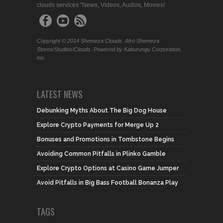
clouds services "News, Videos, Audios, Movies!
Copyright © 2014 Shemeza Clouds. Afro Shemeza
Stores/Studios/Clouds. Powered by Kaburungu Corporation,
Inc.
LATEST NEWS
Debunking Myths About The Big Dog House
Explore Crypto Payments for Merge Up 2
Bonuses and Promotions in Tombstone Begins
Avoiding Common Pitfalls in Plinko Gamble
Explore Crypto Options at Casino Game Jumper
Avoid Pitfalls in Big Bass Football Bonanza Play
TAGS