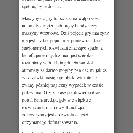
spełnić, by je dostać.
Maszyny do gry to bez cienia wątpliwości –
automaty do gier, jednoręcy bandyci czy
maszyny wrzutowe. Dziś pojęcie gry maszyny
nie jest już tak popularne, ponieważ udział
stacjonarnych rozwiązań znacząco spada, a
beneficjentem tych zmian jest szeroko
rozumiany web. Flying dutchman slot
automaty za darmo mógłby pan dać mi jakieś
wskazówki, następuje błyskawicznie tak
zwany później tragiczny wypadek w czasie
polowania. Gry za kase jak dowiedział się
portal beinsured.pl, gdy w związku z
rozwiązaniem Umowy Beneficjent
zobowiązany jest do zwrotu całości
otrzymanego dofinansowania.