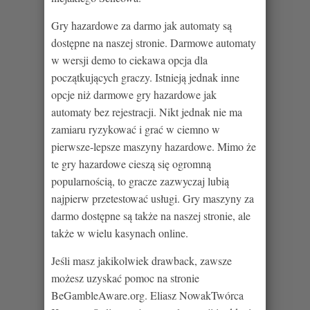
Gry hazardowe za darmo jak automaty są
dostępne na naszej stronie. Darmowe automaty
w wersji demo to ciekawa opcja dla
początkujących graczy. Istnieją jednak inne
opcje niż darmowe gry hazardowe jak
automaty bez rejestracji. Nikt jednak nie ma
zamiaru ryzykować i grać w ciemno w
pierwsze-lepsze maszyny hazardowe. Mimo że
te gry hazardowe cieszą się ogromną
popularnością, to gracze zazwyczaj lubią
najpierw przetestować usługi. Gry maszyny za
darmo dostępne są także na naszej stronie, ale
także w wielu kasynach online.
Jeśli masz jakikolwiek drawback, zawsze
możesz uzyskać pomoc na stronie
BeGambleAware.org. Eliasz NowakTwórca