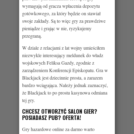
wymagają od gracza wpłacenia depozytu
gotówkowego, za który będzie on stawiał
swoje zakłady. Są to więc gry za prawdziwe
pieniądze i grając w nie, ryzykujemy
przegraną.
W dziale z relacjami z lat wojny umieściłem
niezwykle interesujący meldunek do władz
wojskowych Feliksa Gazdy, zgodnie z
zarządzeniem Konferencji Episkopatu. Gra w
Blackjack jest dziecinnie prosta, a zarazem
bardzo wciągająca. Należy jednak zaznaczyć,
że Blackjack to po prostu kasynowa odmiana
tej gry.
CHCESZ OTWORZYĆ SALON GIER?
POSIADASZ PUB? OFERTA!
Gry hazardowe online za darmo warto