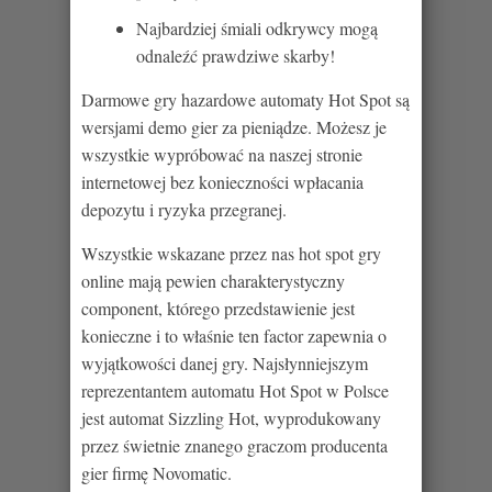
Najbardziej śmiali odkrywcy mogą
odnaleźć prawdziwe skarby!
Darmowe gry hazardowe automaty Hot Spot są
wersjami demo gier za pieniądze. Możesz je
wszystkie wypróbować na naszej stronie
internetowej bez konieczności wpłacania
depozytu i ryzyka przegranej.
Wszystkie wskazane przez nas hot spot gry
online mają pewien charakterystyczny
component, którego przedstawienie jest
konieczne i to właśnie ten factor zapewnia o
wyjątkowości danej gry. Najsłynniejszym
reprezentantem automatu Hot Spot w Polsce
jest automat Sizzling Hot, wyprodukowany
przez świetnie znanego graczom producenta
gier firmę Novomatic.