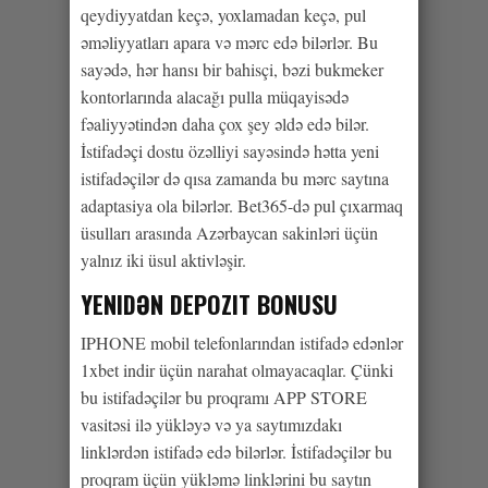
qeydiyyatdan keçə, yoxlamadan keçə, pul
əməliyyatları apara və mərc edə bilərlər. Bu
sayədə, hər hansı bir bahisçi, bəzi bukmeker
kontorlarında alacağı pulla müqayisədə
fəaliyyətindən daha çox şey əldə edə bilər.
İstifadəçi dostu özəlliyi sayəsində hətta yeni
istifadəçilər də qısa zamanda bu mərc saytına
adaptasiya ola bilərlər. Bet365-də pul çıxarmaq
üsulları arasında Azərbaycan sakinləri üçün
yalnız iki üsul aktivləşir.
YENIDƏN DEPOZIT BONUSU
IPHONE mobil telefonlarından istifadə edənlər
1xbet indir üçün narahat olmayacaqlar. Çünki
bu istifadəçilər bu proqramı APP STORE
vasitəsi ilə yükləyə və ya saytımızdakı
linklərdən istifadə edə bilərlər. İstifadəçilər bu
proqram üçün yükləmə linklərini bu saytın