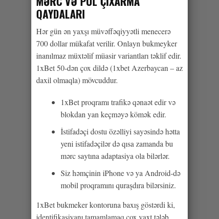
MƏRC VƏ PUL ÇIXARMA
QAYDALARI
Hər gün ən yaxşı müvəffəqiyyətli menecerə
700 dollar mükafat verilir. Onlayn bukmeyker
inanılmaz müxtəlif müasir variantları təklif edir.
1xBet 50-dən çox dildə (1xbet Azerbaycan – az
daxil olmaqla) mövcuddur.
1xBet proqramı trafikə qənaət edir və
blokdan yan keçməyə kömək edir.
İstifadəçi dostu özəlliyi sayəsində hətta
yeni istifadəçilər də qısa zamanda bu
mərc saytına adaptasiya ola bilərlər.
Siz həmçinin iPhone və ya Android-də
mobil proqramını quraşdıra bilərsiniz.
1xBet bukmeker kontoruna baxış göstərdi ki,
identifikasiyanı tamamlamaq çox vaxt tələb