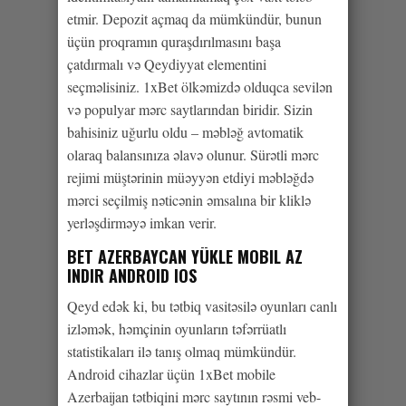
etmir. Depozit açmaq da mümkündür, bunun
üçün proqramın quraşdırılmasını başa
çatdırmalı və Qeydiyyat elementini
seçməlisiniz. 1xBet ölkəmizdə olduqca sevilən
və populyar mərc saytlarından biridir. Sizin
bahisiniz uğurlu oldu – məbləğ avtomatik
olaraq balansınıza əlavə olunur. Sürətli mərc
rejimi müştərinin müəyyən etdiyi məbləğdə
mərci seçilmiş nəticənin əmsalına bir kliklə
yerləşdirməyə imkan verir.
BET AZERBAYCAN YÜKLE MOBIL AZ
INDIR ANDROID IOS
Qeyd edək ki, bu tətbiq vasitəsilə oyunları canlı
izləmək, həmçinin oyunların təfərrüatlı
statistikaları ilə tanış olmaq mümkündür.
Android cihazlar üçün 1xBet mobile
Azerbaijan tətbiqini mərc saytının rəsmi veb-