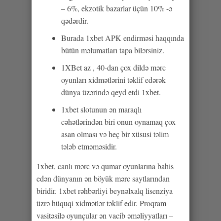
– 6%, ekzotik bazarlar üçün 10% -ə
qədərdir.
Burada 1xbet APK endirməsi haqqında
bütün məlumatları tapa bilərsiniz.
1XBet az , 40-dan çox dildə mərc
oyunları xidmətlərini təklif edərək
dünya üzərində qeyd etdi 1xbet.
1xbet slotunun ən maraqlı
cəhətlərindən biri onun oynamaq çox
asan olması və heç bir xüsusi təlim
tələb etməməsidir.
1xbet, canlı mərc və qumar oyunlarına bahis
edən dünyanın ən böyük mərc saytlarından
biridir. 1xbet rəhbərliyi beynəlxalq lisenziya
üzrə hüquqi xidmətlər təklif edir. Proqram
vasitəsilə oyunçular ən vacib əməliyyatları –