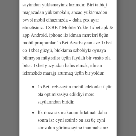
saytından yükləməyiniz lazımdır. Biri tətbiqi
mağazadan yükləməkdir, ancaq yükləmədən
əvvəl mobil cihazınızda – daha çox ayar
etməlisiniz. 1XBET Mobile Yukle 1xbet apk &
app Android, iphone ilə idman mərcləri üçün
mobil proqramlar 1xBet Azərbaycan aze 1xbet
co 1xbet güzgü, bloklama səbəbiylə oynaya
bilməyən müştərilər üçün faydalı bir vasitə ola
bilər. 1xbet güzgüdən bahis etmək, idman
izləməkdə marağı artırmaq üçün bir yoldur.
1xBet, veb-saytın mobil telefonlar üçün
əla optimizasiya edildiyi mərc
saytlarından biridir.
İlk öncə siz makaranı fırlatmalı daha
sonra isə eyni sətirdə ən azı üç eyni
simvolun görünəcəyinə inanmalısınız.