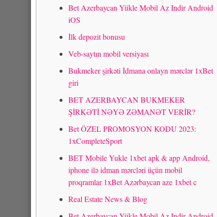
Bet Azerbaycan Yükle Mobil Az Indir Android
iOS
İlk depozit bonusu
Veb-saytın mobil versiyası
Bukmeker şirkəti İdmana onlayn mərclər 1xBet
giri
BET AZERBAYCAN BUKMEKER
ŞİRKƏTİ NƏYƏ ZƏMANƏT VERİR?
Bet ÖZEL PROMOSYON KODU 2023:
1xCompleteSport
BET Mobile Yukle 1xbet apk & app Android,
iphone ilə idman mərcləri üçün mobil
proqramlar 1xBet Azərbaycan aze 1xbet c
Real Estate News & Blog
Bet Azerbaycan Yükle Mobil Az Indir Android