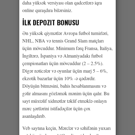
daha yüksək versiyası olan qadcetlərə iqra
online quraşdıra bilərsiniz.
İLK DEPOZIT BONUSU
Ən yüksək qiymətlər Avropa futbol turnirləri,
NHL, NBA və tennis Grand Slam matçları
üçün mövcuddur. Minimum fərq Fransa, İtaliya,
İngiltərə, İspaniya və Almaniyadakı futbol
çempionatları üçün mövcuddur (2 – 2.5%).
Digər nəticələr və oyunlar üçün marj 5 – 6%,
ekzotik bazarlar üçün 10% -ə qədərdir.
Döyüşün bitməsini, bahis hesablanmasını və
gəlir almasını gözləmək mənim üçün qalır. Bu
sayt müxtəlif xidmətlər təklif etməklə onlayn
mərc şərtlərini istifadəçilər üçün çox
asanlaşdırıb.
Veb saytına keçin, Mərclər və səhifənin yuxarı