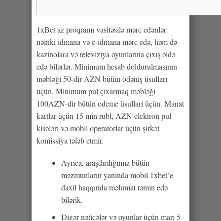
1xBet az proqramı vasitəsilə mərc edənlər
nəinki idmana və e-idmana mərc edə, həm də
kazinolara və televiziya oyunlarına çıxış əldə
edə bilərlər. Minimum hesab doldurulmasının
məbləği 50-dir AZN bütün ödəniş üsulları
üçün. Minimum pul çixarmaq məbləği
100AZN-dir bütün odeme üsullari üçün. Manat
kartlar üçün 15 min rubl, AZN elektron pul
kisələri və mobil operatorlar üçün şirkət
komissiya tələb etmir.
Ayrıca, araşdırdığımız bütün
məzmunların yanında mobil 1xbet’e
daxil haqqında məlumat təmin edə
bilərik.
Digər nəticələr və oyunlar üçün marj 5