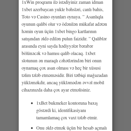
1xWin proqramı ilə istədiyiniz zaman idman
1xbet azerbaycan yukle bəhsləri, canlı bahis,
Toto və Casino oyunları oynaya. ” Asanlıqla
oyunun qalibi olur və ödənilən mükafat adətən
həmin oyun üçün 1xbet bingo kartlarının
satışından əldə edilən pulun faizidir. ” Qaliblər
arasında eyni sayda hədiyyələr bərabər
bölünəcək və hamısı qalib olacaq. 1xbet
slotunun ən maraqlı cəhətlərindən biri onun
oynamaq çox asan olması və heç bir xüsusi
təlim tələb etməməsidir. Biri tətbiqi mağazadan
yükləməkdir, ancaq yükləmədən əvvəl mobil
cihazınızda daha çox ayar etməlisiniz.
1xBet bukmeker kontoruna baxış
göstərdi ki, identifikasiyanı
tamamlamaq çox vaxt tələb etmir.
Onu əldə etmək üçün bir hesab açmalı