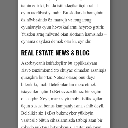
təmin edir ki, bu da istifadəçilər üçün rahat
oyun təcrübəsi yaradır. Bu slotlar da həmçinin
öz növbəsində öz maraqlı və rəngarəng
oyunlarıyla oyun həvəskarlarını heyrətə gətirir.
Yüzdən artıq mövcud olan slotların hamısında –
oynama qaydası demək olar ki, eynidır.
REAL ESTATE NEWS & BLOG
Azərbaycanlı istifadəçilər bu applikasiyanı
əlavə tənzimləmələrə ehtiyac olmadan asanlıqla
quraşdıra bilərlər. Nəticə olaraq onu deyə
bilərik ki, mobil telefonlardan mərc etmək
istəyənlər üçün 1xBet əvəzedilməz bir seçim
olacaqdır. Xeyr, mərc saytı mobil istifadəçilər
üçün xüsusi bonus kampaniyasına sahib deyil.
Beləliklə siz 1xBet bukmeyker yükləyin
vasitəsilə bütün cihazlarınızda tətbiqi asan bir
şəkildə yükləyə biləcəksiniz. 1xBet yükləyin