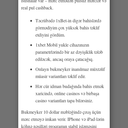
istisnalar var – mərc etmədən pulsuz mərclər və
real pul cashback.
Təcrübədə 1xBet-in digər bahislərdə
görmədiyim çox yüksək bahis təklif
etdiyini gördüm.
1xbet Mobil yukle cihazınızın
parametrlərində bir az dəyişiklik tələb
ediləcək, ancaq oraya çatacağıq.
Onlayn bukmeyker inanılmaz müxtəlif
müasir variantları təklif edir.
Hər cür idman budağında bahis etmək
xaricində, online casinos və birbaşa
casino variantları tapa bilərsiniz.
Bukmeyker 10 dollar məbləğində çıxış üçün
mərc etməyə imkan verir. IPhone və iPad-lərin
köhnə nəsilləri proqramın stabil işləməsini