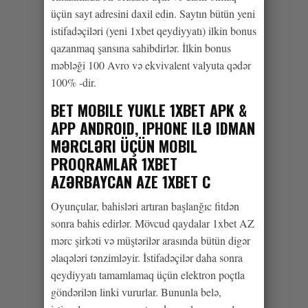
üçün sayt adresini daxil edin. Saytın bütün yeni
istifadəçiləri (yeni 1xbet qeydiyyatı) ilkin bonus
qazanmaq şansına sahibdirlər. İlkin bonus
məbləği 100 Avro və ekvivalent valyuta qədər
100% -dir.
BET MOBILE YUKLE 1XBET APK &
APP ANDROID, IPHONE ILƏ IDMAN
MƏRCLƏRI ÜÇÜN MOBIL
PROQRAMLAR 1XBET
AZƏRBAYCAN AZE 1XBET C
Oyunçular, bahisləri artıran başlanğıc fitdən
sonra bahis edirlər. Mövcud qaydalar 1xbet AZ
mərc şirkəti və müştərilər arasında bütün digər
əlaqələri tənzimləyir. İstifadəçilər daha sonra
qeydiyyatı tamamlamaq üçün elektron poçtla
göndərilən linki vururlar. Bununla belə,