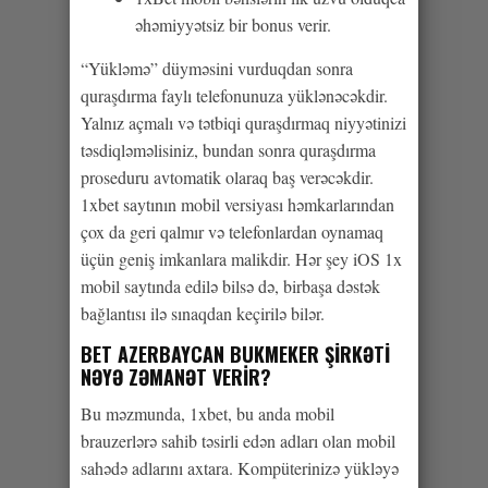
əhəmiyyətsiz bir bonus verir.
“Yükləmə” düyməsini vurduqdan sonra
quraşdırma faylı telefonunuza yüklənəcəkdir.
Yalnız açmalı və tətbiqi quraşdırmaq niyyətinizi
təsdiqləməlisiniz, bundan sonra quraşdırma
proseduru avtomatik olaraq baş verəcəkdir.
1xbet saytının mobil versiyası həmkarlarından
çox da geri qalmır və telefonlardan oynamaq
üçün geniş imkanlara malikdir. Hər şey iOS 1x
mobil saytında edilə bilsə də, birbaşa dəstək
bağlantısı ilə sınaqdan keçirilə bilər.
BET AZERBAYCAN BUKMEKER ŞİRKƏTİ
NƏYƏ ZƏMANƏT VERİR?
Bu məzmunda, 1xbet, bu anda mobil
brauzerlərə sahib təsirli edən adları olan mobil
sahədə adlarını axtara. Kompüterinizə yükləyə