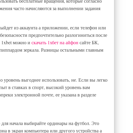
ользовать бесплатные вращения, которые согласно
жения часто начисляются за выполнении задания
ыйдет из аккаунта а приложении, если телефон или
 безопасности предпочтительно разлогиниться после
е 1xbet можно и
скачать 1хбет на айфон
сайте БК,
и пиппардом зеркала. Разницы остальными главным
О
о уровень выгоднее использовать, не. Если вы легко
пыт в ставках в спорт, высокий уровень вам
преки электронной почте, ее указана в разделе
о для начала выбирайте ординары на футбол. Это
она в экран компьютера или другого устройства а