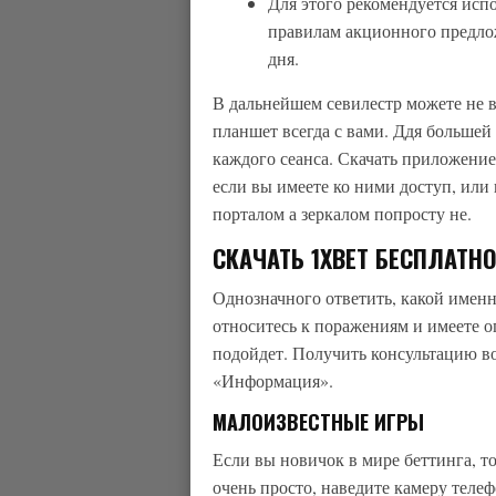
Для этого рекомендуется исп
правилам акционного предло
дня.
В дальнейшем севилестр можете не в
планшет всегда с вами. Ддя большей
каждого сеанса. Скачать приложени
если вы имеете ко ними доступ, ил
порталом а зеркалом попросту не.
СКАЧАТЬ 1XBET БЕСПЛАТН
Однозначного ответить, какой именн
относитесь к поражениям и имеете о
подойдет. Получить консультацию во
«Информация».
МАЛОИЗВЕСТНЫЕ ИГРЫ
Если вы новичок в мире беттинга, т
очень просто, наведите камеру телеф