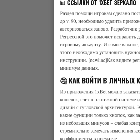
📊 ССЫЛКИ ОТ 1ХБЕТ ЗЕРКАЛО
Раздел помощи игрокам сделано пост
до v. 90, необходимо удалить прилож
авторизоваться заново. Разработчик 
Регрессной это поможет исправить д
игровому аккаунту. И самое важное
этого необходимо установить нужное 
инструкции. [newline]Как видите ре
минимум данных.
🤔 КАК ВОЙТИ В ЛИЧНЫХ К
Из приложения 1xBet можно заказать
кошелек, счет в платежной системе
дизайн с гугловской архитектурой. Э
какие функции только кнопок, как з
из небольших минусов – слабая конт
стремительно замечать изменения ко
коэффициенты в прематче.