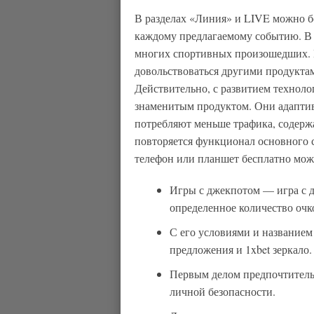
В разделах «Линия» и LIVE можно б
каждому предлагаемому событию. В
многих спортивных произошедших. 
довольствоваться другими продуктами
Действительно, с развитием технолог
знаменитым продуктом. Они адапти
потребляют меньше трафика, содерж
повторяется функционал основного 
телефон или планшет бесплатно можн
Игры с джекпотом — игра с д
определенное количество очк
С его условиями и названием
предложения и 1xbet зеркало.
Первым делом предпочтитель
личной безопасности.