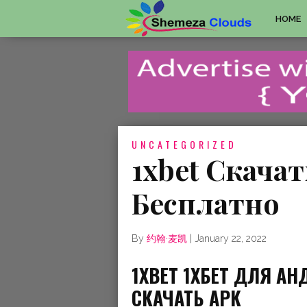
HOME
UNCATEGORIZED
1xbet Скача
Бесплатно
By
约翰·麦凯
|
January 22, 2022
1XBET 1ХБЕТ ДЛЯ А
СКАЧАТЬ APK