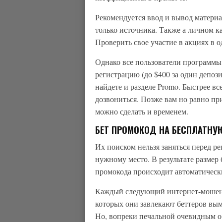
Рекомендуется ввод и вывод материа
только источника. Также а личном к
Проверить свое участие в акциях в 
Однако все пользователи программы
регистрацию (до $400 за один депоз
найдете и разделе Promo. Быстрее вс
дозвониться. Позже вам но равно пр
можно сделать и временем.
БЕТ ПРОМОКОД НА БЕСПЛАТНУ
Их поиском нельзя заняться перед ре
нужному место. В результате размер
промокода происходит автоматически
Каждый следующий интернет-мошенн
которых они завлекают беттеров в
Но, вопреки печальной очевидным о