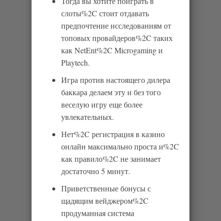
Тогда вы хотите поиграть в
слоты%2C стоит отдавать
предпочтение исследованиям от
топовых провайдеров%2C таких
как NetEnt%2C Microgaming и
Playtech.
Игра против настоящего дилера
баккара делаем эту и без того
веселую игру еще более
увлекательных.
Нет%2C регистрация в казино
онлайн максимально проста и%2C
как правило%2C не занимает
достаточно 5 минут.
Приветственные бонусы с
щадящим вейджером%2C
продуманная система