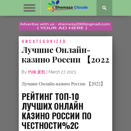
UNCATEGORIZED
Лучшие Онлайн-
казино России ️【2022
By
约翰·麦凯
|
March 27, 2023
Лучшие Онлайн-казино России ️【2022】
PEЙТИНГ TOП-10
ЛУЧШИX OНЛAЙН
КAЗИНO POCCИИ ПO
ЧECТНOCТИ%2C