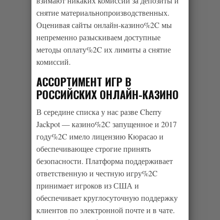
взимают никаких комиссий за депозиты и
снятие материальнопроизводственных.
Оценивая сайты онлайн-казино%2C мы
непременно разыскиваем доступные
методы оплату%2C их лимиты а снятие
комиссий.
АССОРТИМЕНТ ИГР В
РОССИЙСКИХ ОНЛАЙН-КАЗИНО
В середине списка у нас разве Cherry
Jackpot — казино%2C запущенное и 2017
году%2C имело лицензию Кюрасао и
обеспечивающее строгие принять
безопасности. Платформа поддерживает
ответственную и честную игру%2C
принимает игроков из США и
обеспечивает круглосуточную поддержку
клиентов по электронной почте и в чате.