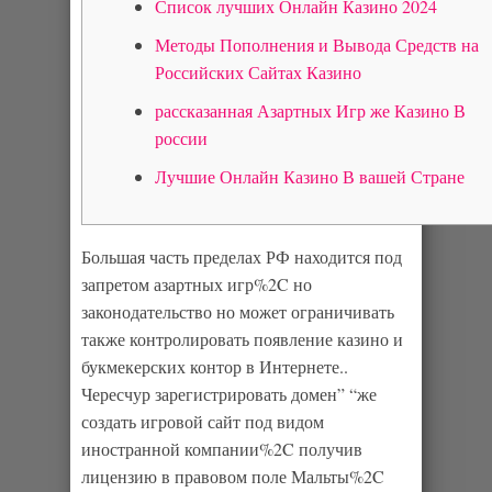
Список лучших Онлайн Казино 2024
Методы Пополнения и Вывода Средств на
Российских Сайтах Казино
рассказанная Азартных Игр же Казино В
россии
Лучшие Онлайн Казино В вашей Стране
Большая часть пределах РФ находится под
запретом азартных игр%2C но
законодательство но может ограничивать
также контролировать появление казино и
букмекерских контор в Интернете..
Чересчур зарегистрировать домен” “же
создать игровой сайт под видом
иностранной компании%2C получив
лицензию в правовом поле Мальты%2C