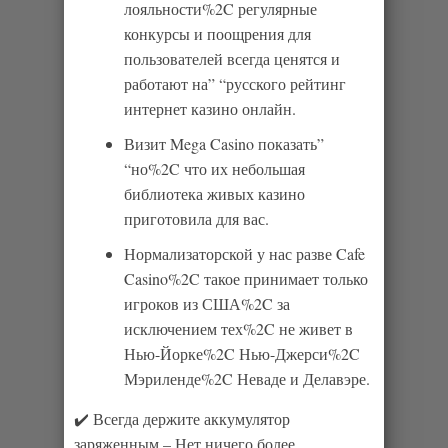
лояльности%2C регулярные
конкурсы и поощрения для
пользователей всегда ценятся и
работают на” “русского рейтинг
интернет казино онлайн.
Визит Mega Casino показать”
“но%2C что их небольшая
библиотека живых казино
приготовила для вас.
Нормализаторской у нас разве Cafe
Casino%2C такое принимает только
игроков из США%2C за
исключением тех%2C не живет в
Нью-Йорке%2C Нью-Джерси%2C
Мэриленде%2C Неваде и Делавэре.
✔️ Всегда держите аккумулятор
заряженным – Нет ничего более