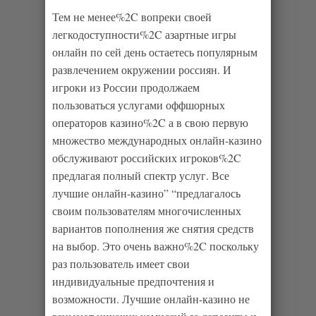
Тем не менее%2C вопреки своей
легкодоступности%2C азартные игры
онлайн по сей день остаетесь популярным
развлечением окружении россиян. И
игроки из России продолжаем
пользоваться услугами оффшорных
операторов казино%2C а в свою первую
множество международных онлайн-казино
обслуживают российских игроков%2C
предлагая полный спектр услуг. Все
лучшие онлайн-казино” “предлагалось
своим пользователям многочисленных
вариантов пополнения же снятия средств
на выбор. Это очень важно%2C поскольку
раз пользователь имеет свои
индивидуальные предпочтения и
возможности. Лучшие онлайн-казино не