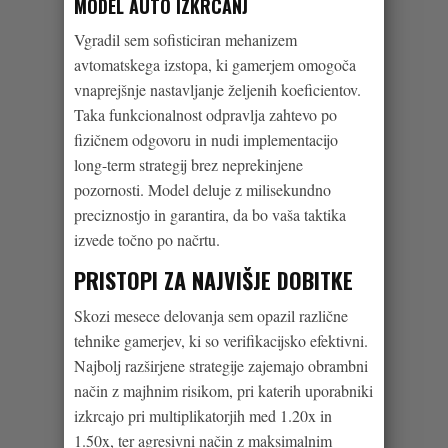
MODEL AUTO IZKRCANJ
Vgradil sem sofisticiran mehanizem
avtomatskega izstopa, ki gamerjem omogoča
vnaprejšnje nastavljanje željenih koeficientov.
Taka funkcionalnost odpravlja zahtevo po
fizičnem odgovoru in nudi implementacijo
long-term strategij brez neprekinjene
pozornosti. Model deluje z milisekundno
preciznostjo in garantira, da bo vaša taktika
izvede točno po načrtu.
PRISTOPI ZA NAJVIŠJE DOBITKE
Skozi mesece delovanja sem opazil različne
tehnike gamerjev, ki so verifikacijsko efektivni.
Najbolj razširjene strategije zajemajo obrambni
način z majhnim risikom, pri katerih uporabniki
izkrcajo pri multiplikatorjih med 1.20x in
1.50x, ter agresivni način z maksimalnim