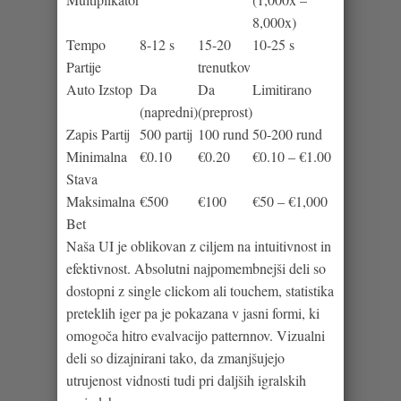
GAMING
8,000x)
DOŽIVET
Tempo
8-12 s
15-20
10-25 s
Partije
trenutkov
Auto Izstop
Da
Da
Limitirano
(napredni)
(preprost)
Zapis Partij
500 partij
100 rund
50-200 rund
Minimalna
€0.10
€0.20
€0.10 – €1.00
Stava
Maksimalna
€500
€100
€50 – €1,000
Bet
Naša UI je oblikovan z ciljem na intuitivnost in
efektivnost. Absolutni najpomembnejši deli so
dostopni z single clickom ali touchem, statistika
preteklih iger pa je pokazana v jasni formi, ki
omogoča hitro evalvacijo patternnov. Vizualni
deli so dizajnirani tako, da zmanjšujejo
utrujenost vidnosti tudi pri daljših igralskih