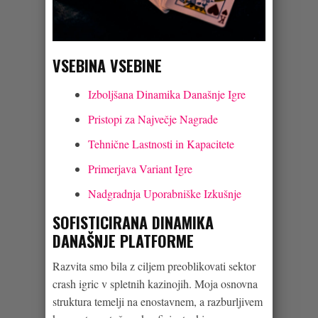
VSEBINA VSEBINE
Izboljšana Dinamika Današnje Igre
Pristopi za Največje Nagrade
Tehnične Lastnosti in Kapacitete
Primerjava Variant Igre
Nadgradnja Uporabniške Izkušnje
SOFISTICIRANA DINAMIKA
DANAŠNJE PLATFORME
Razvita smo bila z ciljem preoblikovati sektor
crash igric v spletnih kazinojih. Moja osnovna
struktura temelji na enostavnem, a razburljivem