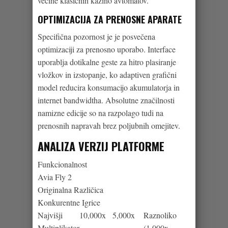
večine klasičnih kazino avtomatov.
OPTIMIZACIJA ZA PRENOSNE APARATE
Specifična pozornost je je posvečena
optimizaciji za prenosno uporabo. Interface
uporablja dotikalne geste za hitro plasiranje
vložkov in izstopanje, ko adaptiven grafični
model reducira konsumacijo akumulatorja in
internet bandwidtha. Absolutne značilnosti
namizne edicije so na razpolago tudi na
prenosnih napravah brez poljubnih omejitev.
ANALIZA VERZIJ PLATFORME
Funkcionalnost
Avia Fly 2
Originalna Različica
Konkurentne Igrice
Najvišji
10,000x
5,000x
Raznoliko
NADGRA
Multiplikator
(1,000x –