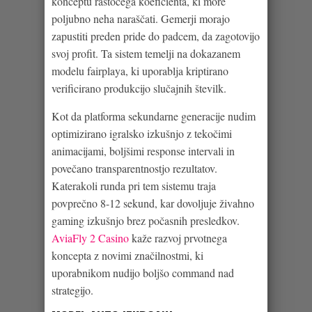
konceptu rastočega koeficienta, ki more
poljubno neha naraščati. Gemerji morajo
zapustiti preden pride do padcem, da zagotovijo
svoj profit. Ta sistem temelji na dokazanem
modelu fairplaya, ki uporablja kriptirano
verificirano produkcijo slučajnih številk.
Kot da platforma sekundarne generacije nudim
optimizirano igralsko izkušnjo z tekočimi
animacijami, boljšimi response intervali in
povečano transparentnostjo rezultatov.
Katerakoli runda pri tem sistemu traja
povprečno 8-12 sekund, kar dovoljuje živahno
gaming izkušnjo brez počasnih presledkov.
AviaFly 2 Casino
kaže razvoj prvotnega
koncepta z novimi značilnostmi, ki
uporabnikom nudijo boljšo command nad
strategijo.