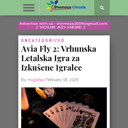
UNCATEGORIZED
Avia Fly 2: Vrhunska
Letalska Igra za
Izkušene Igralce
By
mugisha
|
February 18, 2026