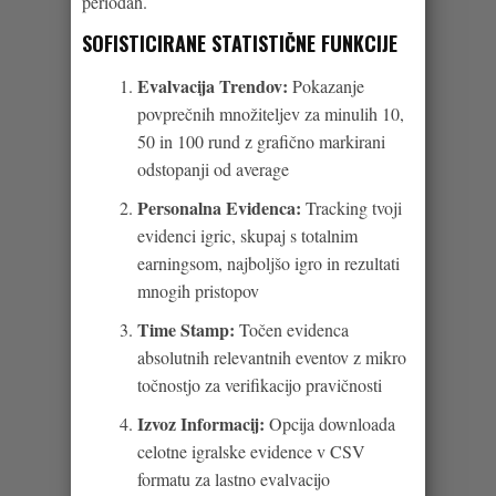
periodah.
SOFISTICIRANE STATISTIČNE FUNKCIJE
Evalvacija Trendov:
Pokazanje
povprečnih množiteljev za minulih 10,
50 in 100 rund z grafično markirani
odstopanji od average
Personalna Evidenca:
Tracking tvoji
evidenci igric, skupaj s totalnim
earningsom, najboljšo igro in rezultati
mnogih pristopov
Time Stamp:
Točen evidenca
absolutnih relevantnih eventov z mikro
točnostjo za verifikacijo pravičnosti
Izvoz Informacij:
Opcija downloada
celotne igralske evidence v CSV
formatu za lastno evalvacijo