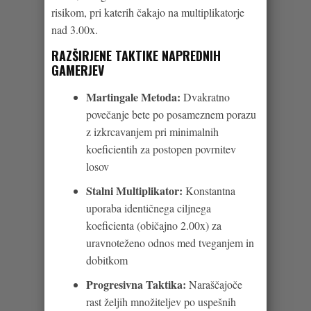
risikom, pri katerih čakajo na multiplikatorje
nad 3.00x.
RAZŠIRJENE TAKTIKE NAPREDNIH
GAMERJEV
Martingale Metoda:
Dvakratno
povečanje bete po posameznem porazu
z izkrcavanjem pri minimalnih
koeficientih za postopen povrnitev
losov
Stalni Multiplikator:
Konstantna
uporaba identičnega ciljnega
koeficienta (običajno 2.00x) za
uravnoteženo odnos med tveganjem in
dobitkom
Progresivna Taktika:
Naraščajoče
rast željih množiteljev po uspešnih